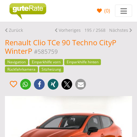
(
0
)
Zurück
Vorheriges
195 / 2568
Nächstes
Renault Clio TCe 90 Techno CityP
WinterP
#585759
Navigation
Einparkhilfe vorn
Einparkhilfe hinten
Rückfahrkamera
Sitzheizung