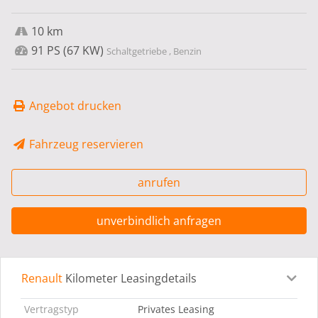
10 km
91 PS (67 KW)
Schaltgetriebe , Benzin
Angebot drucken
Fahrzeug reservieren
anrufen
unverbindlich anfragen
Renault
Kilometer Leasingdetails
Leasingdetails
Fahrzeugdetails
Ausstattung
Bes
Vertragstyp
Privates Leasing