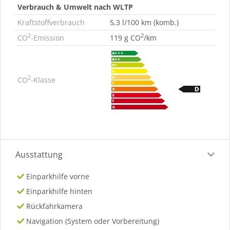
Verbrauch & Umwelt nach WLTP
Kraftstoffverbrauch
5,3 l/100 km (komb.)
2
2
CO
-Emission
119 g CO
/km
2
CO
-Klasse
Ausstattung
Einparkhilfe vorne
Einparkhilfe hinten
Rückfahrkamera
Navigation (System oder Vorbereitung)