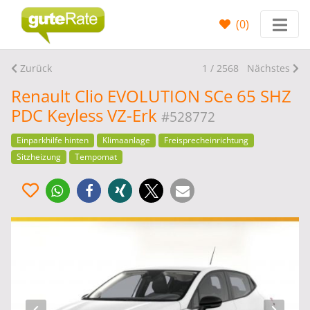
(
0
)
Zurück
1 / 2568
Nächstes
Renault Clio EVOLUTION SCe 65 SHZ
PDC Keyless VZ-Erk
#528772
Einparkhilfe hinten
Klimaanlage
Freisprecheinrichtung
Sitzheizung
Tempomat