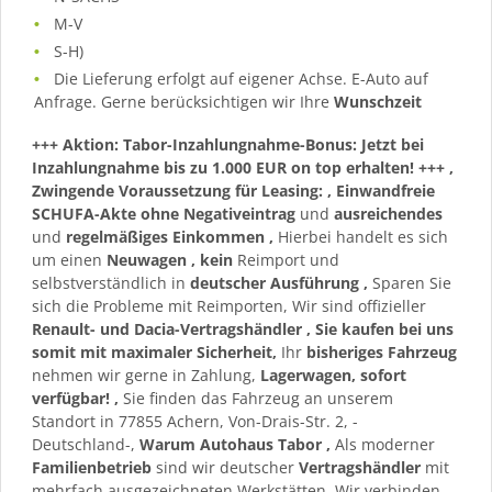
M-V
S-H)
Die Lieferung erfolgt auf eigener Achse. E-Auto auf
Anfrage. Gerne berücksichtigen wir Ihre
Wunschzeit
+++ Aktion: Tabor-Inzahlungnahme-Bonus: Jetzt bei
Inzahlungnahme bis zu 1.000 EUR on top erhalten! +++
,
Zwingende Voraussetzung für Leasing:
, Einwandfreie
SCHUFA-Akte ohne Negativeintrag
und
ausreichendes
und
regelmäßiges
Einkommen
,
Hierbei handelt es sich
um einen
Neuwagen
,
kein
Reimport und
selbstverständlich in
deutscher Ausführung
,
Sparen Sie
sich die Probleme mit Reimporten, Wir sind offizieller
Renault- und Dacia-Vertragshändler
, Sie kaufen bei uns
somit mit maximaler Sicherheit,
Ihr
bisheriges Fahrzeug
nehmen wir gerne in Zahlung,
Lagerwagen, sofort
verfügbar!
,
Sie finden das Fahrzeug an unserem
Standort in 77855 Achern, Von-Drais-Str. 2, -
Deutschland-,
Warum Autohaus Tabor
,
Als moderner
Familienbetrieb
sind wir deutscher
Vertragshändler
mit
mehrfach ausgezeichneten Werkstätten, Wir verbinden