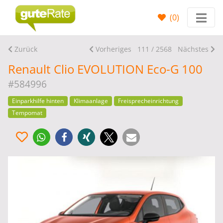
(
0
)
Zurück
Vorheriges
111 / 2568
Nächstes
Renault Clio EVOLUTION Eco-G 100
#584996
Einparkhilfe hinten
Klimaanlage
Freisprecheinrichtung
Tempomat