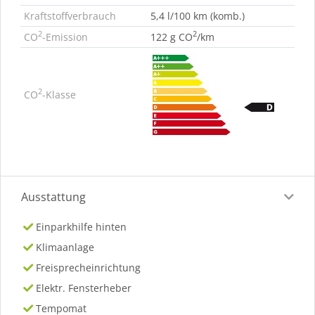
Kraftstoffverbrauch
5,4 l/100 km (komb.)
2
2
CO
-Emission
122 g CO
/km
2
CO
-Klasse
Ausstattung
Einparkhilfe hinten
Klimaanlage
Freisprecheinrichtung
Elektr. Fensterheber
Tempomat