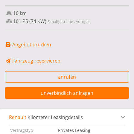
10 km
101 PS (74 KW)
Schaltgetriebe , Autogas
Angebot drucken
Fahrzeug reservieren
anrufen
unverbindlich anfragen
Renault
Kilometer Leasingdetails
Leasingdetails
Fahrzeugdetails
Ausstattung
Bes
Vertragstyp
Privates Leasing