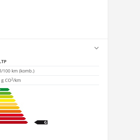
LTP
 l/100 km (komb.)
2
 g CO
/km