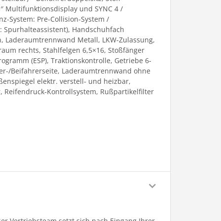
3″ Multifunktionsdisplay und SYNC 4 /
z-System: Pre-Collision-System /
m: Spurhalteassistent), Handschuhfach
ten, Laderaumtrennwand Metall, LKW-Zulassung,
raum rechts, Stahlfelgen 6,5×16, Stoßfänger
-Programm (ESP), Traktionskontrolle, Getriebe 6-
hrer-/Beifahrerseite, Laderaumtrennwand ohne
nspiegel elektr. verstell- und heizbar,
 Reifendruck-Kontrollsystem, Rußpartikelfilter
er Vertriebsteam setzt sich nach Eingang Ihrer