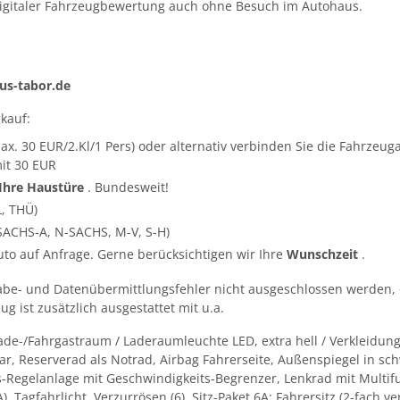
igitaler Fahrzeugbewertung auch ohne Besuch im Autohaus.
s-tabor.de
kauf:
ax. 30 EUR/2.Kl/1 Pers) oder alternativ verbinden Sie die Fahrze
it 30 EUR
 Ihre Haustüre
. Bundesweit!
L, THÜ)
SACHS-A, N-SACHS, M-V, S-H)
Auto auf Anfrage. Gerne berücksichtigen wir Ihre
Wunschzeit
.
abe- und Datenübermittlungsfehler nicht ausgeschlossen werden, 
g ist zusätzlich ausgestattet mit u.a.
de-/Fahrgastraum / Laderaumleuchte LED, extra hell / Verkleidun
ar, Reserverad als Notrad, Airbag Fahrerseite, Außenspiegel in sch
s-Regelanlage mit Geschwindigkeits-Begrenzer, Lenkrad mit Multif
agfahrlicht, Verzurrösen (6), Sitz-Paket 6A: Fahrersitz (2-fach vers