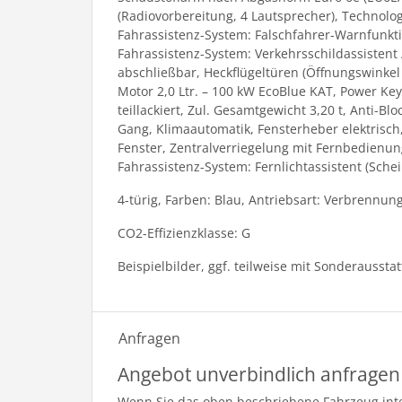
(Radiovorbereitung, 4 Lautsprecher), Technolo
Fahrassistenz-System: Falschfahrer-Warnfunkti
Fahrassistenz-System: Verkehrsschildassistent
abschließbar, Heckflügeltüren (Öffnungswinke
Motor 2,0 Ltr. – 100 kW EcoBlue KAT, Power Ke
teillackiert, Zul. Gesamtgewicht 3,20 t, Anti-Bl
Gang, Klimaautomatik, Fensterheber elektrisch
Fenster, Zentralverriegelung mit Fernbedienung
Fahrassistenz-System: Fernlichtassistent (Sch
4-türig, Farben: Blau, Antriebsart: Verbrennun
CO2-Effizienzklasse: G
Beispielbilder, ggf. teilweise mit Sonderaussta
Anfragen
Angebot unverbindlich anfragen
Wenn Sie das oben beschriebene Fahrzeug inter