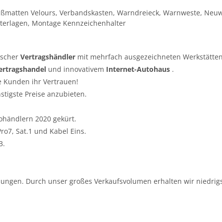
ußmatten Velours, Verbandskasten, Warndreieck, Warnweste, Neuw
terlagen, Montage Kennzeichenhalter
tscher
Vertragshändler
mit mehrfach ausgezeichneten Werkstätten
ertragshandel
und innovativem
Internet-Autohaus
.
e Kunden ihr Vertrauen!
nstigste Preise anzubieten.
ohändlern 2020 gekürt.
o7, Sat.1 und Kabel Eins.
3.
ungen. Durch unser großes Verkaufsvolumen erhalten wir niedrigs