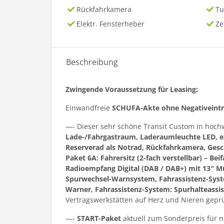
Rückfahrkamera
Tu
Elektr. Fensterheber
Ze
Beschreibung
Zwingende Voraussetzung für Leasing:
Einwandfreie
SCHUFA-Akte ohne Negativeint
—- Dieser sehr schöne Transit Custom in hoch
Lade-/Fahrgastraum, Laderaumleuchte LED, ext
Reserverad als Notrad, Rückfahrkamera, Gesc
Paket 6A: Fahrersitz (2-fach verstellbar) – Be
Radioempfang Digital (DAB / DAB+) mit 13″ M
Spurwechsel-Warnsystem, Fahrassistenz-System
Warner, Fahrassistenz-System: Spurhalteassis
Vertragswerkstätten auf Herz und Nieren gepr
—-
START-Paket
aktuell zum Sonderpreis für 