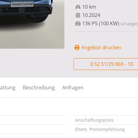
10 km
10.2024
136 PS (100 KW)
Schaltgetr
Angebot drucken
0 52 51/29 869 - 10
attung
Beschreibung
Anfragen
Anschaffungspreis
Ehem. Preisempfehlung