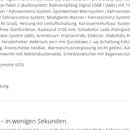
gie-Paket 2 (Audiosystem: Radioempfang Digital (DAB / DAB+) mit 1
on / Fahrassistenz-System: Spurwechsel-Warnsystem / Fahrassisten
 / Fahrassistenz-System: Müdigkeits-Warner / Fahrassistenz-Syste
l 90 Grad), Heizung mit Umluftschaltung, Karosserie/Aufbau: Kas
yFree-Startfunktion, Radstand 3100 mm, Schiebetür Lade-/Fahrgast
ockier-System (ABS), Antriebsart: Frontantrieb, Elektron. Stabilitäts
, Fensterheber elektrisch vorn mit Quickdown / -up-Schaltung Fa
, Frontscheibe heizbar, Wärmeschutzverglasung leicht getönt, Auße
einwerfer mit Abblendautomatik), Scheibenwischer mit Regensensor,
gsmotor (ICE)
ttung
 – in wenigen Sekunden.
essiert, senden Sie uns einfach eine unverbindliche Anfrage. Uns