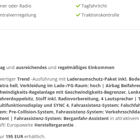
ner oder Radio
Tagfahrlicht
ntralverriegelung
Traktionskontrolle
rag
und
ausreichendes
und
regelmäßiges
Einkommen
wertiger
Trend
-Ausführung mit
Laderaumschutz-Paket inkl. Boden
ra hell, Verkleidung im Lade-/FG-Raum: hoch | Airbag Beifahrers
hwindigkeits-Regelanlage mit Geschwindigkeits-Begrenzer, Lenkr
ifahrerdoppelsitz, Stoff inkl. Radiovorbereitung, 4 Lautsprecher 
ultifunktionsdisplay und SYNC 4, Fahrassistenz-System: Falschfa
: Pre-Collision-System, Fahrassistenz-System: Verkehrsschildas
tent | Fahrassistenz-System: Berganfahr-Assistent
in attraktive
üft! Europaweite
Herstellergarantie
.
nur
195 EUR
erhältlich.