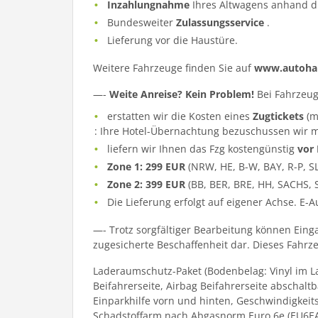
Inzahlungnahme
Ihres Altwagens anhand d
Bundesweiter
Zulassungsservice
.
Lieferung vor die Haustüre.
Weitere Fahrzeuge finden Sie auf
www.autohau
—-
Weite Anreise? Kein Problem!
Bei Fahrzeug
erstatten wir die Kosten eines
Zugtickets
(m
: Ihre Hotel-Übernachtung bezuschussen wir m
liefern wir Ihnen das Fzg kostengünstig
vor
Zone 1: 299 EUR
(NRW, HE, B-W, BAY, R-P, S
Zone 2: 399 EUR
(BB, BER, BRE, HH, SACHS, 
Die Lieferung erfolgt auf eigener Achse. E-
—- Trotz sorgfältiger Bearbeitung können Eing
zugesicherte Beschaffenheit dar. Dieses Fahrzeu
Laderaumschutz-Paket (Bodenbelag: Vinyl im La
Beifahrerseite, Airbag Beifahrerseite abschaltb
Einparkhilfe vorn und hinten, Geschwindigkeit
Schadstoffarm nach Abgasnorm Euro 6e (EU6EA), T