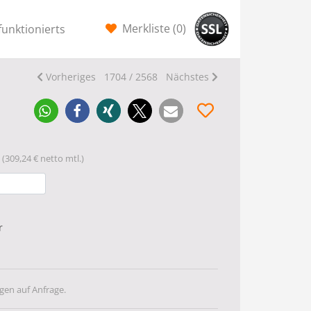
Merkliste (
0
)
funktionierts
Vorheriges
1704 / 2568
Nächstes
(309,24 € netto mtl.)
r
gen auf Anfrage.