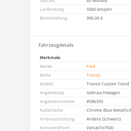
Laufzeit
60 Monate
Laufleistung
5000 km/Jahr
Bereitstellung
990,00 €
Fahrzeugdetails
Merkmale
Marke
Ford
Reihe
Transit
Modell
Transit Custom Trend
Angebotstyp
Gebrauchtwagen
Angebotsnummer
#586355
Außenfarbe
Chrome Blue Metallic/
Innenausstattung
Andere (Schwarz)
Karosserieform
VanUpTo7500