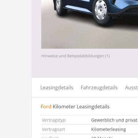
Hinweise und Beispielabbildungen (1)
Leasingdetails
Fahrzeugdetails
Ausst
Ford
Kilometer Leasingdetails
Vertragstyp
Gewerblich und privat
Vertragsart
Kilometerleasing