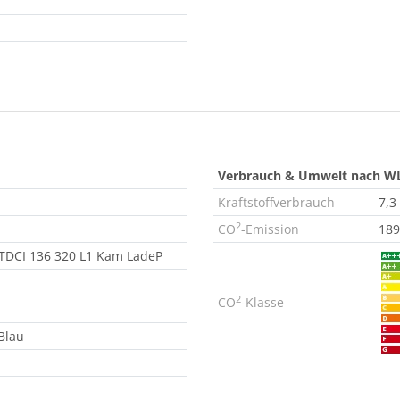
Verbrauch & Umwelt nach W
Kraftstoffverbrauch
7,3
2
CO
-Emission
189
 TDCI 136 320 L1 Kam LadeP
2
CO
-Klasse
Blau