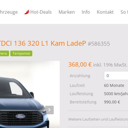
ahrzeuge
Hot-Deals
Marken
Info
Kontakt
So 
 TDCI 136 320 L1 Kam LadeP
#586355
mera
Tempomat
368,00 €
inkl. 19% MwSt.
Anzahlung
Laufzeit
60 Monate
Laufleistung
5000 km/Jah
Bereitstellung
990,00 €
Weitere Laufzeiten und Laufleistun