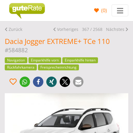
(
0
)
Zurück
Vorheriges
367 / 2568
Nächstes
Dacia Jogger EXTREME+ TCe 110
#584882
Navigation
Einparkhilfe vorn
Einparkhilfe hinten
Rückfahrkamera
Freisprecheinrichtung