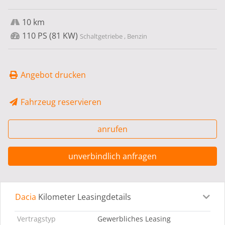
10 km
110 PS (81 KW)
Schaltgetriebe , Benzin
Angebot drucken
Fahrzeug reservieren
anrufen
unverbindlich anfragen
Dacia
Kilometer Leasingdetails
Leasingdetails
Fahrzeugdetails
Ausstattung
Bes
Vertragstyp
Gewerbliches Leasing