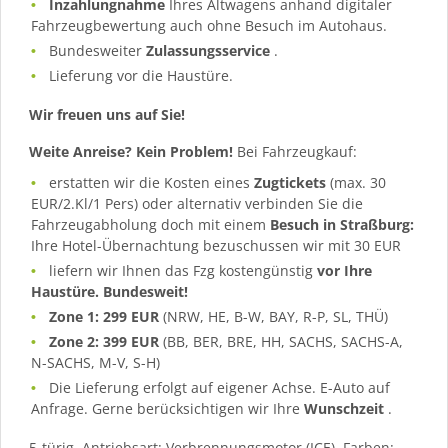
Inzahlungnahme
Ihres Altwagens anhand digitaler
Fahrzeugbewertung auch ohne Besuch im Autohaus.
Bundesweiter
Zulassungsservice
.
Lieferung vor die Haustüre.
Wir freuen uns auf Sie!
Weite Anreise? Kein Problem!
Bei Fahrzeugkauf:
erstatten wir die Kosten eines
Zugtickets
(max. 30
EUR/2.Kl/1 Pers) oder alternativ verbinden Sie die
Fahrzeugabholung doch mit einem
Besuch in Straßburg:
Ihre Hotel-Übernachtung bezuschussen wir mit 30 EUR
liefern wir Ihnen das Fzg kostengünstig
vor Ihre
Haustüre. Bundesweit!
Zone 1: 299 EUR
(NRW, HE, B-W, BAY, R-P, SL, THÜ)
Zone 2: 399 EUR
(BB, BER, BRE, HH, SACHS, SACHS-A,
N-SACHS, M-V, S-H)
Die Lieferung erfolgt auf eigener Achse. E-Auto auf
Anfrage. Gerne berücksichtigen wir Ihre
Wunschzeit
.
5-türig, Antriebsart: Verbrennungsmotor (ICE), Farben: