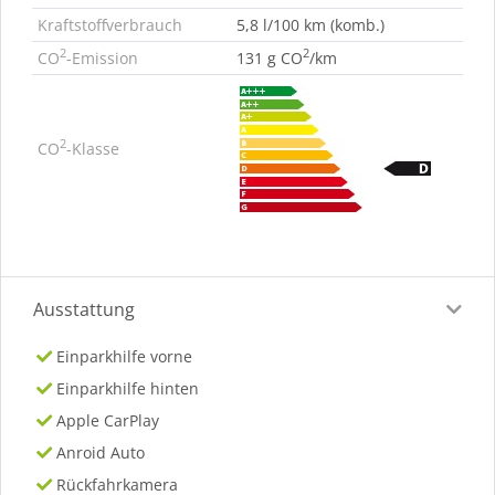
Kraftstoffverbrauch
5,8 l/100 km (komb.)
2
2
CO
-Emission
131 g CO
/km
2
CO
-Klasse
Ausstattung
Einparkhilfe vorne
Einparkhilfe hinten
Apple CarPlay
Anroid Auto
Rückfahrkamera