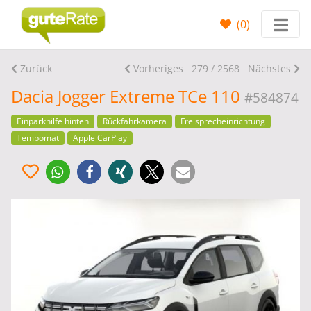
(
0
)
Zurück
Vorheriges
279 / 2568
Nächstes
Dacia Jogger Extreme TCe 110
#584874
Einparkhilfe hinten
Rückfahrkamera
Freisprecheinrichtung
Tempomat
Apple CarPlay