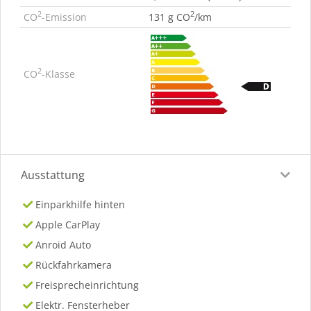
2
2
CO
-Emission
131 g CO
/km
2
CO
-Klasse
Ausstattung
Einparkhilfe hinten
Apple CarPlay
Anroid Auto
Rückfahrkamera
Freisprecheinrichtung
Elektr. Fensterheber