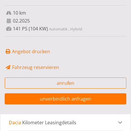
10 km
02.2025
141 PS (104 KW)
Automatik , Hybrid
Angebot drucken
Fahrzeug reservieren
anrufen
unverbindlich anfragen
Dacia
Kilometer Leasingdetails
Leasingdetails
Fahrzeugdetails
Ausstattung
Bes