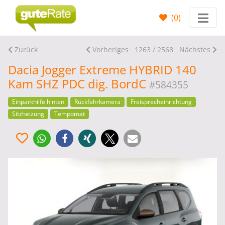
(
0
)
Zurück
Vorheriges
1263 / 2568
Nächstes
Dacia Jogger Extreme HYBRID 140
Kam SHZ PDC dig. BordC
#584355
Einparkhilfe hinten
Rückfahrkamera
Freisprecheinrichtung
Sitzheizung
Tempomat