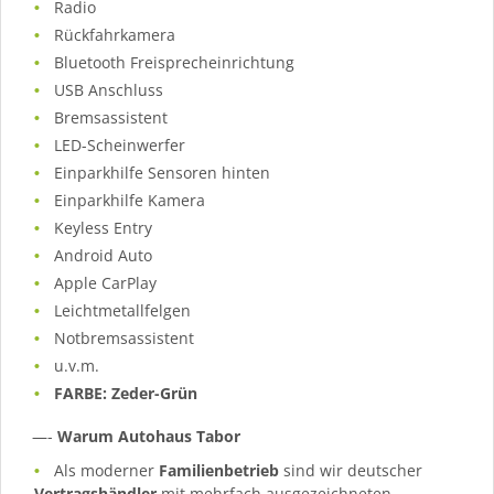
Radio
Rückfahrkamera
Bluetooth Freisprecheinrichtung
USB Anschluss
Bremsassistent
LED-Scheinwerfer
Einparkhilfe Sensoren hinten
Einparkhilfe Kamera
Keyless Entry
Android Auto
Apple CarPlay
Leichtmetallfelgen
Notbremsassistent
u.v.m.
FARBE: Zeder-Grün
—-
Warum Autohaus Tabor
Als moderner
Familienbetrieb
sind wir deutscher
Vertragshändler
mit mehrfach ausgezeichneten