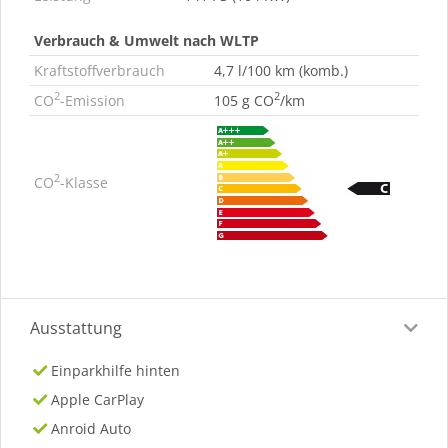
Verbrauch & Umwelt nach WLTP
Kraftstoffverbrauch
4,7 l/100 km (komb.)
2
2
CO
-Emission
105 g CO
/km
2
CO
-Klasse
Ausstattung
Einparkhilfe hinten
Apple CarPlay
Anroid Auto