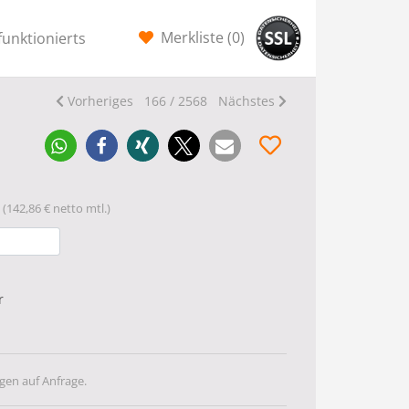
Merkliste (
0
)
funktionierts
Vorheriges
166 / 2568
Nächstes
(142,86 € netto mtl.)
r
gen auf Anfrage.