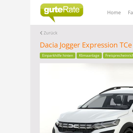
Home
F
Zurück
Dacia Jogger Expression TC
Einparkhilfe hinten
Klimaanlage
Freisprecheinric