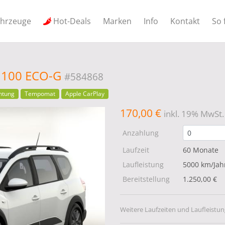
ahrzeuge
Hot-Deals
Marken
Info
Kontakt
So 
e 100 ECO-G
#584868
htung
Tempomat
Apple CarPlay
170,00 €
inkl. 19% MwSt.
Anzahlung
Laufzeit
60 Monate
Laufleistung
5000 km/Jah
Bereitstellung
1.250,00 €
Weitere Laufzeiten und Laufleistun