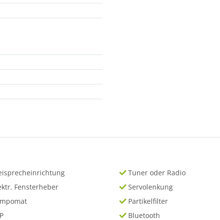
eisprecheinrichtung
Tuner oder Radio
ektr. Fensterheber
Servolenkung
empomat
Partikelfilter
P
Bluetooth