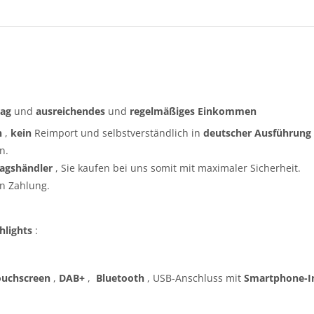
rag
und
ausreichendes
und
regelmäßiges
Einkommen
n
,
kein
Reimport und selbstverständlich in
deutscher Ausführung
n.
ragshändler
, Sie kaufen bei uns somit mit maximaler Sicherheit.
n Zahlung.
hlights
:
ouchscreen
,
DAB+
,
Bluetooth
, USB-Anschluss mit
Smartphone-I