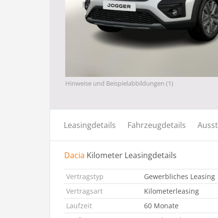
Hinweise und Beispielabbildungen (1)
Leasingdetails
Fahrzeugdetails
Ausst
Dacia
Kilometer Leasingdetails
Vertragstyp
Gewerbliches Leasing
Vertragsart
Kilometerleasing
Laufzeit
60 Monate