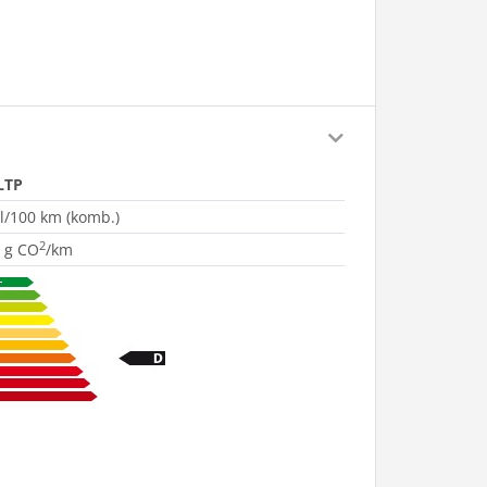
LTP
 l/100 km (komb.)
2
 g CO
/km