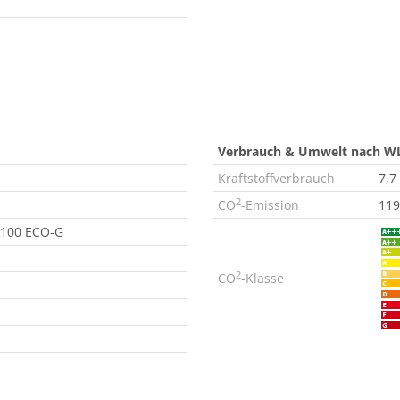
Verbrauch & Umwelt nach W
Kraftstoffverbrauch
7,7
2
CO
-Emission
119
 100 ECO-G
2
CO
-Klasse