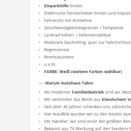
Einparkhilfe
hinten
Elektrische Fensterheber hinten und Impuls
Fahrersitz mit Armlehne
Geschwindigkeitsbegrenzer / Tempomat
Lenkrad höhen- / tiefenverstellbar
Modulare Dachreling, quer zur Fahrtrichtu
Regensensor
Bremsassistent
u.v.m.
FARBE: Weiß (weitere Farben wählbar)
—-
Warum Autohaus Tabor
Als moderner
Familienbetrieb
sind wir deu
Wir verbinden das Beste aus
klassischem V
Seit über 40 Jahren schenken uns zahlreich
Von AutoBild wurden wir zu den besten Aut
XXL Händler: wir sind einer der größten Re
Bekannt aus TV-Werbung auf den Sendern Pr