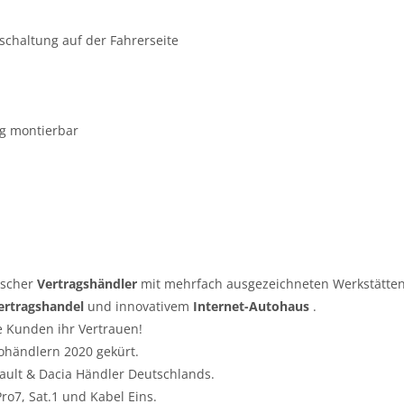
schaltung auf der Fahrerseite
ng montierbar
tscher
Vertragshändler
mit mehrfach ausgezeichneten Werkstätten
ertragshandel
und innovativem
Internet-Autohaus
.
e Kunden ihr Vertrauen!
ohändlern 2020 gekürt.
nault & Dacia Händler Deutschlands.
o7, Sat.1 und Kabel Eins.