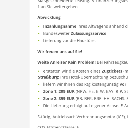
Maßgeschneiderte Leasing- & Finanzierungslös
1 an Sie weitergeben.
Abwicklung
Inzahlungnahme
Ihres Altwagens anhand d
Bundesweiter
Zulassungsservice
.
Lieferung vor die Haustüre.
Wir freuen uns auf Sie!
Weite Anreise? Kein Problem!
Bei Fahrzeugkau
erstatten wir die Kosten eines
Zugtickets
(m
Straßburg:
Ihre Hotel-Übernachtung bezuschu
liefern wir Ihnen das Fzg kostengünstig
vor
Zone 1: 299 EUR
(NRW, HE, B-W, BAY, R-P, S
Zone 2: 399 EUR
(BB, BER, BRE, HH, SACHS, 
Die Lieferung erfolgt auf eigener Achse. E-
5-türig, Antriebsart: Verbrennungsmotor (ICE),
CO2-Effizienzklasse: E