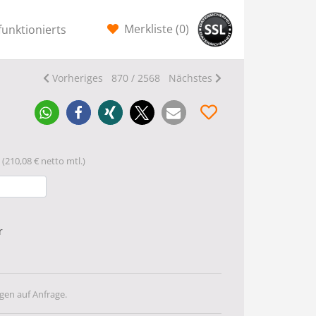
Merkliste (
0
)
funktionierts
Vorheriges
870 / 2568
Nächstes
(210,08 € netto mtl.)
r
gen auf Anfrage.