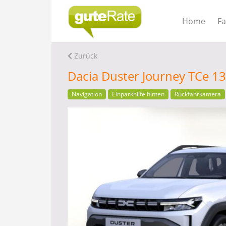
Home
F
Zurück
Dacia Duster Journey TCe 1
Navigation
Einparkhilfe hinten
Rückfahrkamera