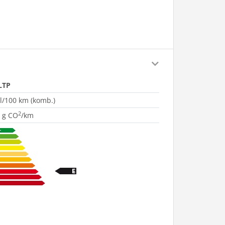
LTP
 l/100 km (komb.)
2
 g CO
/km