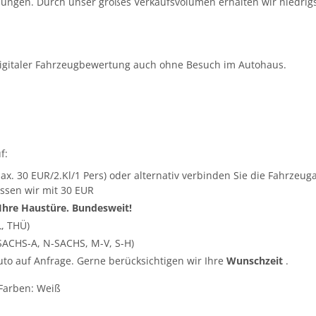
ungen. Durch unser großes Verkaufsvolumen erhalten wir niedrigs
igitaler Fahrzeugbewertung auch ohne Besuch im Autohaus.
f:
ax. 30 EUR/2.Kl/1 Pers) oder alternativ verbinden Sie die Fahrze
ssen wir mit 30 EUR
 Ihre Haustüre. Bundesweit!
L, THÜ)
SACHS-A, N-SACHS, M-V, S-H)
Auto auf Anfrage. Gerne berücksichtigen wir Ihre
Wunschzeit
.
 Farben: Weiß