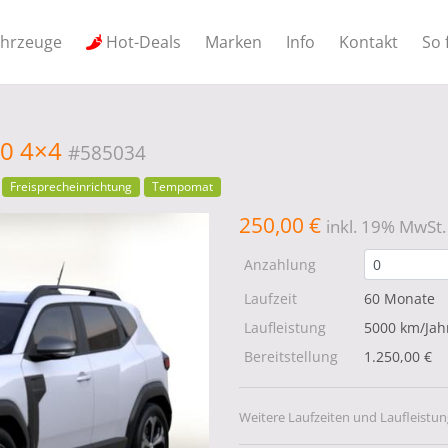
ahrzeuge
Hot-Deals
Marken
Info
Kontakt
So 
30 4×4
#585034
Freisprecheinrichtung
Tempomat
250,00 €
inkl. 19% MwSt.
Anzahlung
Laufzeit
60 Monate
Laufleistung
5000 km/Jah
Bereitstellung
1.250,00 €
Weitere Laufzeiten und Laufleistun