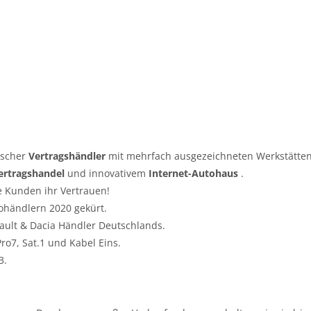
tscher
Vertragshändler
mit mehrfach ausgezeichneten Werkstätten
ertragshandel
und innovativem
Internet-Autohaus
.
e Kunden ihr Vertrauen!
ohändlern 2020 gekürt.
nault & Dacia Händler Deutschlands.
o7, Sat.1 und Kabel Eins.
3.