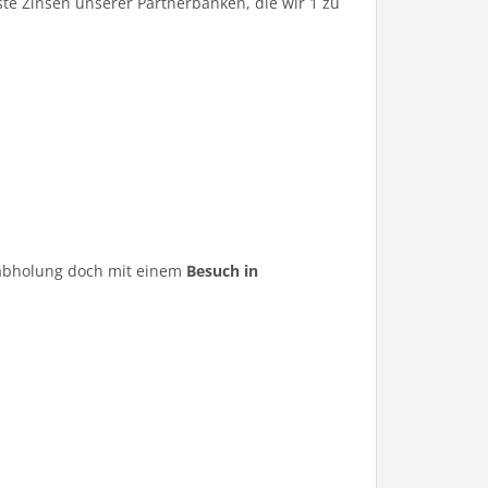
te Zinsen unserer Partnerbanken, die wir 1 zu
ugabholung doch mit einem
Besuch in