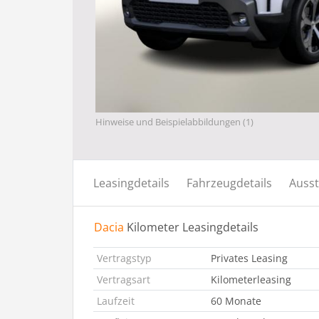
Hinweise und Beispielabbildungen (1)
Leasingdetails
Fahrzeugdetails
Ausst
Dacia
Kilometer Leasingdetails
Vertragstyp
Privates Leasing
Vertragsart
Kilometerleasing
Laufzeit
60 Monate