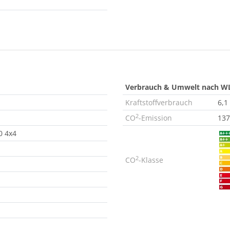
Verbrauch & Umwelt nach W
Kraftstoffverbrauch
6,1
2
CO
-Emission
137
0 4x4
2
CO
-Klasse