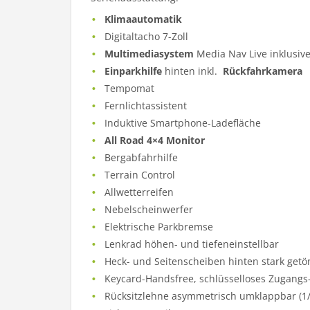
Klimaautomatik
Digitaltacho 7-Zoll
Multimediasystem
Media Nav Live inklusiv
Einparkhilfe
hinten inkl.
Rückfahrkamera
Tempomat
Fernlichtassistent
Induktive Smartphone-Ladefläche
All Road 4×4 Monitor
Bergabfahrhilfe
Terrain Control
Allwetterreifen
Nebelscheinwerfer
Elektrische Parkbremse
Lenkrad höhen- und tiefeneinstellbar
Heck- und Seitenscheiben hinten stark getö
Keycard-Handsfree, schlüsselloses Zugangs
Rücksitzlehne asymmetrisch umklappbar (1/