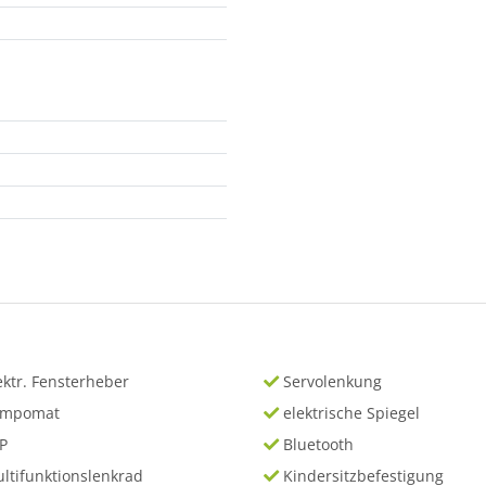
ektr. Fensterheber
Servolenkung
empomat
elektrische Spiegel
P
Bluetooth
ltifunktionslenkrad
Kindersitzbefestigung