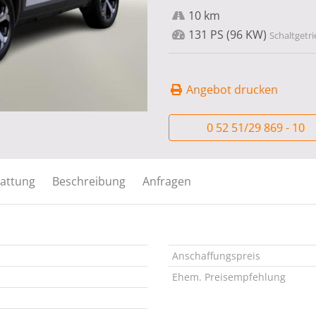
10 km
131 PS (96 KW)
Schaltgetri
Angebot drucken
0 52 51/29 869 - 10
attung
Beschreibung
Anfragen
Anschaffungspreis
Ehem. Preisempfehlung