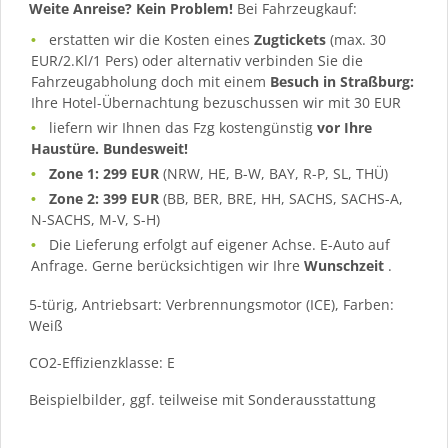
Weite Anreise? Kein Problem!
Bei Fahrzeugkauf:
erstatten wir die Kosten eines
Zugtickets
(max. 30
EUR/2.Kl/1 Pers) oder alternativ verbinden Sie die
Fahrzeugabholung doch mit einem
Besuch in Straßburg:
Ihre Hotel-Übernachtung bezuschussen wir mit 30 EUR
liefern wir Ihnen das Fzg kostengünstig
vor Ihre
Haustüre. Bundesweit!
Zone 1: 299 EUR
(NRW, HE, B-W, BAY, R-P, SL, THÜ)
Zone 2: 399 EUR
(BB, BER, BRE, HH, SACHS, SACHS-A,
N-SACHS, M-V, S-H)
Die Lieferung erfolgt auf eigener Achse. E-Auto auf
Anfrage. Gerne berücksichtigen wir Ihre
Wunschzeit
.
5-türig, Antriebsart: Verbrennungsmotor (ICE), Farben:
Weiß
CO2-Effizienzklasse: E
Beispielbilder, ggf. teilweise mit Sonderausstattung