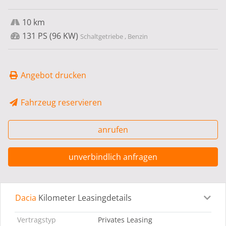
10 km
131 PS (96 KW)
Schaltgetriebe , Benzin
Angebot drucken
Fahrzeug reservieren
anrufen
unverbindlich anfragen
Dacia
Kilometer Leasingdetails
Leasingdetails
Fahrzeugdetails
Ausstattung
Bes
Vertragstyp
Privates Leasing