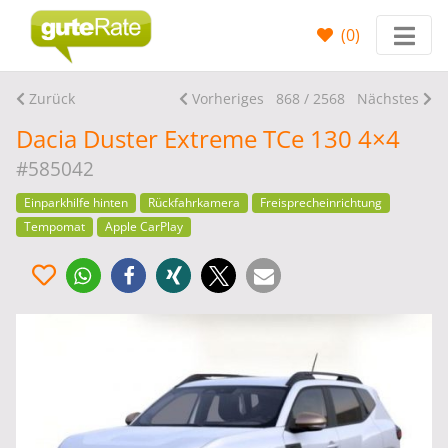
(
0
)
Zurück
Vorheriges
868 / 2568
Nächstes
Dacia Duster Extreme TCe 130 4×4
#585042
Einparkhilfe hinten
Rückfahrkamera
Freisprecheinrichtung
Tempomat
Apple CarPlay