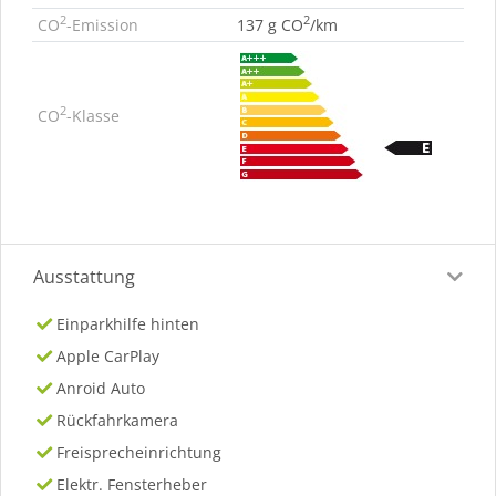
2
2
CO
-Emission
137 g CO
/km
2
CO
-Klasse
Ausstattung
Einparkhilfe hinten
Apple CarPlay
Anroid Auto
Rückfahrkamera
Freisprecheinrichtung
Elektr. Fensterheber