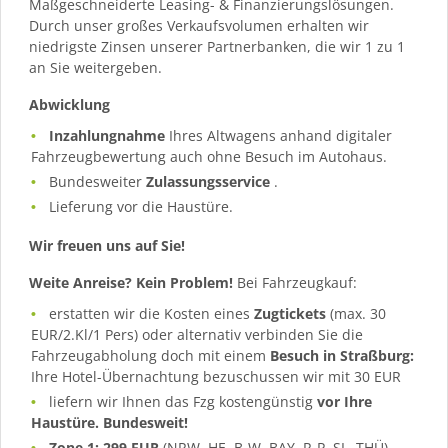
Maßgeschneiderte Leasing- & Finanzierungslösungen.
Durch unser großes Verkaufsvolumen erhalten wir
niedrigste Zinsen unserer Partnerbanken, die wir 1 zu 1
an Sie weitergeben.
Abwicklung
Inzahlungnahme
Ihres Altwagens anhand digitaler
Fahrzeugbewertung auch ohne Besuch im Autohaus.
Bundesweiter
Zulassungsservice
.
Lieferung vor die Haustüre.
Wir freuen uns auf Sie!
Weite Anreise? Kein Problem!
Bei Fahrzeugkauf:
erstatten wir die Kosten eines
Zugtickets
(max. 30
EUR/2.Kl/1 Pers) oder alternativ verbinden Sie die
Fahrzeugabholung doch mit einem
Besuch in Straßburg:
Ihre Hotel-Übernachtung bezuschussen wir mit 30 EUR
liefern wir Ihnen das Fzg kostengünstig
vor Ihre
Haustüre. Bundesweit!
Zone 1: 299 EUR
(NRW, HE, B-W, BAY, R-P, SL, THÜ)