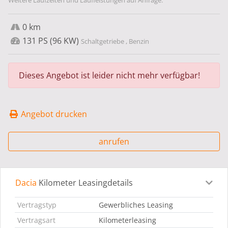
Weitere Laufzeiten und Laufleistungen auf Anfrage.
0 km
131 PS (96 KW)
Schaltgetriebe , Benzin
Dieses Angebot ist leider nicht mehr verfügbar!
Angebot drucken
anrufen
Dacia
Kilometer Leasingdetails
Leasingdetails
Fahrzeugdetails
Ausstattung
Bes
Vertragstyp
Gewerbliches Leasing
Vertragsart
Kilometerleasing