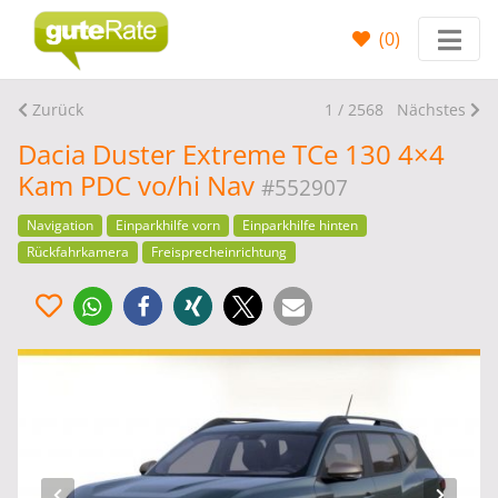
(
0
)
Zurück
1 / 2568
Nächstes
Dacia Duster Extreme TCe 130 4×4
Kam PDC vo/hi Nav
#552907
Navigation
Einparkhilfe vorn
Einparkhilfe hinten
Rückfahrkamera
Freisprecheinrichtung