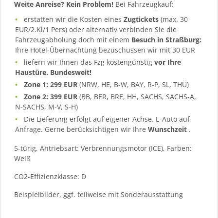
Weite Anreise? Kein Problem!
Bei Fahrzeugkauf:
erstatten wir die Kosten eines
Zugtickets
(max. 30
EUR/2.Kl/1 Pers) oder alternativ verbinden Sie die
Fahrzeugabholung doch mit einem
Besuch in Straßburg:
Ihre Hotel-Übernachtung bezuschussen wir mit 30 EUR
liefern wir Ihnen das Fzg kostengünstig
vor Ihre
Haustüre. Bundesweit!
Zone 1: 299 EUR
(NRW, HE, B-W, BAY, R-P, SL, THÜ)
Zone 2: 399 EUR
(BB, BER, BRE, HH, SACHS, SACHS-A,
N-SACHS, M-V, S-H)
Die Lieferung erfolgt auf eigener Achse. E-Auto auf
Anfrage. Gerne berücksichtigen wir Ihre
Wunschzeit
.
5-türig, Antriebsart: Verbrennungsmotor (ICE), Farben:
Weiß
CO2-Effizienzklasse: D
Beispielbilder, ggf. teilweise mit Sonderausstattung