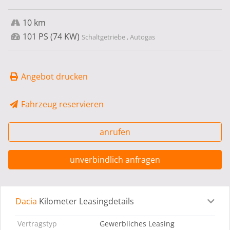
10 km
101 PS (74 KW)
Schaltgetriebe , Autogas
Angebot drucken
Fahrzeug reservieren
anrufen
unverbindlich anfragen
Dacia
Kilometer Leasingdetails
Leasingdetails
Fahrzeugdetails
Ausstattung
Bes
Vertragstyp
Gewerbliches Leasing