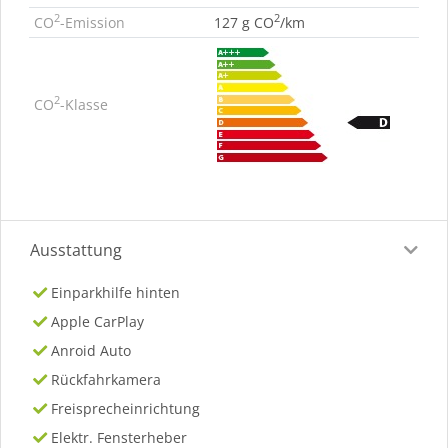
2
2
CO
-Emission
127 g CO
/km
2
CO
-Klasse
Ausstattung
Einparkhilfe hinten
Apple CarPlay
Anroid Auto
Rückfahrkamera
Freisprecheinrichtung
Elektr. Fensterheber