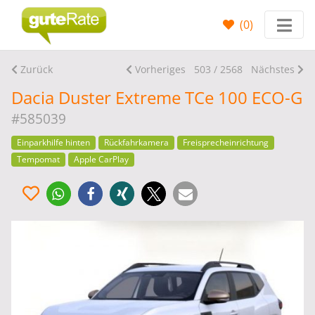
(
0
)
Zurück
Vorheriges
503 / 2568
Nächstes
Dacia Duster Extreme TCe 100 ECO-G
#585039
Einparkhilfe hinten
Rückfahrkamera
Freisprecheinrichtung
Tempomat
Apple CarPlay