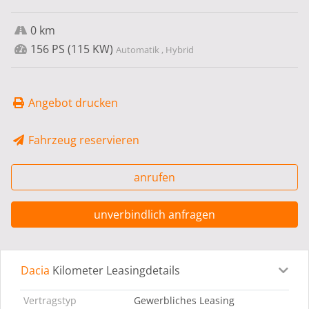
0 km
156 PS (115 KW)
Automatik , Hybrid
Angebot drucken
Fahrzeug reservieren
anrufen
unverbindlich anfragen
Dacia
Kilometer Leasingdetails
Leasingdetails
Fahrzeugdetails
Ausstattung
Bes
Vertragstyp
Gewerbliches Leasing