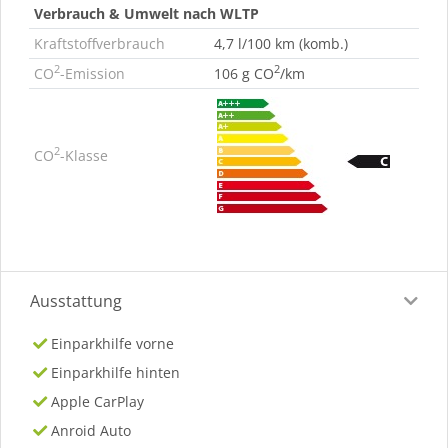
Verbrauch & Umwelt nach WLTP
Kraftstoffverbrauch
4,7 l/100 km (komb.)
2
2
CO
-Emission
106 g CO
/km
2
CO
-Klasse
Ausstattung
Einparkhilfe vorne
Einparkhilfe hinten
Apple CarPlay
Anroid Auto