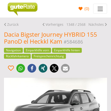
(
0
)
Zurück
Vorheriges
1348 / 2568
Nächstes
Dacia Bigster Journey HYBRID 155
PanoD el Heckkl Kam
#584686
Navigation
Einparkhilfe vorn
Einparkhilfe hinten
Rückfahrkamera
Freisprecheinrichtung