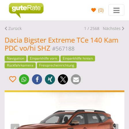
(
0
)
Zurück
1 / 2568
Nächstes
Dacia Bigster Extreme TCe 140 Kam
PDC vo/hi SHZ
#567188
Navigation
Einparkhilfe vorn
Einparkhilfe hinten
Rückfahrkamera
Freisprecheinrichtung