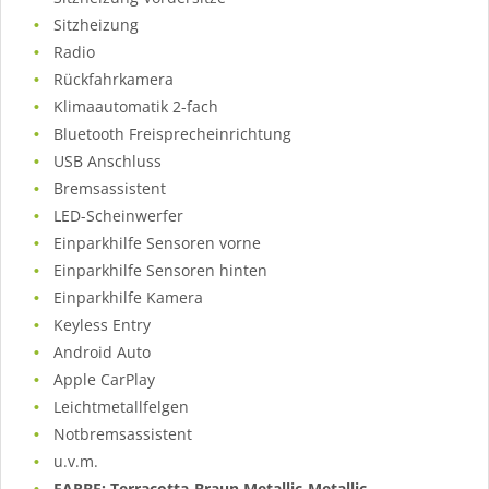
Sitzheizung
Radio
Rückfahrkamera
Klimaautomatik 2-fach
Bluetooth Freisprecheinrichtung
USB Anschluss
Bremsassistent
LED-Scheinwerfer
Einparkhilfe Sensoren vorne
Einparkhilfe Sensoren hinten
Einparkhilfe Kamera
Keyless Entry
Android Auto
Apple CarPlay
Leichtmetallfelgen
Notbremsassistent
u.v.m.
FARBE: Terracotta-Braun Metallic-Metallic