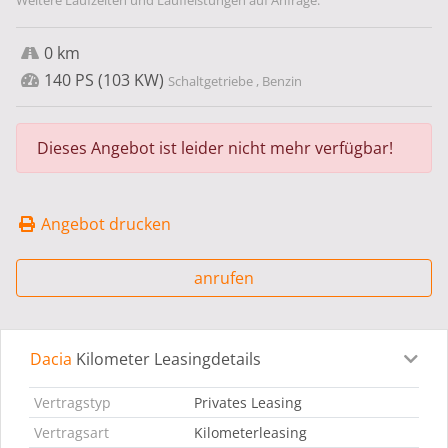
Weitere Laufzeiten und Laufleistungen auf Anfrage.
0 km
140 PS (103 KW)
Schaltgetriebe , Benzin
Dieses Angebot ist leider nicht mehr verfügbar!
Angebot drucken
anrufen
Dacia
Kilometer Leasingdetails
Leasingdetails
Fahrzeugdetails
Ausstattung
Bes
Vertragstyp
Privates Leasing
Vertragsart
Kilometerleasing