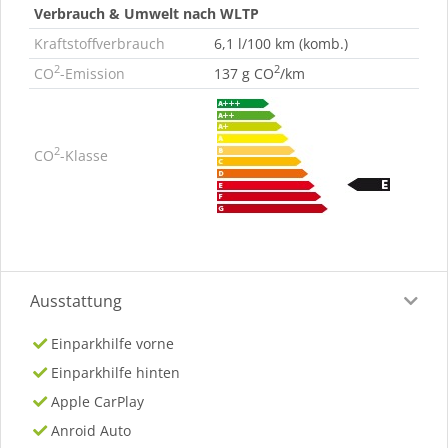
Verbrauch & Umwelt nach WLTP
Kraftstoffverbrauch
6,1 l/100 km (komb.)
2
2
CO
-Emission
137 g CO
/km
2
CO
-Klasse
Ausstattung
Einparkhilfe vorne
Einparkhilfe hinten
Apple CarPlay
Anroid Auto