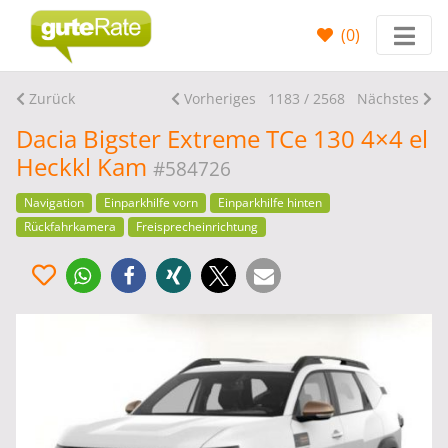
(
0
)
Zurück
Vorheriges
1183 / 2568
Nächstes
Dacia Bigster Extreme TCe 130 4×4 el
Heckkl Kam
#584726
Navigation
Einparkhilfe vorn
Einparkhilfe hinten
Rückfahrkamera
Freisprecheinrichtung