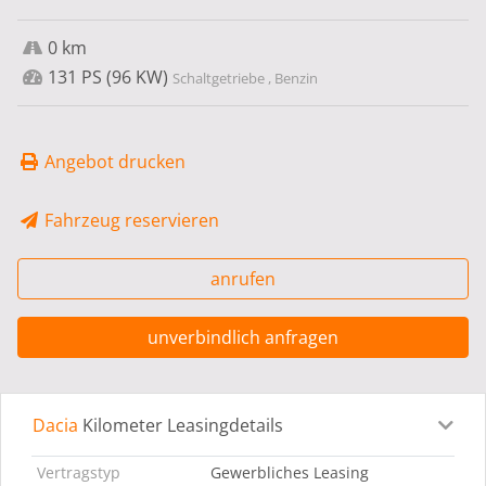
0 km
131 PS (96 KW)
Schaltgetriebe , Benzin
Angebot drucken
Fahrzeug reservieren
anrufen
unverbindlich anfragen
Dacia
Kilometer Leasingdetails
Leasingdetails
Fahrzeugdetails
Ausstattung
Bes
Vertragstyp
Gewerbliches Leasing