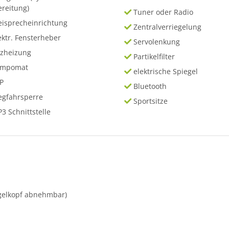
ereitung)
Tuner oder Radio
eisprecheinrichtung
Zentralverriegelung
ektr. Fensterheber
Servolenkung
tzheizung
Partikelfilter
empomat
elektrische Spiegel
P
Bluetooth
gfahrsperre
Sportsitze
3 Schnittstelle
gelkopf abnehmbar)