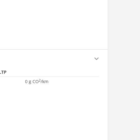
LTP
2
0 g CO
/km