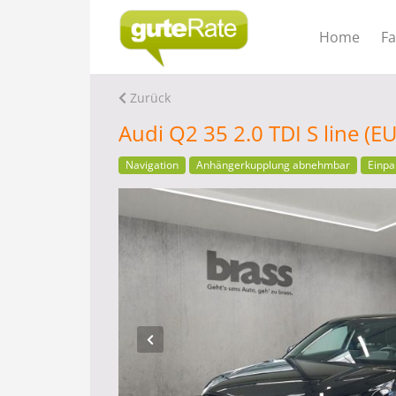
Home
F
Zurück
Audi Q2 35 2.0 TDI S line (
Navigation
Anhängerkupplung abnehmbar
Einpa