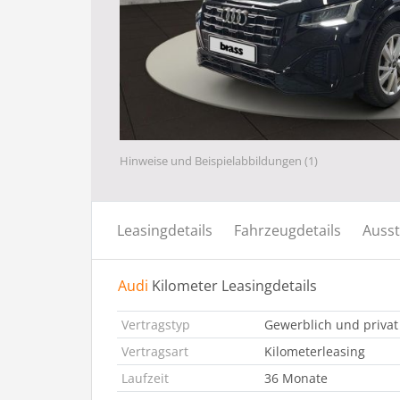
Hinweise und Beispielabbildungen (1)
Leasingdetails
Fahrzeugdetails
Ausst
Audi
Kilometer Leasingdetails
Vertragstyp
Gewerblich und privat
Vertragsart
Kilometerleasing
Laufzeit
36 Monate