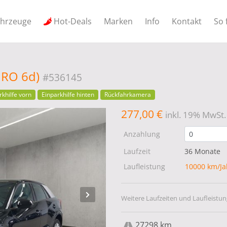
ahrzeuge
Hot-Deals
Marken
Info
Kontakt
So 
EURO 6d)
#536145
rkhilfe vorn
Einparkhilfe hinten
Rückfahrkamera
277,00 €
inkl. 19% MwSt.
Anzahlung
Laufzeit
36 Monate
Laufleistung
10000 km/J
Weitere Laufzeiten und Laufleistun
27298 km