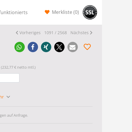
Merkliste (
0
)
funktionierts
Vorheriges
1091 / 2568
Nächstes
(232,77 € netto mtl.)
ahr
gen auf Anfrage.