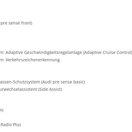
pre sense front)
em: Adaptive Geschwindigkeitsregelanlage (Adaptive Cruise Control
tem: Verkehrszeichenerkennung
sassen-Schutzsystem (Audi pre sense basic)
urwechselassistent (Side Assist)
m)
 Radio Plus