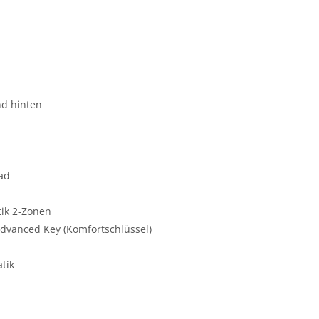
nd hinten
rad
tik 2-Zonen
Advanced Key (Komfortschlüssel)
tik