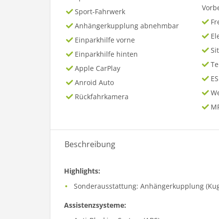
Vorb
Sport-Fahrwerk
Fr
Anhängerkupplung abnehmbar
El
Einparkhilfe vorne
Si
Einparkhilfe hinten
T
Apple CarPlay
ES
Anroid Auto
We
Rückfahrkamera
MP
Beschreibung
Highlights:
Sonderausstattung: Anhängerkupplung (Ku
Assistenzsysteme: