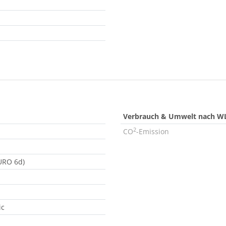
Verbrauch & Umwelt nach W
2
CO
-Emission
EURO 6d)
ic