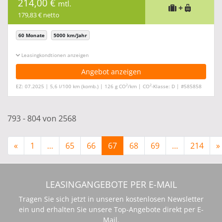
214,00 €
mtl.
+
179,83 € netto
60 Monate
5000 km/Jahr
Leasingkonditionen ein-/ausblenden
Angebot anzeigen
2
2
EZ: 07.2025 | 5,6 l/100 km (komb.) | 126 g CO
/km | CO
-Klasse: D | #585858
793 - 804 von 2568
«
1
…
65
66
67
68
69
…
214
»
LEASINGANGEBOTE PER E-MAIL
Tragen Sie sich jetzt in unseren kostenlosen Newsletter
ein und erhalten Sie unsere Top-Angebote direkt per E-
Mail.