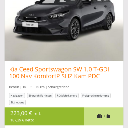
Kia Ceed Sportswagon SW 1.0 T-GDI
100 Nav KomfortP SHZ Kam PDC
Benzin | 101 PS | 10 km | Schaltgetriebe
Navigation
Einparkhilfe hinten
Rückfahrkamera
Freisprecheinrichtung
Sitzheizung
223,00 €
mtl.
+
187,39 € netto