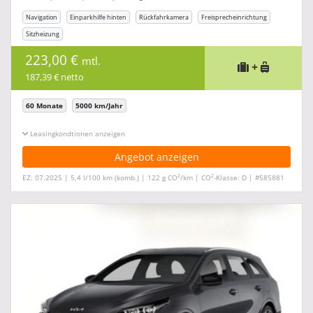
Navigation
Einparkhilfe hinten
Rückfahrkamera
Freisprecheinrichtung
Sitzheizung
223,00 €
mtl.
+
187,39 € netto
60 Monate
5000 km/Jahr
Leasingkonditionen ein-/ausblenden
Angebot anzeigen
2
2
EZ: 07.2025 | 5,4 l/100 km (komb.) | 122 g CO
/km | CO
-Klasse: D | #585881