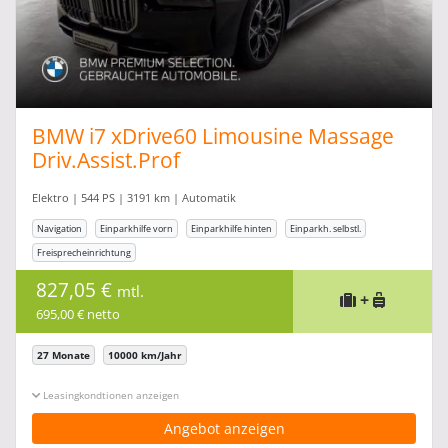
BMW i7 xDrive60 Limousine Massage
Driv.Assist.Prof
Elektro | 544 PS | 3191 km | Automatik
Navigation
Einparkhilfe vorn
Einparkhilfe hinten
Einparkh. selbstl.
Freisprecheinrichtung
827,05 €
mtl.
+
695,00 € netto
27 Monate
10000 km/Jahr
Leasingkonditionen ein-/ausblenden
Angebot anzeigen