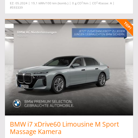
2
2
EZ: 05.2024 | 19,1 kWh/100 km (komb.) | 0 g CO
/km | CO
-Klasse: A |
#593339
BMW i7 xDrive60 Limousine M Sport
Massage Kamera