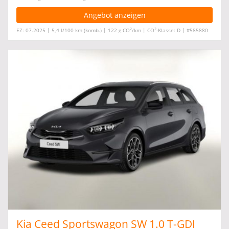
Angebot anzeigen
2
2
EZ: 07.2025 | 5,4 l/100 km (komb.) | 122 g CO
/km | CO
-Klasse: D | #585880
Kia Ceed Sportswagon SW 1.0 T-GDI