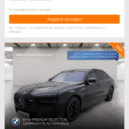
Leasingkonditionen ein-/ausblenden
Angebot anzeigen
2
2
EZ: 10.2024 | 21,4 kWh/100 km (komb.) | 0 g CO
/km | CO
-Klasse: A |
#592606