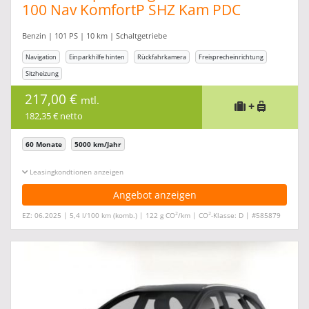
100 Nav KomfortP SHZ Kam PDC
Benzin | 101 PS | 10 km | Schaltgetriebe
Navigation
Einparkhilfe hinten
Rückfahrkamera
Freisprecheinrichtung
Sitzheizung
217,00 €
mtl.
+
182,35 € netto
60 Monate
5000 km/Jahr
Leasingkonditionen ein-/ausblenden
Angebot anzeigen
2
2
EZ: 06.2025 | 5,4 l/100 km (komb.) | 122 g CO
/km | CO
-Klasse: D | #585879