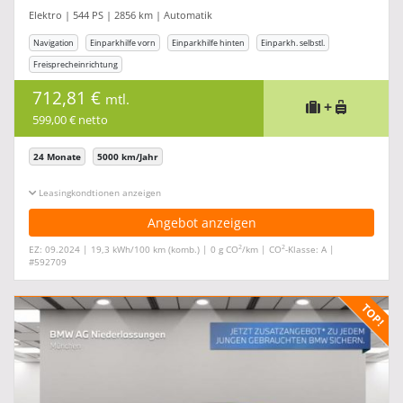
Elektro | 544 PS | 2856 km | Automatik
Navigation
Einparkhilfe vorn
Einparkhilfe hinten
Einparkh. selbstl.
Freisprecheinrichtung
712,81 €
mtl.
+
599,00 € netto
24 Monate
5000 km/Jahr
Leasingkonditionen ein-/ausblenden
Angebot anzeigen
2
2
EZ: 09.2024 | 19,3 kWh/100 km (komb.) | 0 g CO
/km | CO
-Klasse: A |
#592709