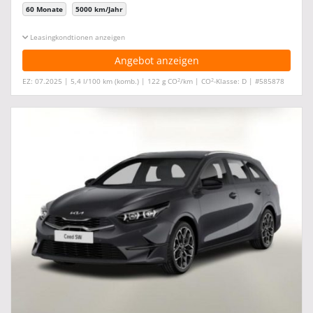
60 Monate
5000 km/Jahr
Leasingkonditionen ein-/ausblenden
Angebot anzeigen
2
2
EZ: 07.2025 | 5,4 l/100 km (komb.) | 122 g CO
/km | CO
-Klasse: D | #585878