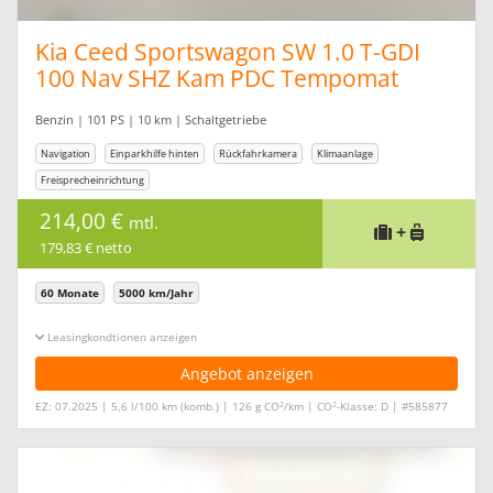
Kia Ceed Sportswagon SW 1.0 T-GDI
100 Nav SHZ Kam PDC Tempomat
Benzin | 101 PS | 10 km | Schaltgetriebe
Navigation
Einparkhilfe hinten
Rückfahrkamera
Klimaanlage
Freisprecheinrichtung
214,00 €
mtl.
+
179,83 € netto
60 Monate
5000 km/Jahr
Leasingkonditionen ein-/ausblenden
Angebot anzeigen
2
2
EZ: 07.2025 | 5,6 l/100 km (komb.) | 126 g CO
/km | CO
-Klasse: D | #585877