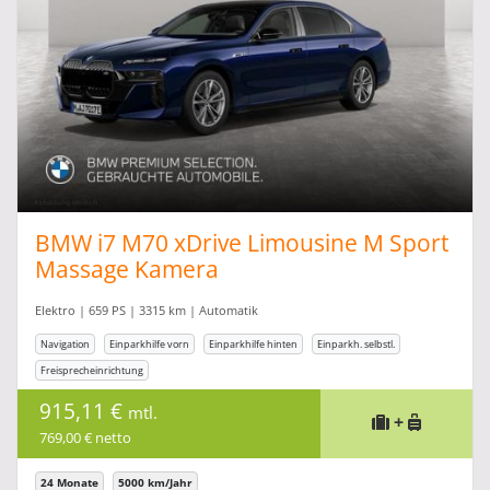
BMW i7 M70 xDrive Limousine M Sport
Massage Kamera
Elektro | 659 PS | 3315 km | Automatik
Navigation
Einparkhilfe vorn
Einparkhilfe hinten
Einparkh. selbstl.
Freisprecheinrichtung
915,11 €
mtl.
+
769,00 € netto
24 Monate
5000 km/Jahr