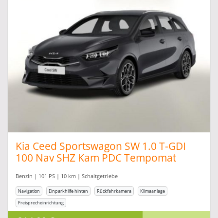
Kia Ceed Sportswagon SW 1.0 T-GDI
100 Nav SHZ Kam PDC Tempomat
Benzin | 101 PS | 10 km | Schaltgetriebe
Navigation
Einparkhilfe hinten
Rückfahrkamera
Klimaanlage
Freisprecheinrichtung