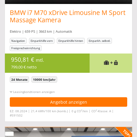
BMW i7 M70 xDrive Limousine M Sport
Massage Kamera
Elektro | 659 PS | 3663 km | Automatik
Navigation
Einparkhilfe vorn
Einparkhilfe hinten
Einparkh. selbstl.
Freisprecheinrichtung
950,81 €
mtl.
+
799,00 € netto
24 Monate
10000 km/Jahr
Leasingkonditionen ein-/ausblenden
Angebot anzeigen
2
2
EZ: 08.2024 | 21,4 kWh/100 km (komb.) | 0 g CO
/km | CO
-Klasse: A |
#591502