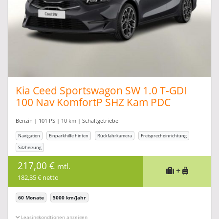
Kia Ceed Sportswagon SW 1.0 T-GDI
100 Nav KomfortP SHZ Kam PDC
Benzin | 101 PS | 10 km | Schaltgetriebe
Navigation
Einparkhilfe hinten
Rückfahrkamera
Freisprecheinrichtung
Sitzheizung
217,00 €
mtl.
+
182,35 € netto
60 Monate
5000 km/Jahr
Leasingkonditionen ein-/ausblenden