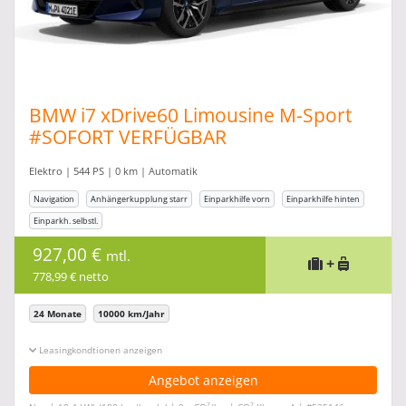
BMW i7 xDrive60 Limousine M-Sport
#SOFORT VERFÜGBAR
Elektro | 544 PS | 0 km | Automatik
Navigation
Anhängerkupplung starr
Einparkhilfe vorn
Einparkhilfe hinten
Einparkh. selbstl.
927,00 €
mtl.
+
778,99 € netto
24 Monate
10000 km/Jahr
Leasingkonditionen ein-/ausblenden
Angebot anzeigen
2
2