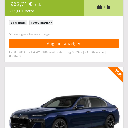
962,71 €
mtl.
+
809,00 € netto
24 Monate
10000 km/Jahr
Leasingkonditionen ein-/ausblenden
Angebot anzeigen
2
2
EZ: 07.2024 | 21,4 kWh/100 km (komb.) | 0 g CO
/km | CO
-Klasse: A |
#590482