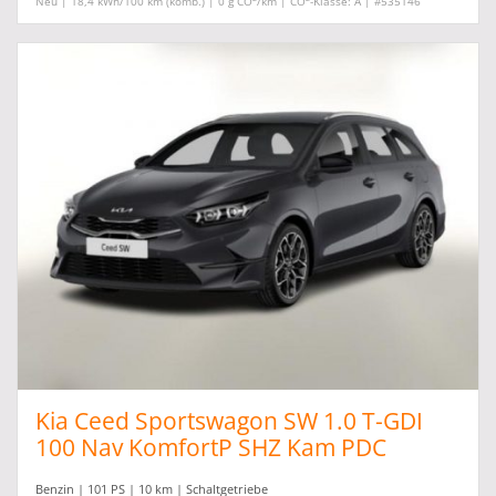
Neu | 18,4 kWh/100 km (komb.) | 0 g CO
/km | CO
-Klasse: A | #535146
Kia Ceed Sportswagon SW 1.0 T-GDI
100 Nav KomfortP SHZ Kam PDC
Benzin | 101 PS | 10 km | Schaltgetriebe