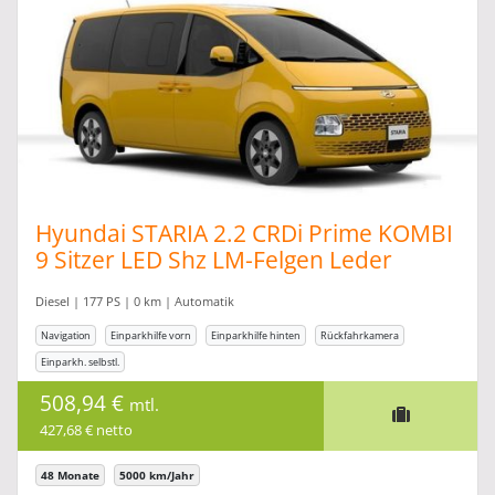
Hyundai STARIA 2.2 CRDi Prime KOMBI
9 Sitzer LED Shz LM-Felgen Leder
Kamera
Diesel | 177 PS | 0 km | Automatik
Navigation
Einparkhilfe vorn
Einparkhilfe hinten
Rückfahrkamera
Einparkh. selbstl.
508,94 €
mtl.
427,68 € netto
48 Monate
5000 km/Jahr