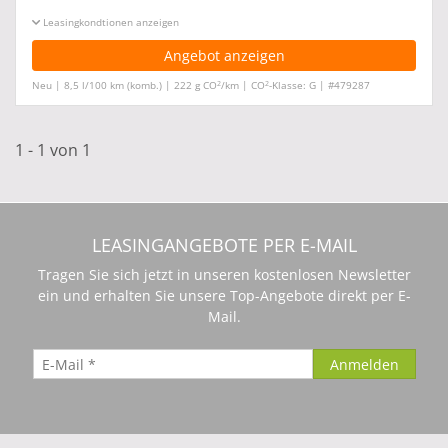
Leasingkonditionen ein-/ausblenden
Angebot anzeigen
2
2
Neu | 8,5 l/100 km (komb.) | 222 g CO
/km | CO
-Klasse: G | #479287
1 - 1 von 1
LEASINGANGEBOTE PER E-MAIL
Tragen Sie sich jetzt in unseren kostenlosen Newsletter
ein und erhalten Sie unsere Top-Angebote direkt per E-
Mail.