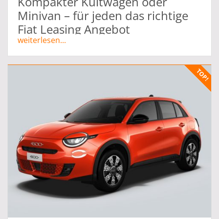
Kompakter Kultwagen oder
Minivan – für jeden das richtige
Fiat Leasing Angebot
weiterlesen...
Die Geschichte hinter Ihrem Fiat
Leasing Fahrzeug
Sie haben sich bereits ein wenig mit unserer
Vielzahl an attraktiven Fiat Leasing Angeboten
befasst und sind interessiert, was eigentlich
hinter der heute weltweit erfolgreichen Marke
steckt. Wir haben für Sie hier die wichtigsten
Informationen rund um Ihren neuen Flitzer
zusammengefasst.
Gegründet wurde die Fabbrica Italiana di
Automobili Torino (F.I.A.T.) am 11. Juli 1899 von
neun Automobilbegeisterten Männern. Was mit
35 Arbeitern und 24 Fahrzeugen im ersten Jahr
begann, sollte in den Folgejahren zu einer