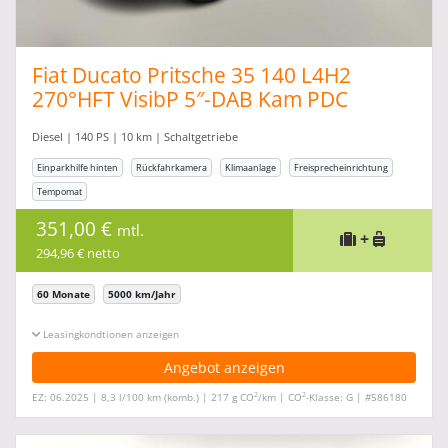
Fiat Ducato Pritsche 35 140 L4H2
270°HFT VisibP 5″-DAB Kam PDC
Diesel | 140 PS | 10 km | Schaltgetriebe
Einparkhilfe hinten
Rückfahrkamera
Klimaanlage
Freisprecheinrichtung
Tempomat
351,00 €
mtl.
+
294,96 € netto
60 Monate
5000 km/Jahr
Leasingkonditionen ein-/ausblenden
Angebot anzeigen
2
2
EZ: 06.2025 | 8,3 l/100 km (komb.) | 217 g CO
/km | CO
-Klasse: G | #586180