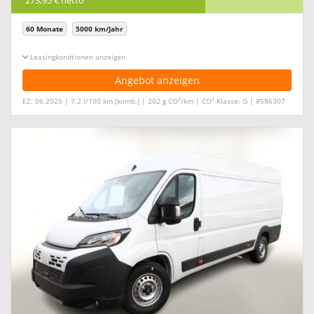
60 Monate
5000 km/Jahr
Leasingkonditionen ein-/ausblenden
Angebot anzeigen
2
2
EZ: 06.2025 | 7,2 l/100 km (komb.) | 202 g CO
/km | CO
-Klasse: G | #586307