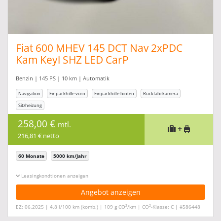
Fiat 600 MHEV 145 DCT Nav 2xPDC
Kam Keyl SHZ LED CarP
Benzin | 145 PS | 10 km | Automatik
Navigation
Einparkhilfe vorn
Einparkhilfe hinten
Rückfahrkamera
Sitzheizung
258,00 €
mtl.
+
216,81 € netto
60 Monate
5000 km/Jahr
Leasingkonditionen ein-/ausblenden
Angebot anzeigen
2
2
EZ: 06.2025 | 4,8 l/100 km (komb.) | 109 g CO
/km | CO
-Klasse: C | #586448