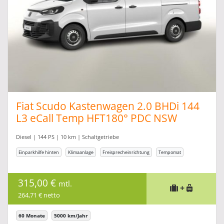
Fiat Scudo Kastenwagen 2.0 BHDi 144
L3 eCall Temp HFT180° PDC NSW
Diesel | 144 PS | 10 km | Schaltgetriebe
Einparkhilfe hinten
Klimaanlage
Freisprecheinrichtung
Tempomat
315,00 €
mtl.
+
264,71 € netto
60 Monate
5000 km/Jahr