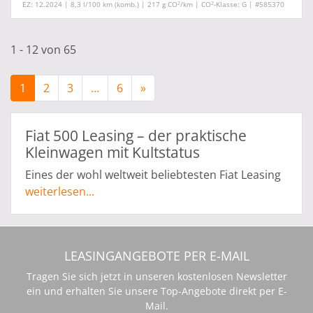
2
2
EZ: 12.2024 | 8,3 l/100 km (komb.) | 217 g CO
/km | CO
-Klasse: G | #585370
1 - 12 von 65
1
2
3
…
6
»
Fiat 500 Leasing – der praktische
Kleinwagen mit Kultstatus
Eines der wohl weltweit beliebtesten Fiat Leasing
Fahrzeuge ist das praktische, kompakte Kult-Auto
weiterlesen...
Fiat 500. Auch nach der Gründung der Fiat
Chrysler Automobil AG 2014 bleibt die Produktion
der derzeitigen Fiat 500 Modelle unverändert. Die
LEASINGANGEBOTE PER E-MAIL
Modellreihen Fiat 500 und Fiat 500C sind in drei
verschiedenen Basis Varianten erhältlich: als
Tragen Sie sich jetzt in unseren kostenlosen Newsletter
Modellvariante „Pop“, als „Pop-Star“ Modelle
ein und erhalten Sie unsere Top-Angebote direkt per E-
Mail.
sowie als „Lounge“ Modelle. Zudem können in