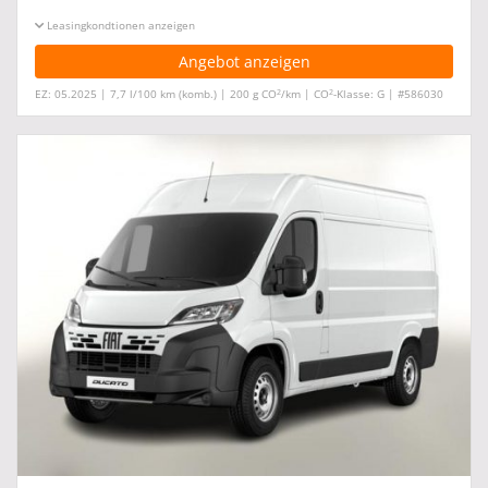
Leasingkonditionen ein-/ausblenden
Angebot anzeigen
2
2
EZ: 05.2025 | 7,7 l/100 km (komb.) | 200 g CO
/km | CO
-Klasse: G | #586030