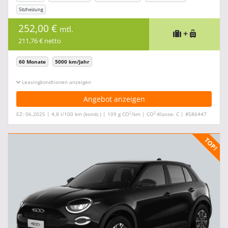
Sitzheizung
252,00 €
mtl.
+
211,76 € netto
60 Monate
5000 km/Jahr
Leasingkonditionen ein-/ausblenden
Angebot anzeigen
2
2
EZ: 06.2025 | 4,8 l/100 km (komb.) | 109 g CO
/km | CO
-Klasse: C | #586447