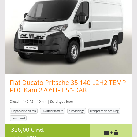
Fiat Ducato Pritsche 35 140 L2H2 TEMP
PDC Kam 270°HFT 5″-DAB
Diesel | 140 PS | 10 km | Schaltgetriebe
Einparkhilfe hinten
Rückfahrkamera
Klimaanlage
Freisprecheinrichtung
Tempomat
326,00 €
mtl.
+
273,95 € netto