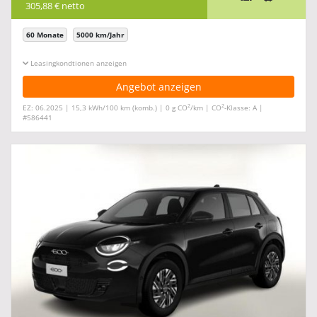
305,88 € netto
60 Monate
5000 km/Jahr
Leasingkonditionen ein-/ausblenden
Angebot anzeigen
2
2
EZ: 06.2025 | 15,3 kWh/100 km (komb.) | 0 g CO
/km | CO
-Klasse: A |
#586441