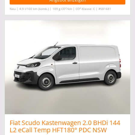
2
2
Neu | 4,9 l/100 km (komb.) | 109 g CO
/km | CO
-Klasse: C | #581681
Fiat Scudo Kastenwagen 2.0 BHDi 144
L2 eCall Temp HFT180° PDC NSW