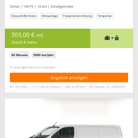
Diesel | 144 PS | 10 km | Schaltgetriebe
Einparkhilfe hinten
Klimaanlage
Freisprecheinrichtung
Tempomat
303,00 €
mtl.
+
254,62 € netto
60 Monate
5000 km/Jahr
Leasingkonditionen ein-/ausblenden
Angebot anzeigen
2
2
EZ: 05.2025 | 7,7 l/100 km (komb.) | 200 g CO
/km | CO
-Klasse: G | #586037