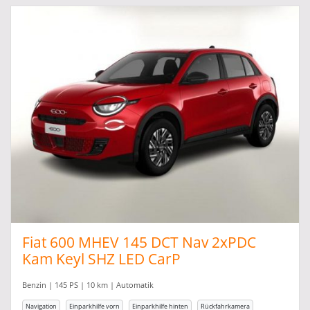
Fiat 600 MHEV 145 DCT Nav 2xPDC
Kam Keyl SHZ LED CarP
Benzin | 145 PS | 10 km | Automatik
Navigation
Einparkhilfe vorn
Einparkhilfe hinten
Rückfahrkamera