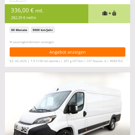
336,00 €
mtl.
+
282,35 € netto
60 Monate
5000 km/Jahr
Leasingkonditionen ein-/ausblenden
Angebot anzeigen
2
2
EZ: 05.2025 | 7,9 l/100 km (komb.) | 207 g CO
/km | CO
-Klasse: G | #585763