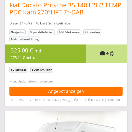
Fiat Ducato Pritsche 35 140 L2H2 TEMP
PDC Kam 270°HFT 7″-DAB
Diesel | 140 PS | 10 km | Schaltgetriebe
Navigation
Einparkhilfe hinten
Rückfahrkamera
Klimaanlage
Freisprecheinrichtung
325,00 €
mtl.
+
273,11 € netto
60 Monate
5000 km/Jahr
Leasingkonditionen ein-/ausblenden
Angebot anzeigen
2
2
EZ: 06.2025 | 7,2 l/100 km (komb.) | 202 g CO
/km | CO
-Klasse: G | #586308