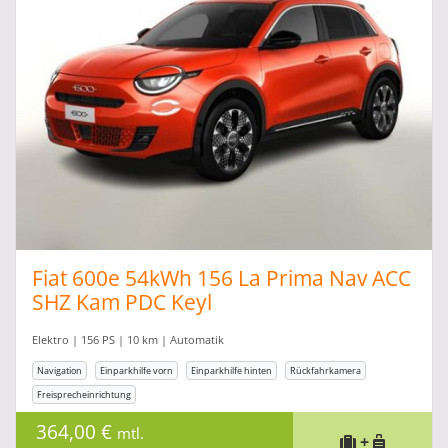
500 als kleinster Kleinwagen der Welt auf den
Markt, mit dem das Unternehmen noch viele
Jahre Geschichte schreiben soll. Auch der Zweite
Weltkrieg hinterlässt seine Spuren in der
Fahrzeugproduktion des Unternehmens, doch
dank des „Wirtschaftswunders“ kann die
Erfolgsgeschichte weitergehen. Mittlerweile ist
Fiat als ein italienisches und internationales
Industrieunternehmen, mit tiefen Wurzeln in der
Weltwirtschaft und langjähriger Erfahrung aus
dem Automobilsektor nicht mehr wegzudenken.
Fiat 600e 54kWh 156 La Prima Nav ACC
SHZ Kam PDC Keyl
Elektro | 156 PS | 10 km | Automatik
Navigation
Einparkhilfe vorn
Einparkhilfe hinten
Rückfahrkamera
Freisprecheinrichtung
364,00 €
mtl.
+