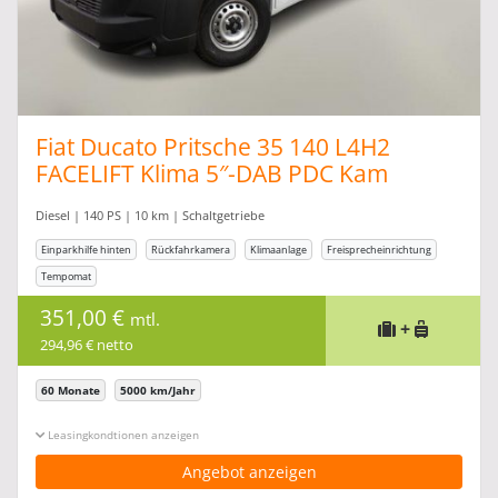
Fiat Ducato Pritsche 35 140 L4H2
FACELIFT Klima 5″-DAB PDC Kam
Diesel | 140 PS | 10 km | Schaltgetriebe
Einparkhilfe hinten
Rückfahrkamera
Klimaanlage
Freisprecheinrichtung
Tempomat
351,00 €
mtl.
+
294,96 € netto
60 Monate
5000 km/Jahr
Leasingkonditionen ein-/ausblenden
Angebot anzeigen