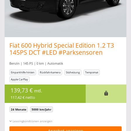
Fiat 600 Hybrid Special Edition 1.2 T3
145PS DCT #LED #Parksensoren
#AppleCarPlay
Benzin | 145 PS | 0 km | Automatik
Einparkhilfe hinten
Rückfahrkamera
Sitzheizung
Tempomat
Apple CarPlay
139,73 €
mtl.
117,42 € netto
24 Monate
5000 km/Jahr
Leasingkonditionen ein-/ausblenden
Angebot anzeigen