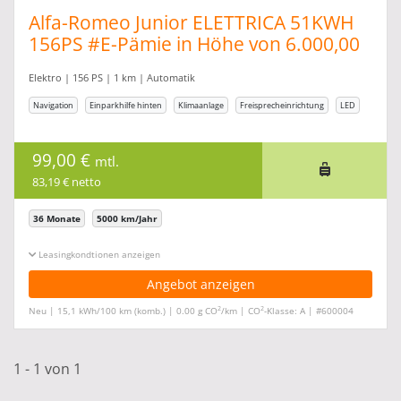
Alfa-Romeo Junior ELETTRICA 51KWH
156PS #E-Pämie in Höhe von 6.000,00
Elektro | 156 PS | 1 km | Automatik
Navigation
Einparkhilfe hinten
Klimaanlage
Freisprecheinrichtung
LED
99,00 €
mtl.
83,19 € netto
36 Monate
5000 km/Jahr
Leasingkonditionen ein-/ausblenden
Angebot anzeigen
2
2
Neu | 15,1 kWh/100 km (komb.) | 0.00 g CO
/km | CO
-Klasse: A | #600004
1 - 1 von 1