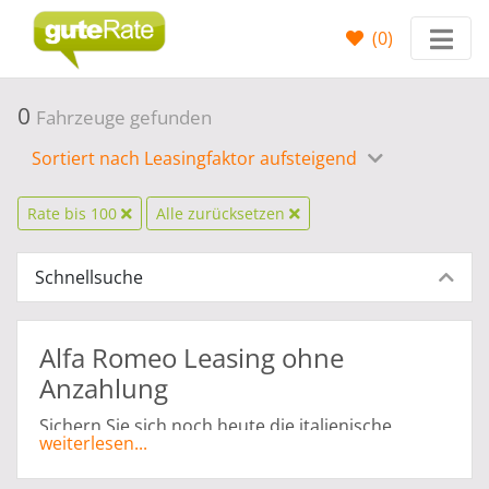
(
0
)
0
Fahrzeuge gefunden
Sortiert nach Leasingfaktor aufsteigend
Rate bis 100
Alle zurücksetzen
Schnellsuche
Alfa Romeo Leasing ohne
Anzahlung
Sichern Sie sich noch heute die italienische
weiterlesen...
Kultmarke Alfa Romeo mit dem Alfa Romeo
Leasing ohne Anzahlung von Gute-Rate. Auch Sie