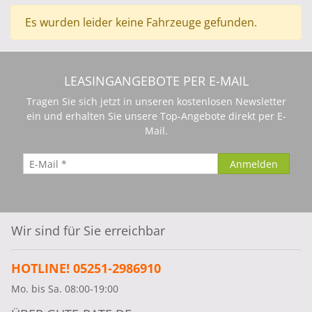
können italienischen Lifestyle und Fahrspaß am
Es wurden leider keine Fahrzeuge gefunden.
eigenen Leib erleben. Dank unseres breit
gefächerten Netzwerkes leiten wir Ihre Anfrage
einzig an lizenzierte Alfa Romeo Vertragspartner
weiter.
LEASINGANGEBOTE PER E-MAIL
Tragen Sie sich jetzt in unseren kostenlosen Newsletter
ein und erhalten Sie unsere Top-Angebote direkt per E-
Mail.
Wir sind für Sie erreichbar
HOTLINE! 05251-2986910
Mo. bis Sa. 08:00-19:00