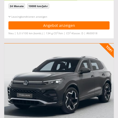
24 Monate
10000 km/Jahr
Leasingkonditionen ein-/ausblenden
Angebot anzeigen
2
2
Neu | 5,0 l/100 km (komb.) | 134 g CO
/km | CO
-Klasse: D | #600018