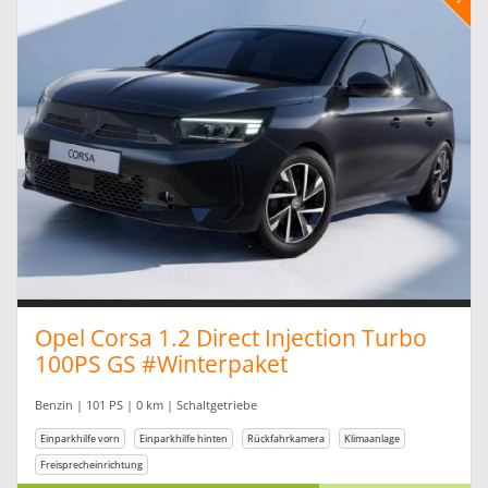
Opel Corsa 1.2 Direct Injection Turbo
100PS GS #Winterpaket
#Ganzjahresreifen
Benzin | 101 PS | 0 km | Schaltgetriebe
Einparkhilfe vorn
Einparkhilfe hinten
Rückfahrkamera
Klimaanlage
Freisprecheinrichtung