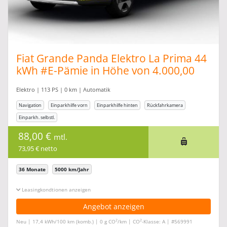
Fiat Grande Panda Elektro La Prima 44
kWh #E-Pämie in Höhe von 4.000,00
Elektro | 113 PS | 0 km | Automatik
Navigation
Einparkhilfe vorn
Einparkhilfe hinten
Rückfahrkamera
Einparkh. selbstl.
88,00 €
mtl.
73,95 € netto
36 Monate
5000 km/Jahr
Leasingkonditionen ein-/ausblenden
Angebot anzeigen
2
2
Neu | 17,4 kWh/100 km (komb.) | 0 g CO
/km | CO
-Klasse: A | #569991