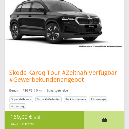
Skoda Karoq Tour #Zeitnah Verfügbar
#Gewerbekundenangebot
Benzin | 116 PS | 0 km | Schaltgetriebe
Einparkhilfe vorn
Einparkhilfe hinten
Rückfahrkamera
Klimaanlage
Sitzheizung
169,00 €
mtl.
142,02 € netto