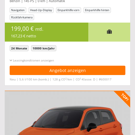
Benzin | 145 PS | 0 km | Automatik
Navigation
Head-Up-Display
Einparkhilfe vorn
Einparkhilfe hinten
Rückfahrkamera
199,00 €
mtl.
167,23 € netto
24 Monate
10000 km/Jahr
Leasingkonditionen ein-/ausblenden
Angebot anzeigen
2
2
Neu | 5,6 l/100 km (komb.) | 128 g CO
/km | CO
-Klasse: D | #600017