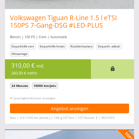
Volkswagen Tiguan R-Line 1.5 l eTSI
150PS 7-Gang-DSG #LED-PLUS
#PARKASSISTENT
Benzin | 150 PS | 0 km | Automatik
Einparkhilfe vorn
Einparkhilfe hinten
Rückfahrkamera
Einparkh. selbstl.
Klimaanlage
310,00 €
mtl.
260,50 € netto
24 Monate
10000 km/Jahr
Leasingkonditionen ein-/ausblenden
Angebot anzeigen
2
2
Neu | 6,4 l/100 km (komb.) | 146 g CO
/km | CO
-Klasse: E | #537303