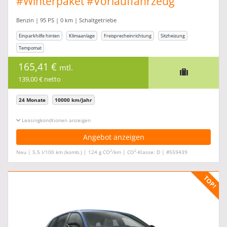
#Winterpaket #Vorlauffahrzeug
Benzin | 95 PS | 0 km | Schaltgetriebe
Einparkhilfe hinten
Klimaanlage
Freisprecheinrichtung
Sitzheizung
Tempomat
165,41 €
mtl.
139,00 € netto
24 Monate
10000 km/Jahr
Leasingkonditionen ein-/ausblenden
Angebot anzeigen
2
2
Neu | 5,5 l/100 km (komb.) | 124 g CO
/km | CO
-Klasse: D | #559439