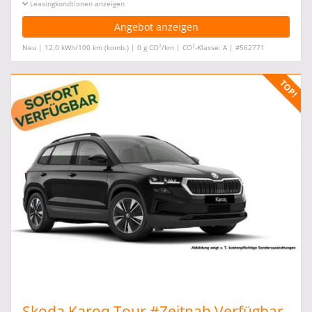
Leasingkonditionen ein-/ausblenden
Angebot anzeigen
2
2
Neu | 12,0 kWh/100 km (komb.) | 0 g CO
/km | CO
-Klasse: A | #562771
Skoda Karoq Tour #Zeitnah Verfügbar