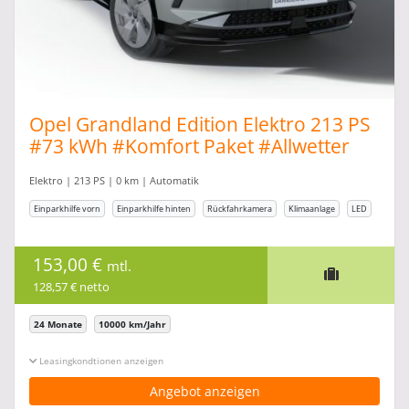
Opel Grandland Edition Elektro 213 PS
#73 kWh #Komfort Paket #Allwetter
Elektro | 213 PS | 0 km | Automatik
Einparkhilfe vorn
Einparkhilfe hinten
Rückfahrkamera
Klimaanlage
LED
153,00 €
mtl.
128,57 € netto
24 Monate
10000 km/Jahr
Leasingkonditionen ein-/ausblenden
Angebot anzeigen