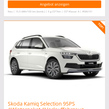
Angebot anzeigen
2
2
Neu | 15,5 kWh/100 km (komb.) | 0 g CO
/km | CO
-Klasse: A | #586151
Skoda Kamiq Selection 95PS