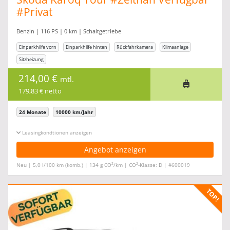
#Privat
Benzin | 116 PS | 0 km | Schaltgetriebe
Einparkhilfe vorn
Einparkhilfe hinten
Rückfahrkamera
Klimaanlage
Sitzheizung
214,00 €
mtl.
179,83 € netto
24 Monate
10000 km/Jahr
Leasingkonditionen ein-/ausblenden
Angebot anzeigen
2
2
Neu | 5,0 l/100 km (komb.) | 134 g CO
/km | CO
-Klasse: D | #600019