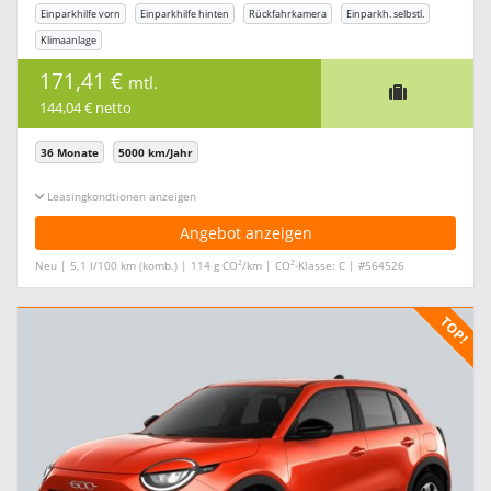
Einparkhilfe vorn
Einparkhilfe hinten
Rückfahrkamera
Einparkh. selbstl.
Klimaanlage
171,41 €
mtl.
144,04 € netto
36 Monate
5000 km/Jahr
Leasingkonditionen ein-/ausblenden
Angebot anzeigen
2
2
Neu | 5,1 l/100 km (komb.) | 114 g CO
/km | CO
-Klasse: C | #564526