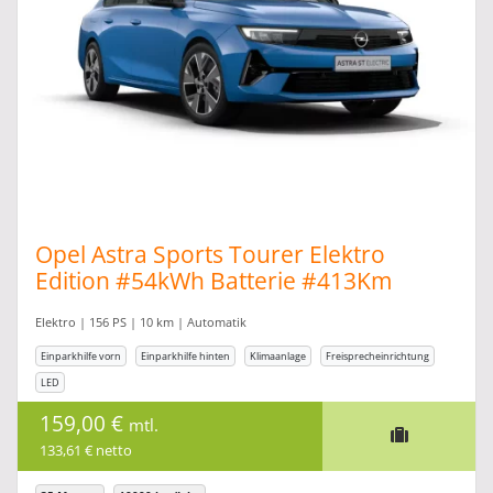
Opel Astra Sports Tourer Elektro
Edition #54kWh Batterie #413Km
Reichweite
Elektro | 156 PS | 10 km | Automatik
Einparkhilfe vorn
Einparkhilfe hinten
Klimaanlage
Freisprecheinrichtung
LED
159,00 €
mtl.
133,61 € netto