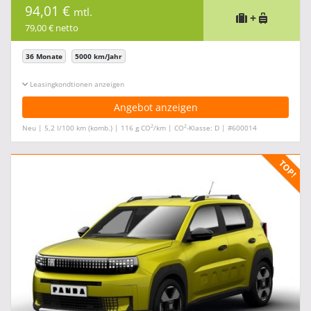
94,01 €
mtl.
+
79,00 € netto
36 Monate
5000 km/Jahr
Leasingkonditionen ein-/ausblenden
Angebot anzeigen
2
2
Neu | 5,2 l/100 km (komb.) | 116 g CO
/km | CO
-Klasse: D | #600014