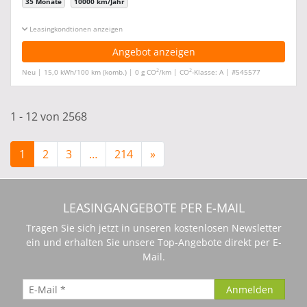
35 Monate
10000 km/Jahr
Leasingkonditionen ein-/ausblenden
Angebot anzeigen
2
2
Neu | 15,0 kWh/100 km (komb.) | 0 g CO
/km | CO
-Klasse: A | #545577
1 - 12 von 2568
1
2
3
…
214
»
LEASINGANGEBOTE PER E-MAIL
Tragen Sie sich jetzt in unseren kostenlosen Newsletter
ein und erhalten Sie unsere Top-Angebote direkt per E-
Mail.