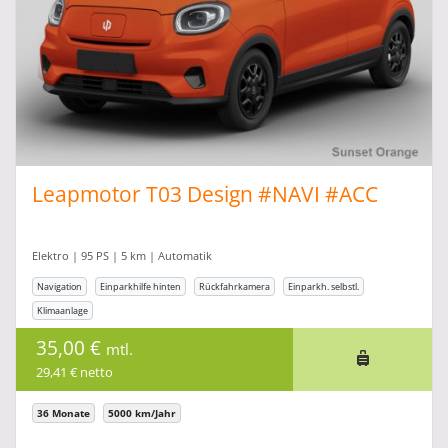
Leapmotor T03 Design #NAVI #ACC
Elektro | 95 PS | 5 km | Automatik
Navigation
Einparkhilfe hinten
Rückfahrkamera
Einparkh. selbstl.
Klimaanlage
35,00 €
mtl.
29,41 € netto
36 Monate
5000 km/Jahr