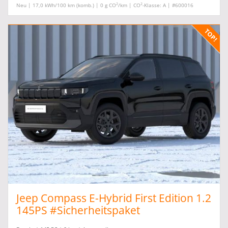
2
2
Neu | 17,0 kWh/100 km (komb.) | 0 g CO
/km | CO
-Klasse: A | #600016
Jeep Compass E-Hybrid First Edition 1.2
145PS #Sicherheitspaket
#Komfortpaket