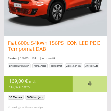
Fiat 600e 54kWh 156PS ICON LED PDC
Tempomat DAB
Elektro | 156 PS | 10 km | Automatik
Einparkhilfe hinten
Klimaanlage
Tempomat
Apple CarPlay
Anroid Auto
169,00 €
mtl.
142,02 € netto
36 Monate
5000 km/Jahr
Leasingkonditionen ein-/ausblenden