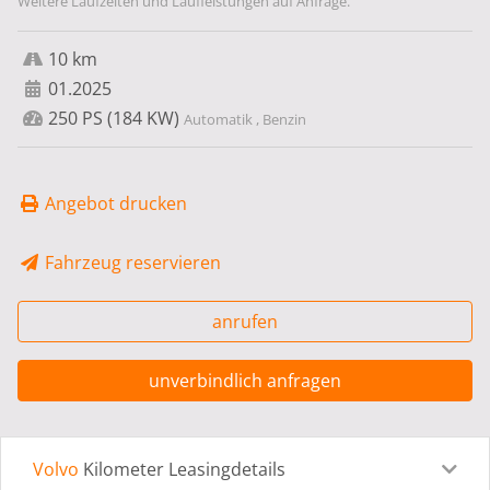
Weitere Laufzeiten und Laufleistungen auf Anfrage.
10 km
01.2025
250 PS (184 KW)
Automatik , Benzin
Angebot drucken
Fahrzeug reservieren
anrufen
unverbindlich anfragen
Volvo
Kilometer Leasingdetails
Leasingdetails
Fahrzeugdetails
Ausstattung
Bes