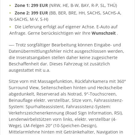
Zone 1: 299 EUR
(NRW, HE, B-W, BAY, R-P, SL, THÜ)
Zone 2: 399 EUR
(BB, BER, BRE, HH, SACHS, SACHS-A,
N-SACHS, M-V, S-H)
Die Lieferung erfolgt auf eigener Achse. E-Auto auf
Anfrage. Gerne berücksichtigen wir Ihre
Wunschzeit
.
—- Trotz sorgfältiger Bearbeitung können Eingabe- und
Datenübermittlungsfehler nicht ausgeschlossen werden,
die Inseratsangaben stellen daher keine zugesicherte
Beschaffenheit dar. Dieses Fahrzeug ist zusätzlich
ausgestattet mit u.a.
Sitze vorn mit Massagefunktion, Rückfahrkamera mit 360°
Surround View, Seitenscheiben hinten und Heckscheibe
abgedunkelt, Reserverad als Notrad, 9″-Touchscreen,
Beinauflage elektr. verstellbar, Sitze vorn, Fahrassistenz-
System: Spurhalteassistent, Fahrassistenz-System:
Verkehrszeichenerkennung (Road Sign Information, RSI),
Lendenwirbelstützen vorn links, elektr. verstellbar (4-
Wege), LM-Felgen 20″ (10-Speichen-Design),
Mittelarmlehne hinten mit Getränkehalter, Navigation in