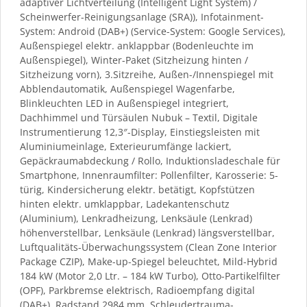
adaptiver Lichtverteilung (Intelligent Light System) /
Scheinwerfer-Reinigungsanlage (SRA)), Infotainment-
System: Android (DAB+) (Service-System: Google Services),
Außenspiegel elektr. anklappbar (Bodenleuchte im
Außenspiegel), Winter-Paket (Sitzheizung hinten /
Sitzheizung vorn), 3.Sitzreihe, Außen-/Innenspiegel mit
Abblendautomatik, Außenspiegel Wagenfarbe,
Blinkleuchten LED in Außenspiegel integriert,
Dachhimmel und Türsäulen Nubuk – Textil, Digitale
Instrumentierung 12,3″-Display, Einstiegsleisten mit
Aluminiumeinlage, Exterieurumfänge lackiert,
Gepäckraumabdeckung / Rollo, Induktionsladeschale für
Smartphone, Innenraumfilter: Pollenfilter, Karosserie: 5-
türig, Kindersicherung elektr. betätigt, Kopfstützen
hinten elektr. umklappbar, Ladekantenschutz
(Aluminium), Lenkradheizung, Lenksäule (Lenkrad)
höhenverstellbar, Lenksäule (Lenkrad) längsverstellbar,
Luftqualitäts-Überwachungssystem (Clean Zone Interior
Package CZIP), Make-up-Spiegel beleuchtet, Mild-Hybrid
184 kW (Motor 2,0 Ltr. – 184 kW Turbo), Otto-Partikelfilter
(OPF), Parkbremse elektrisch, Radioempfang digital
(DAB+), Radstand 2984 mm, Schleudertrauma-