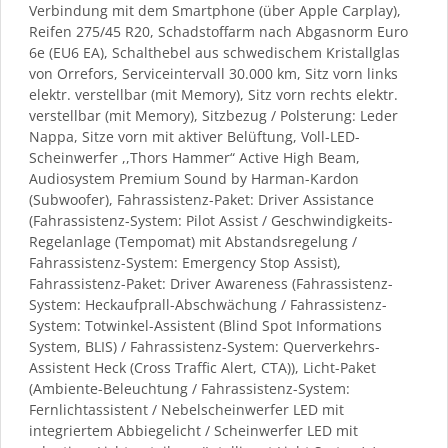
Verbindung mit dem Smartphone (über Apple Carplay),
Reifen 275/45 R20, Schadstoffarm nach Abgasnorm Euro
6e (EU6 EA), Schalthebel aus schwedischem Kristallglas
von Orrefors, Serviceintervall 30.000 km, Sitz vorn links
elektr. verstellbar (mit Memory), Sitz vorn rechts elektr.
verstellbar (mit Memory), Sitzbezug / Polsterung: Leder
Nappa, Sitze vorn mit aktiver Belüftung, Voll-LED-
Scheinwerfer ,,Thors Hammer“ Active High Beam,
Audiosystem Premium Sound by Harman-Kardon
(Subwoofer), Fahrassistenz-Paket: Driver Assistance
(Fahrassistenz-System: Pilot Assist / Geschwindigkeits-
Regelanlage (Tempomat) mit Abstandsregelung /
Fahrassistenz-System: Emergency Stop Assist),
Fahrassistenz-Paket: Driver Awareness (Fahrassistenz-
System: Heckaufprall-Abschwächung / Fahrassistenz-
System: Totwinkel-Assistent (Blind Spot Informations
System, BLIS) / Fahrassistenz-System: Querverkehrs-
Assistent Heck (Cross Traffic Alert, CTA)), Licht-Paket
(Ambiente-Beleuchtung / Fahrassistenz-System:
Fernlichtassistent / Nebelscheinwerfer LED mit
integriertem Abbiegelicht / Scheinwerfer LED mit