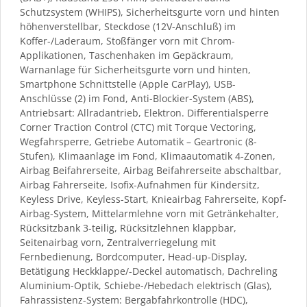
Schutzsystem (WHIPS), Sicherheitsgurte vorn und hinten
höhenverstellbar, Steckdose (12V-Anschluß) im
Koffer-/Laderaum, Stoßfänger vorn mit Chrom-
Applikationen, Taschenhaken im Gepäckraum,
Warnanlage für Sicherheitsgurte vorn und hinten,
Smartphone Schnittstelle (Apple CarPlay), USB-
Anschlüsse (2) im Fond, Anti-Blockier-System (ABS),
Antriebsart: Allradantrieb, Elektron. Differentialsperre
Corner Traction Control (CTC) mit Torque Vectoring,
Wegfahrsperre, Getriebe Automatik – Geartronic (8-
Stufen), Klimaanlage im Fond, Klimaautomatik 4-Zonen,
Airbag Beifahrerseite, Airbag Beifahrerseite abschaltbar,
Airbag Fahrerseite, Isofix-Aufnahmen für Kindersitz,
Keyless Drive, Keyless-Start, Knieairbag Fahrerseite, Kopf-
Airbag-System, Mittelarmlehne vorn mit Getränkehalter,
Rücksitzbank 3-teilig, Rücksitzlehnen klappbar,
Seitenairbag vorn, Zentralverriegelung mit
Fernbedienung, Bordcomputer, Head-up-Display,
Betätigung Heckklappe/-Deckel automatisch, Dachreling
Aluminium-Optik, Schiebe-/Hebedach elektrisch (Glas),
Fahrassistenz-System: Bergabfahrkontrolle (HDC),