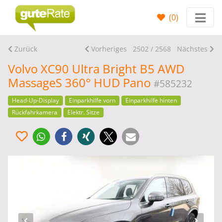
(
0
)
Zurück
Vorheriges
2502 / 2568
Nächstes
Volvo XC90 Ultra Bright B5 AWD
MassageS 360° HUD Pano
#585232
Head-Up-Display
Einparkhilfe vorn
Einparkhilfe hinten
Rückfahrkamera
Elektr. Sitze