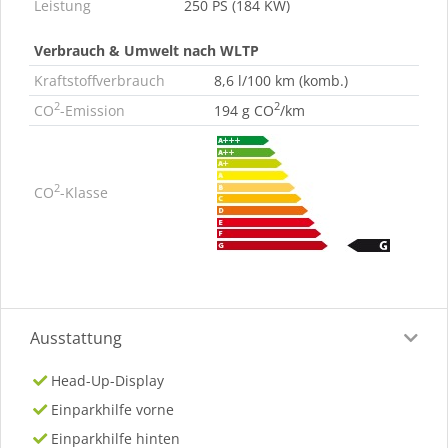
Leistung
250 PS (184 KW)
Verbrauch & Umwelt nach WLTP
Kraftstoffverbrauch
8,6 l/100 km (komb.)
2
2
CO
-Emission
194 g CO
/km
2
CO
-Klasse
Ausstattung
Head-Up-Display
Einparkhilfe vorne
Einparkhilfe hinten