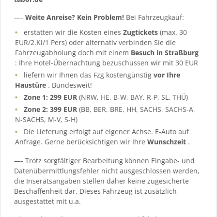
—-
Weite Anreise? Kein Problem!
Bei Fahrzeugkauf:
erstatten wir die Kosten eines
Zugtickets
(max. 30
EUR/2.Kl/1 Pers) oder alternativ verbinden Sie die
Fahrzeugabholung doch mit einem
Besuch in Straßburg
: Ihre Hotel-Übernachtung bezuschussen wir mit 30 EUR
liefern wir Ihnen das Fzg kostengünstig
vor Ihre
Haustüre
. Bundesweit!
Zone 1: 299 EUR
(NRW, HE, B-W, BAY, R-P, SL, THÜ)
Zone 2: 399 EUR
(BB, BER, BRE, HH, SACHS, SACHS-A,
N-SACHS, M-V, S-H)
Die Lieferung erfolgt auf eigener Achse. E-Auto auf
Anfrage. Gerne berücksichtigen wir Ihre
Wunschzeit
.
—- Trotz sorgfältiger Bearbeitung können Eingabe- und
Datenübermittlungsfehler nicht ausgeschlossen werden,
die Inseratsangaben stellen daher keine zugesicherte
Beschaffenheit dar. Dieses Fahrzeug ist zusätzlich
ausgestattet mit u.a.