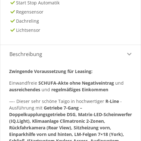
Start Stop Automatik
Regensensor
Dachreling
Lichtsensor
Beschreibung
Zwingende Voraussetzung für Leasing:
Einwandfreie
SCHUFA-Akte ohne Negativeintrag
und
ausreichendes
und
regelmäßiges
Einkommen
—- Dieser sehr schöne Taigo in hochwertiger
R-Line
-
Ausführung mit
Getriebe 7-Gang –
Doppelkupplungsgetriebe DSG, Matrix-LED-Scheinwerfer
(IQ.Light), Klimaanlage Climatronic 2-Zonen,
Rückfahrkamera (Rear View), Sitzheizung vorn,
Einparkhilfe vorn und hinten, LM-Felgen 7×18 (York),
Schließ-/Startsystem Keyless Access, Audiosystem