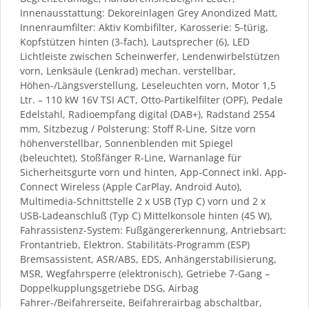
Innenausstattung: Dekoreinlagen Grey Anondized Matt,
Innenraumfilter: Aktiv Kombifilter, Karosserie: 5-türig,
Kopfstützen hinten (3-fach), Lautsprecher (6), LED
Lichtleiste zwischen Scheinwerfer, Lendenwirbelstützen
vorn, Lenksäule (Lenkrad) mechan. verstellbar,
Höhen-/Längsverstellung, Leseleuchten vorn, Motor 1,5
Ltr. – 110 kW 16V TSI ACT, Otto-Partikelfilter (OPF), Pedale
Edelstahl, Radioempfang digital (DAB+), Radstand 2554
mm, Sitzbezug / Polsterung: Stoff R-Line, Sitze vorn
höhenverstellbar, Sonnenblenden mit Spiegel
(beleuchtet), Stoßfänger R-Line, Warnanlage für
Sicherheitsgurte vorn und hinten, App-Connect inkl. App-
Connect Wireless (Apple CarPlay, Android Auto),
Multimedia-Schnittstelle 2 x USB (Typ C) vorn und 2 x
USB-Ladeanschluß (Typ C) Mittelkonsole hinten (45 W),
Fahrassistenz-System: Fußgängererkennung, Antriebsart:
Frontantrieb, Elektron. Stabilitäts-Programm (ESP)
Bremsassistent, ASR/ABS, EDS, Anhängerstabilisierung,
MSR, Wegfahrsperre (elektronisch), Getriebe 7-Gang –
Doppelkupplungsgetriebe DSG, Airbag
Fahrer-/Beifahrerseite, Beifahrerairbag abschaltbar,