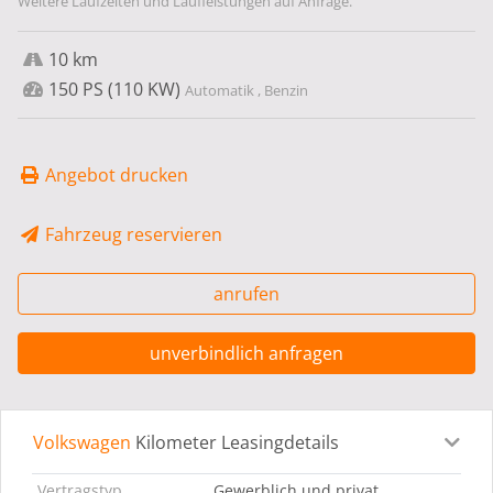
Weitere Laufzeiten und Laufleistungen auf Anfrage.
10 km
150 PS (110 KW)
Automatik , Benzin
Angebot drucken
Fahrzeug reservieren
anrufen
unverbindlich anfragen
Volkswagen
Kilometer Leasingdetails
Leasingdetails
Fahrzeugdetails
Ausstattung
Bes
Vertragstyp
Gewerblich und privat