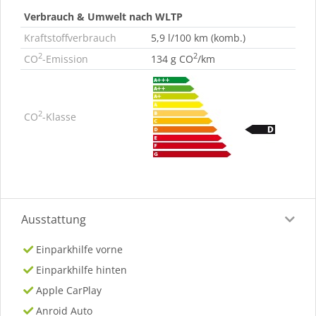
Verbrauch & Umwelt nach WLTP
Kraftstoffverbrauch
5,9 l/100 km (komb.)
2
2
CO
-Emission
134 g CO
/km
2
CO
-Klasse
Ausstattung
Einparkhilfe vorne
Einparkhilfe hinten
Apple CarPlay
Anroid Auto