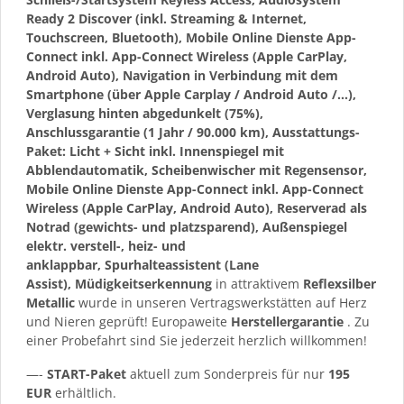
Ready 2 Discover (inkl. Streaming & Internet,
Touchscreen, Bluetooth), Mobile Online Dienste App-
Connect inkl. App-Connect Wireless (Apple CarPlay,
Android Auto), Navigation in Verbindung mit dem
Smartphone (über Apple Carplay / Android Auto /…),
Verglasung hinten abgedunkelt (75%),
Anschlussgarantie (1 Jahr / 90.000 km), Ausstattungs-
Paket: Licht + Sicht inkl. Innenspiegel mit
Abblendautomatik, Scheibenwischer mit Regensensor,
Mobile Online Dienste App-Connect inkl. App-Connect
Wireless (Apple CarPlay, Android Auto), Reserverad als
Notrad (gewichts- und platzsparend), Außenspiegel
elektr. verstell-, heiz- und
anklappbar, Spurhalteassistent (Lane
Assist), Müdigkeitserkennung
in attraktivem
Reflexsilber
Metallic
wurde in unseren Vertragswerkstätten auf Herz
und Nieren geprüft! Europaweite
Herstellergarantie
. Zu
einer Probefahrt sind Sie jederzeit herzlich willkommen!
—-
START-Paket
aktuell zum Sonderpreis für nur
195
EUR
erhältlich.