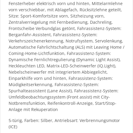
Fensterheber elektrisch vorn und hinten, Mittelarmlehne
vorn verschiebbar, mit Ablagefach, Rücksitzlehne geteilt,
Sitze: Sport-Komfortsitze vorn, Sitzheizung vorn,
Zentralverriegelung mit Fernbedienung, Dachreling,
Frontscheibe Verbundglas getönt, Fahrassistenz-System:
Berganfahr-Assistent, Fahrassistenz-System:
Verkehrszeichenerkennung, Notrufsystem, Servolenkung,
Automatische Fahrlichtschaltung (ALS) mit Leaving Home /
Coming-Home-Lichtfunktion, Fahrassistenz-System:
Dynamische Fernlichtregulierung (Dynamic Light Assist),
Heckleuchten LED, Matrix-LED-Scheinwerfer (IQ.Light),
Nebelscheinwerfer mit integriertem Abbiegelicht,
Einparkhilfe vorn und hinten, Fahrassistenz-System:
Müdigkeitserkennung, Fahrassistenz-System:
Spurhalteassistent (Lane Assist), Fahrassistenz-System:
Umfeldbeobachtungssystem (Front assist) mit City-
Notbremsfunktion, Reifenkontroll-Anzeige, Start/Stop-
Anlage mit Rekuperation
5-türig, Farben: Silber, Antriebsart: Verbrennungsmotor
(ICE)