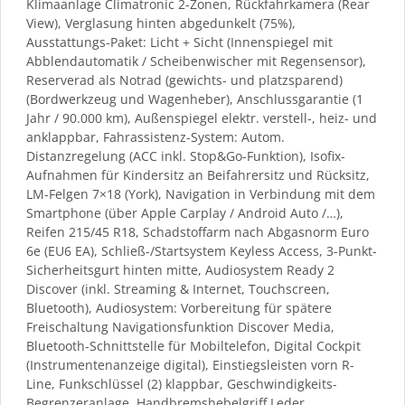
Klimaanlage Climatronic 2-Zonen, Rückfahrkamera (Rear
View), Verglasung hinten abgedunkelt (75%),
Ausstattungs-Paket: Licht + Sicht (Innenspiegel mit
Abblendautomatik / Scheibenwischer mit Regensensor),
Reserverad als Notrad (gewichts- und platzsparend)
(Bordwerkzeug und Wagenheber), Anschlussgarantie (1
Jahr / 90.000 km), Außenspiegel elektr. verstell-, heiz- und
anklappbar, Fahrassistenz-System: Autom.
Distanzregelung (ACC inkl. Stop&Go-Funktion), Isofix-
Aufnahmen für Kindersitz an Beifahrersitz und Rücksitz,
LM-Felgen 7×18 (York), Navigation in Verbindung mit dem
Smartphone (über Apple Carplay / Android Auto /…),
Reifen 215/45 R18, Schadstoffarm nach Abgasnorm Euro
6e (EU6 EA), Schließ-/Startsystem Keyless Access, 3-Punkt-
Sicherheitsgurt hinten mitte, Audiosystem Ready 2
Discover (inkl. Streaming & Internet, Touchscreen,
Bluetooth), Audiosystem: Vorbereitung für spätere
Freischaltung Navigationsfunktion Discover Media,
Bluetooth-Schnittstelle für Mobiltelefon, Digital Cockpit
(Instrumentenanzeige digital), Einstiegsleisten vorn R-
Line, Funkschlüssel (2) klappbar, Geschwindigkeits-
Begrenzeranlage, Handbremshebelgriff Leder,