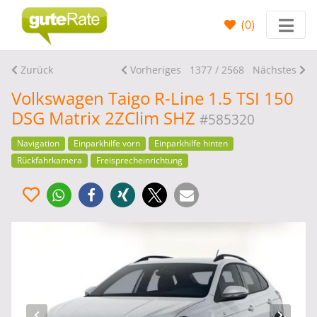
(
0
)
Zurück
Vorheriges
1377 / 2568
Nächstes
Volkswagen Taigo R-Line 1.5 TSI 150
DSG Matrix 2ZClim SHZ
#585320
Navigation
Einparkhilfe vorn
Einparkhilfe hinten
Rückfahrkamera
Freisprecheinrichtung