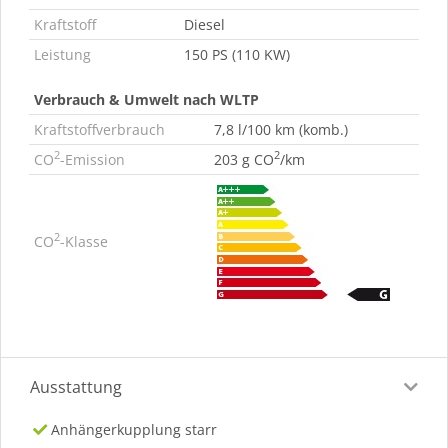
Kraftstoff
Diesel
Leistung
150 PS (110 KW)
Verbrauch & Umwelt nach WLTP
Kraftstoffverbrauch
7,8 l/100 km (komb.)
2
2
CO
-Emission
203 g CO
/km
2
CO
-Klasse
Ausstattung
Anhängerkupplung starr