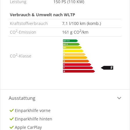
Leistung
150 PS (110 KW)
Verbrauch & Umwelt nach WLTP
Kraftstoffverbrauch
7,1 l/100 km (komb.)
2
2
CO
-Emission
161 g CO
/km
2
CO
-Klasse
Ausstattung
Einparkhilfe vorne
Einparkhilfe hinten
Apple CarPlay