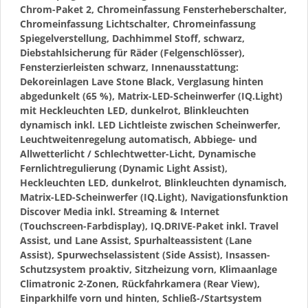
Chrom-Paket 2, Chromeinfassung Fensterheberschalter,
Chromeinfassung Lichtschalter, Chromeinfassung
Spiegelverstellung, Dachhimmel Stoff, schwarz,
Diebstahlsicherung für Räder (Felgenschlösser),
Fensterzierleisten schwarz, Innenausstattung:
Dekoreinlagen Lave Stone Black, Verglasung hinten
abgedunkelt (65 %), Matrix-LED-Scheinwerfer (IQ.Light)
mit Heckleuchten LED, dunkelrot, Blinkleuchten
dynamisch inkl. LED Lichtleiste zwischen Scheinwerfer,
Leuchtweitenregelung automatisch, Abbiege- und
Allwetterlicht / Schlechtwetter-Licht, Dynamische
Fernlichtregulierung (Dynamic Light Assist),
Heckleuchten LED, dunkelrot, Blinkleuchten dynamisch,
Matrix-LED-Scheinwerfer (IQ.Light), Navigationsfunktion
Discover Media inkl. Streaming & Internet
(Touchscreen-Farbdisplay), IQ.DRIVE-Paket inkl. Travel
Assist, und Lane Assist, Spurhalteassistent (Lane
Assist), Spurwechselassistent (Side Assist), Insassen-
Schutzsystem proaktiv, Sitzheizung vorn, Klimaanlage
Climatronic 2-Zonen, Rückfahrkamera (Rear View),
Einparkhilfe vorn und hinten, Schließ-/Startsystem