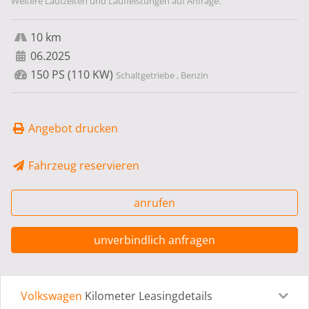
Weitere Laufzeiten und Laufleistungen auf Anfrage.
10 km
06.2025
150 PS (110 KW)
Schaltgetriebe , Benzin
Angebot drucken
Fahrzeug reservieren
anrufen
unverbindlich anfragen
Volkswagen
Kilometer Leasingdetails
Leasingdetails
Fahrzeugdetails
Ausstattung
Bes