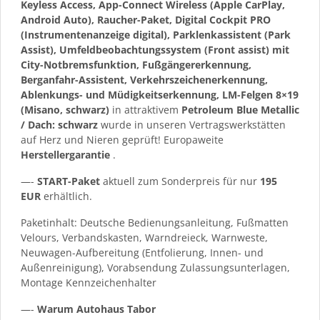
Keyless Access, App-Connect Wireless (Apple CarPlay,
Android Auto), Raucher-Paket, Digital Cockpit PRO
(Instrumentenanzeige digital), Parklenkassistent (Park
Assist), Umfeldbeobachtungssystem (Front assist) mit
City-Notbremsfunktion, Fußgängererkennung,
Berganfahr-Assistent, Verkehrszeichenerkennung,
Ablenkungs- und Müdigkeitserkennung, LM-Felgen 8×19
(Misano, schwarz)
in attraktivem
Petroleum Blue Metallic
/ Dach: schwarz
wurde in unseren Vertragswerkstätten
auf Herz und Nieren geprüft! Europaweite
Herstellergarantie
.
—-
START-Paket
aktuell zum Sonderpreis für nur
195
EUR
erhältlich.
Paketinhalt: Deutsche Bedienungsanleitung, Fußmatten
Velours, Verbandskasten, Warndreieck, Warnweste,
Neuwagen-Aufbereitung (Entfolierung, Innen- und
Außenreinigung), Vorabsendung Zulassungsunterlagen,
Montage Kennzeichenhalter
—-
Warum Autohaus Tabor