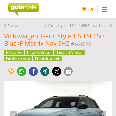
(
0
)
Zurück
Vorheriges
1614 / 2568
Nächstes
Volkswagen T-Roc Style 1.5 TSI 150
BlackP Matrix Nav SHZ
#585945
Navigation
Einparkhilfe vorn
Einparkhilfe hinten
Rückfahrkamera
Einparkh. selbstl.