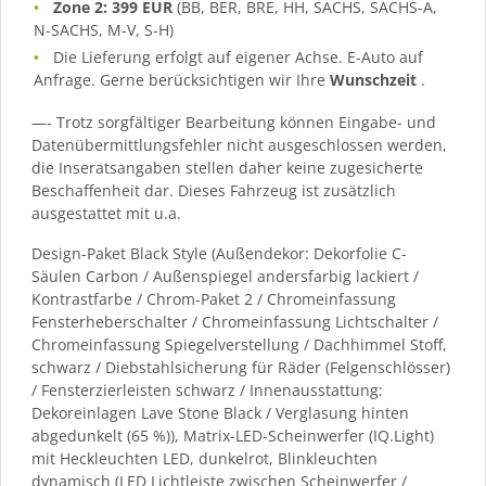
Zone 2: 399 EUR
(BB, BER, BRE, HH, SACHS, SACHS-A,
N-SACHS, M-V, S-H)
Die Lieferung erfolgt auf eigener Achse. E-Auto auf
Anfrage. Gerne berücksichtigen wir Ihre
Wunschzeit
.
—- Trotz sorgfältiger Bearbeitung können Eingabe- und
Datenübermittlungsfehler nicht ausgeschlossen werden,
die Inseratsangaben stellen daher keine zugesicherte
Beschaffenheit dar. Dieses Fahrzeug ist zusätzlich
ausgestattet mit u.a.
Design-Paket Black Style (Außendekor: Dekorfolie C-
Säulen Carbon / Außenspiegel andersfarbig lackiert /
Kontrastfarbe / Chrom-Paket 2 / Chromeinfassung
Fensterheberschalter / Chromeinfassung Lichtschalter /
Chromeinfassung Spiegelverstellung / Dachhimmel Stoff,
schwarz / Diebstahlsicherung für Räder (Felgenschlösser)
/ Fensterzierleisten schwarz / Innenausstattung:
Dekoreinlagen Lave Stone Black / Verglasung hinten
abgedunkelt (65 %)), Matrix-LED-Scheinwerfer (IQ.Light)
mit Heckleuchten LED, dunkelrot, Blinkleuchten
dynamisch (LED Lichtleiste zwischen Scheinwerfer /