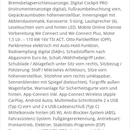
Bremsbelagverschleissanzeige, Digital Cockpit PRO
(Instrumentenanzeige digital), Fußraumbeleuchtung vorn,
Gepäckraumboden höhenverstellbar, Innenspiegel mit
Abblendautomatik, Karosserie: 5-türig, Lautsprecher (6),
Leseleuchten vorn und hinten LED, Mobile Online Dienste
Vorbereitung We Connect und We Connect Plus, Motor
1,5 Ltr. – 110 kW 16V TSI ACT, Otto-Partikelfilter (OPF),
Parkbremse elektrisch mit Auto-Hold-Funktion,
Radioempfang digital (DAB+), Schadstoffarm nach
Abgasnorm Euro 6e, Schalt-/Wählhebelgriff Leder,
Schublade / Ablagefach unter Sitz vorn rechts, Sitzbezug /
Polsterung: Stoff / Mikrovlies ArtVelours, Sitze vorn
höhenverstellbar, Sitzlehne vorn rechts umklappbar,
Sonnenblenden mit Spiegel (beleuchtet), Türgriffe außen
Wagenfarbe, Warnanlage für Sicherheitsgurte vorn und
hinten, App-Connect inkl. App-Connect Wireless (Apple
CarPlay, Android Auto), Multimedia-Schnittstelle 2 x USB
(Typ C) vorn und 2 x USB-Ladeanschluß (Typ C)
Mittelkonsole hinten (45 W), Anti-Blockier-System (ABS),
Fahrassistenz-System: Fußgängererkennung, Antriebsart:
Frontantrieb, Elektron. Stabilitäts-Programm (ESP)