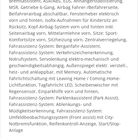
Bremsassistent, ASR/ABS, EDS, Anhängerstabilisierung,
MSR, Getriebe 6-Gang, Airbag Fahrer-/Beifahrerseite,
Beifahrerairbag abschaltbar, Fensterheber elektrisch
vorn und hinten, Isofix-Aufnahmen für Kindersitz an
Rücksitz, Kopf-Airbag-System vorn und hinten inkl.
Seitenairbag vorn, Mittelarmlehne vorn, Sitze: Sport-
Komfortsitze vorn, Sitzheizung vorn, Zentralverriegelung,
Fahrassistenz-System: Berganfahr-Assistent,
Fahrassistenz-System: Verkehrszeichenerkennung,
Notrufsystem, Servolenkung elektro-mechanisch und
geschwindigkeitsabhängig, Außenspiegel elektr. verstell-,
heiz- und anklappbar, mit Memory, Automatische
Fahrlichtschaltung mit Leaving Home / Coming-Home-
Lichtfunktion, Tagfahrlicht LED, Scheibenwischer mit
Regensensor, Einparkhilfe vorn und hinten,
Fahrassistenz-System: Parklenkassistent (Park Assist),
Fahrassistenz-System: Ablenkungs- und
Müdigkeitserkennung, Fahrassistenz-System:
Umfeldbeobachtungssystem (Front assist) mit City-
Notbremsfunktion, Reifenkontroll-Anzeige, Start/Stop-
Anlage