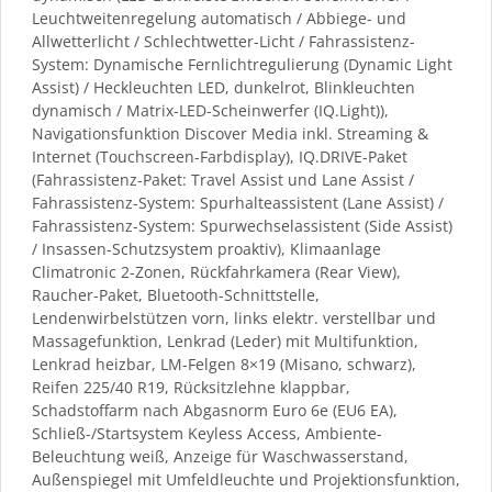
Leuchtweitenregelung automatisch / Abbiege- und
Allwetterlicht / Schlechtwetter-Licht / Fahrassistenz-
System: Dynamische Fernlichtregulierung (Dynamic Light
Assist) / Heckleuchten LED, dunkelrot, Blinkleuchten
dynamisch / Matrix-LED-Scheinwerfer (IQ.Light)),
Navigationsfunktion Discover Media inkl. Streaming &
Internet (Touchscreen-Farbdisplay), IQ.DRIVE-Paket
(Fahrassistenz-Paket: Travel Assist und Lane Assist /
Fahrassistenz-System: Spurhalteassistent (Lane Assist) /
Fahrassistenz-System: Spurwechselassistent (Side Assist)
/ Insassen-Schutzsystem proaktiv), Klimaanlage
Climatronic 2-Zonen, Rückfahrkamera (Rear View),
Raucher-Paket, Bluetooth-Schnittstelle,
Lendenwirbelstützen vorn, links elektr. verstellbar und
Massagefunktion, Lenkrad (Leder) mit Multifunktion,
Lenkrad heizbar, LM-Felgen 8×19 (Misano, schwarz),
Reifen 225/40 R19, Rücksitzlehne klappbar,
Schadstoffarm nach Abgasnorm Euro 6e (EU6 EA),
Schließ-/Startsystem Keyless Access, Ambiente-
Beleuchtung weiß, Anzeige für Waschwasserstand,
Außenspiegel mit Umfeldleuchte und Projektionsfunktion,