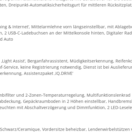
ten, Dreipunkt-Automatiksicherheitsgurt für mittleren Rücksitzpla
ming & Internet‘, Mittelarmlehne vorn längseinstellbar, mit Ablage
orn, 2 USB-C-Ladebuchsen an der Mittelkonsole hinten, Digitaler R
id Auto
g ‚Light Assist‘, Berganfahrassistent, Müdigkeitserkennung, Reifenk
-Service, keine Registrierung notwendig, Dienst ist bei Auslieferun
rkennung, Assistenzpaket ‚IQ.DRIVE‘
ombifilter und 2-Zonen-Temperaturregelung, Multifunktionslenkrad i
bdeckung, Gepäckraumboden in 2 Höhen einstellbar, Handbremsheb
euchten mit Abschaltverzögerung und Dimmfunktion, 2 LED-Lesele
Schwarz/Ceramique, Vordersitze beheizbar, Lendenwirbelstützen v