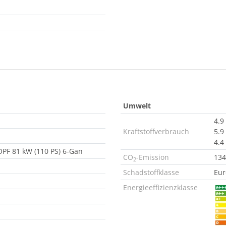
Umwelt
4.9
Kraftstoffverbrauch
5.9
4.4
 OPF 81 kW (110 PS) 6-Gan
CO
-Emission
134
2
Schadstoffklasse
Eur
Energieeffizienzklasse