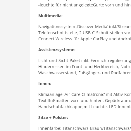
-leuchte für nicht angelegteGurte vorn und hin
Multimedia:
Navigationssystem ‚Discover Media‘ inkl.’Strea
Telefonschnittstelle, 2 USB-C-Schnittstellen v
Connect Wireless für Apple CarPlay und Andro
Assistenzsysteme:
Licht-und-Sicht-Paket inkl. Fernlichtregulierun
Hindernissen im Front- und Heckbereich, Notruf
Waschwasserstand, Fußgänger- und Radfahrere
Innen:
Klimaanlage ‚Air Care Climatronic‘ mit Aktiv-K
Textilfußmatten vorn und hinten, Gepäckrauma
Handschuhfachklappe,mit Leuchte, LED-Innenl
Sitze + Polster:
Innenfarbe: Titanschwarz-Braun/Titanschwarz/