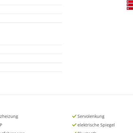
tzheizung
Servolenkung
P
elektrische Spiegel