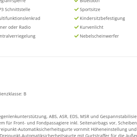
gfahrsperre
Bluetooth
3 Schnittstelle
Sportsitze
ltifunktionslenkrad
Kindersitzbefestigung
ner oder Radio
Kurvenlicht
ntralverriegelung
Nebelscheinwerfer
ienzklasse: B
genlenkunterstützung, ABS, ASR, EDS, MSR und Gespannstabilisier
em für Front- und Fondpassagiere inkl. Seitenairbags vor, Scheib
reipunkt-Automatiksicherheitsgurte vornmit Höheneinstellung und G
reipunkt-Automatiksicherheitsgurte mit Gurtstraffer für die äuße