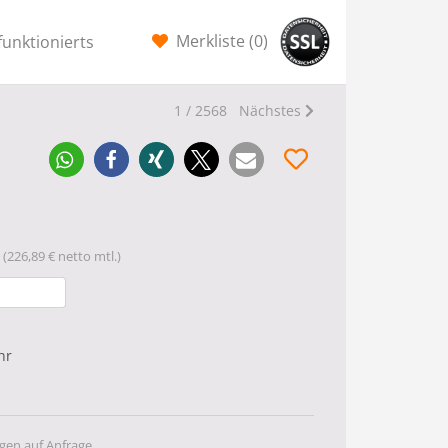
Merkliste (
0
)
funktionierts
1 / 2568
Nächstes
(226,89 € netto mtl.)
hr
gen auf Anfrage.