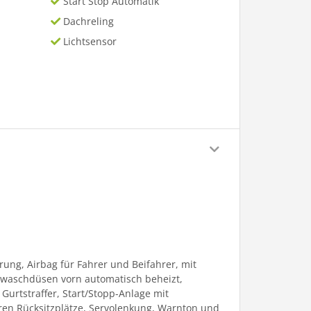
Start Stop Automatik
Dachreling
Lichtsensor
ung, Airbag für Fahrer und Beifahrer, mit
enwaschdüsen vorn automatisch beheizt,
urtstraffer, Start/Stopp-Anlage mit
ren Rücksitzplätze, Servolenkung, Warnton und