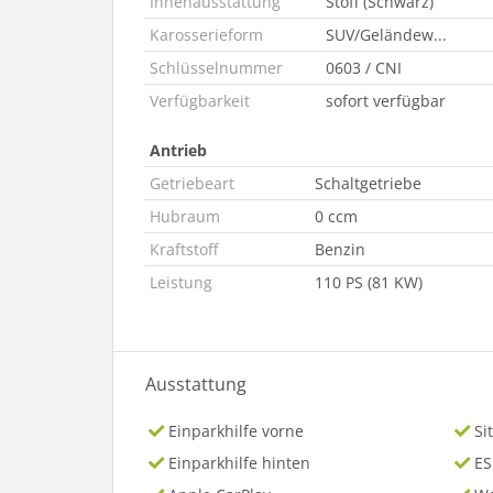
Innenausstattung
Stoff (Schwarz)
Karosserieform
SUV/Geländew...
Schlüsselnummer
0603 / CNI
Verfügbarkeit
sofort verfügbar
Antrieb
Getriebeart
Schaltgetriebe
Hubraum
0 ccm
Kraftstoff
Benzin
Leistung
110 PS (81 KW)
Ausstattung
Einparkhilfe vorne
Si
Einparkhilfe hinten
ES