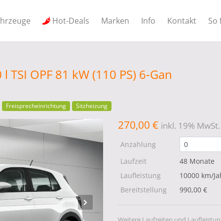
ahrzeuge
Hot-Deals
Marken
Info
Kontakt
So 
0 l TSI OPF 81 kW (110 PS) 6-Gan
Freisprecheinrichtung
Sitzheizung
270,00 €
inkl. 19% MwSt.
Anzahlung
Laufzeit
48 Monate
Laufleistung
10000 km/Ja
Bereitstellung
990,00 €
Weitere Laufzeiten und Laufleistun