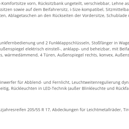
-Komfortsitze vorn, Rücksitzbank ungeteilt, verschiebbar, Lehne a
sitzen sowie auf dem Beifahrersitz, i-Size-kompatibel, Sitzmittel
 hinten, Ablagetaschen an den Rückseiten der Vordersitze, Schublade
unkfernbedienung und 2 Funkklappschlüsseln, Stoßfänger in Wagen
ßenspiegel elektrisch einstell-, anklapp- und beheizbar, mit Beif
glas, wärmedämmend, 4 Türen, Außenspiegel rechts, konvex, Außen
inwerfer für Abblend- und Fernlicht, Leuchtweitenregulierung d
dseitig, Rückleuchten in LED-Technik (außer Blinkleuchte und Rück
Ganzjahresreifen 205/55 R 17, Abdeckungen für Leichtmetallräder, Ti