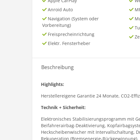
Apple CarPlay
We
Anroid Auto
MP
Navigation (System oder
Mu
Vorbereitung)
Tu
Freisprecheinrichtung
Ze
Elektr. Fensterheber
Beschreibung
Highlights:
Herstellereigene Garantie 24 Monate, CO2-Effiz
Technik + Sicherheit:
Elektronisches Stabilisierungsprogramm mit Ge
Beifahrerairbag-Deaktivierung, Kopfairbagsyst
Heckscheibenwischer mit Intervallschaltung, D
Rekuperation (Bremsenergie-Rückgewinnung), D