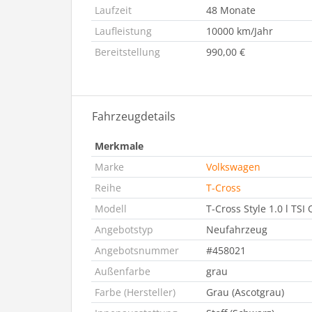
Laufzeit
48 Monate
Laufleistung
10000 km/Jahr
Bereitstellung
990,00 €
Fahrzeugdetails
Merkmale
Marke
Volkswagen
Reihe
T-Cross
Modell
T-Cross Style 1.0 l TSI
Angebotstyp
Neufahrzeug
Angebotsnummer
#458021
Außenfarbe
grau
Farbe (Hersteller)
Grau (Ascotgrau)