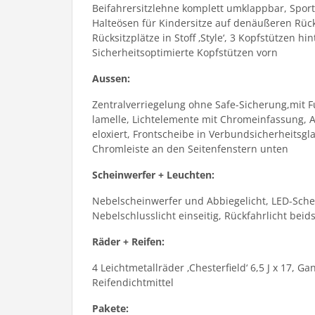
Beifahrersitzlehne komplett umklappbar, Sport
Halteösen für Kindersitze auf denäußeren Rück
Rücksitzplätze in Stoff ‚Style‘, 3 Kopfstützen
Sicherheitsoptimierte Kopfstützen vorn
Aussen:
Zentralverriegelung ohne Safe-Sicherung,mit F
lamelle, Lichtelemente mit Chromeinfassung, Au
eloxiert, Frontscheibe in Verbundsicherheits
Chromleiste an den Seitenfenstern unten
Scheinwerfer + Leuchten:
Nebelscheinwerfer und Abbiegelicht, LED-Sche
Nebelschlusslicht einseitig, Rückfahrlicht bei
Räder + Reifen:
4 Leichtmetallräder ‚Chesterfield‘ 6,5 J x 17, 
Reifendichtmittel
Pakete: