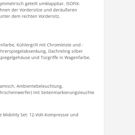
symmetrisch geteilt umklappbar, ISOFIX-
bahnen der Vordersitze und deräußeren
 unter dem rechten Vordersitz,
farbe, Kühlergrill mit Chromleiste und -
ahrerspiegelabsenkung, Dachreling silber
spiegelgehäuse und Türgriffe in Wagenfarbe,
ynamisch, Ambientebeleuchtung,
fahrscheinwerfer) mit Seitenmarkierungsleuchte
re Mobility Set: 12-Volt-Kompressor und