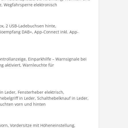
tz, Wegfahrsperre elektronisch
box, 2 USB-Ladebuchsen hinte,
adioempfang DAB+, App-Connect inkl. App-
ontrollanzeige, Einparkhilfe – Warnsignale bei
g aktiviert, Warnleuchte für
n Leder, Fensterheber elektrisch,
elgriff in Leder, Schalthebelknauf in Leder,
uchten vorn und hinten
orn, Vordersitze mit Höheneinstellung,