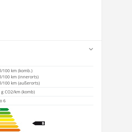
 l/100 km (komb.)
 l/100 km (innerorts)
 l/100 km (außerorts)
 g CO2/km (komb)
o 6