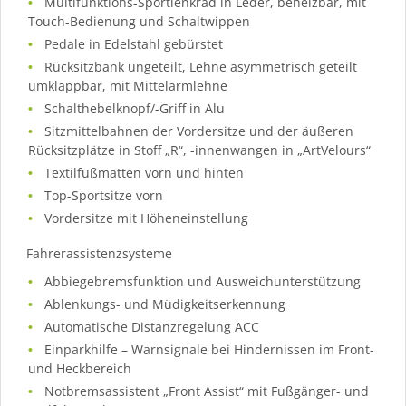
Multifunktions-Sportlenkrad in Leder, beheizbar, mit
Touch-Bedienung und Schaltwippen
Pedale in Edelstahl gebürstet
Rücksitzbank ungeteilt, Lehne asymmetrisch geteilt
umklappbar, mit Mittelarmlehne
Schalthebelknopf/-Griff in Alu
Sitzmittelbahnen der Vordersitze und der äußeren
Rücksitzplätze in Stoff „R“, -innenwangen in „ArtVelours“
Textilfußmatten vorn und hinten
Top-Sportsitze vorn
Vordersitze mit Höheneinstellung
Fahrerassistenzsysteme
Abbiegebremsfunktion und Ausweichunterstützung
Ablenkungs- und Müdigkeitserkennung
Automatische Distanzregelung ACC
Einparkhilfe – Warnsignale bei Hindernissen im Front-
und Heckbereich
Notbremsassistent „Front Assist“ mit Fußgänger- und