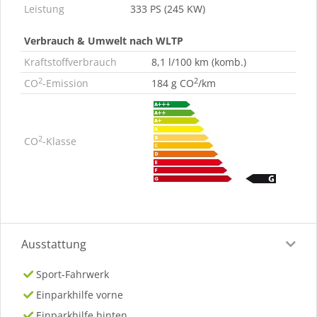
Leistung
333 PS (245 KW)
Verbrauch & Umwelt nach WLTP
Kraftstoffverbrauch
8,1 l/100 km (komb.)
2
2
CO
-Emission
184 g CO
/km
2
CO
-Klasse
Ausstattung
Sport-Fahrwerk
Einparkhilfe vorne
Einparkhilfe hinten