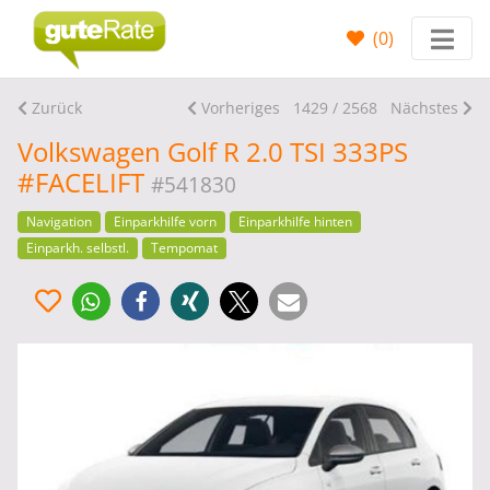
(
0
)
Zurück
Vorheriges
1429 / 2568
Nächstes
Volkswagen Golf R 2.0 TSI 333PS
#FACELIFT
#541830
Navigation
Einparkhilfe vorn
Einparkhilfe hinten
Einparkh. selbstl.
Tempomat