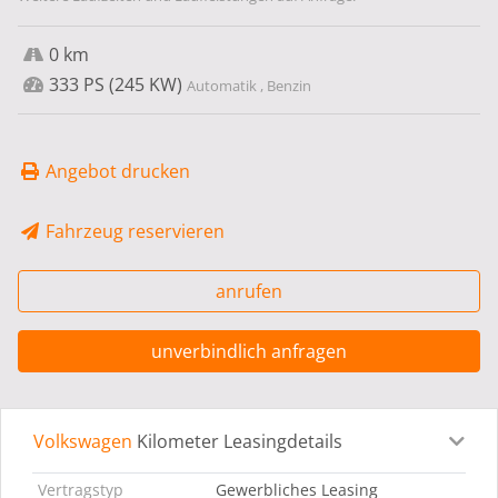
0 km
333 PS (245 KW)
Automatik , Benzin
Angebot drucken
Fahrzeug reservieren
anrufen
unverbindlich anfragen
Volkswagen
Kilometer Leasingdetails
Leasingdetails
Fahrzeugdetails
Ausstattung
Bes
Vertragstyp
Gewerbliches Leasing