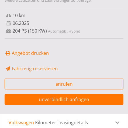
Weitere Laufzeiten und Laufleistungen auf Anfrage.
10 km
06.2025
204 PS (150 KW)
Automatik , Hybrid
Angebot drucken
Fahrzeug reservieren
anrufen
unverbindlich anfragen
Volkswagen
Kilometer Leasingdetails
Leasingdetails
Fahrzeugdetails
Ausstattung
Bes