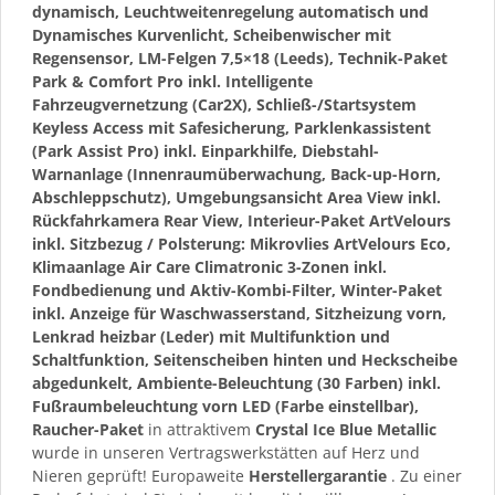
dynamisch, Leuchtweitenregelung automatisch und
Dynamisches Kurvenlicht, Scheibenwischer mit
Regensensor, LM-Felgen 7,5×18 (Leeds), Technik-Paket
Park & Comfort Pro inkl. Intelligente
Fahrzeugvernetzung (Car2X), Schließ-/Startsystem
Keyless Access mit Safesicherung, Parklenkassistent
(Park Assist Pro) inkl. Einparkhilfe, Diebstahl-
Warnanlage (Innenraumüberwachung, Back-up-Horn,
Abschleppschutz), Umgebungsansicht Area View inkl.
Rückfahrkamera Rear View, Interieur-Paket ArtVelours
inkl. Sitzbezug / Polsterung: Mikrovlies ArtVelours Eco,
Klimaanlage Air Care Climatronic 3-Zonen inkl.
Fondbedienung und Aktiv-Kombi-Filter, Winter-Paket
inkl. Anzeige für Waschwasserstand, Sitzheizung vorn,
Lenkrad heizbar (Leder) mit Multifunktion und
Schaltfunktion, Seitenscheiben hinten und Heckscheibe
abgedunkelt, Ambiente-Beleuchtung (30 Farben) inkl.
Fußraumbeleuchtung vorn LED (Farbe einstellbar),
Raucher-Paket
in attraktivem
Crystal Ice Blue Metallic
wurde in unseren Vertragswerkstätten auf Herz und
Nieren geprüft! Europaweite
Herstellergarantie
. Zu einer