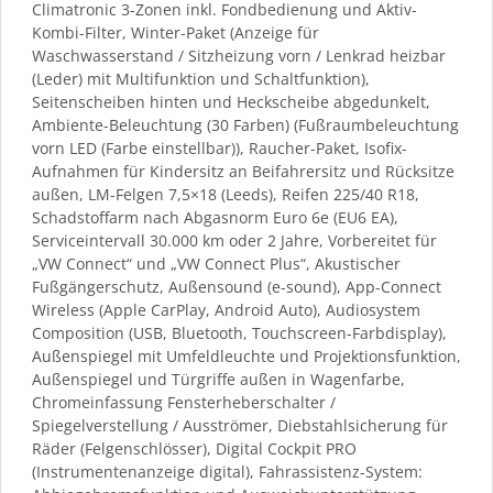
Climatronic 3-Zonen inkl. Fondbedienung und Aktiv-
Kombi-Filter, Winter-Paket (Anzeige für
Waschwasserstand / Sitzheizung vorn / Lenkrad heizbar
(Leder) mit Multifunktion und Schaltfunktion),
Seitenscheiben hinten und Heckscheibe abgedunkelt,
Ambiente-Beleuchtung (30 Farben) (Fußraumbeleuchtung
vorn LED (Farbe einstellbar)), Raucher-Paket, Isofix-
Aufnahmen für Kindersitz an Beifahrersitz und Rücksitze
außen, LM-Felgen 7,5×18 (Leeds), Reifen 225/40 R18,
Schadstoffarm nach Abgasnorm Euro 6e (EU6 EA),
Serviceintervall 30.000 km oder 2 Jahre, Vorbereitet für
„VW Connect“ und „VW Connect Plus“, Akustischer
Fußgängerschutz, Außensound (e-sound), App-Connect
Wireless (Apple CarPlay, Android Auto), Audiosystem
Composition (USB, Bluetooth, Touchscreen-Farbdisplay),
Außenspiegel mit Umfeldleuchte und Projektionsfunktion,
Außenspiegel und Türgriffe außen in Wagenfarbe,
Chromeinfassung Fensterheberschalter /
Spiegelverstellung / Ausströmer, Diebstahlsicherung für
Räder (Felgenschlösser), Digital Cockpit PRO
(Instrumentenanzeige digital), Fahrassistenz-System: