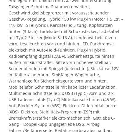
Abbiegebremsfunktion und Ausweichunterstützung,
Fußgänger-Schutzmaßnahmen erweitert,
Geschwindigkeitsbegrenzer mit vorausschauender
Geschw.-Regelung, Hybrid 150 kW Plug-in (Motor 1,5 Ltr. –
110 kW TSI eHybrid), Karosserie: 5-türig, Kopfstützen
hinten (3-fach), Ladekabel mit Schukostecker, Ladekabel
mit Typ 2-Stecker (Mode 3, 16 A), Lendenwirbelstützen
vorn, Leseleuchten vorn und hinten LED, Parkbremse
elektrisch mit Auto-Hold-Funktion, Plug-in Hybrid,
Radioempfang digital (DAB+), Sicherheitsgurte hinten
außen mit Gurtstraffer, Sitze vorn höhenverstellbar,
Sonnenblenden mit Spiegel (beleuchtet), Steckdose 12V
im Koffer-/Laderaum, Stoßfänger Wagenfarbe,
Warnanlage für Sicherheitsgurte vorn und hinten,
Mobiltelefon Schnittstelle mit kabelloser Ladefunktion,
Multimedia-Schnittstelle 2 x USB (Typ C) vorn und 2 x
USB-Ladeanschluß (Typ C) Mittelkonsole hinten (45 W),
Anti-Blockier-System (ABS), Elektron. Differentialsperre
(XDS), Elektron. Stabilitäts-Programm (ESP) mit
Bremskraftverstärker elektro-mechanisch, Getriebe 6-
Gang – Doppelkupplungsgetriebe DSG, Airbag
Fahrer-/Beifahrerseite, Beifahrerairbag abschaltbar,