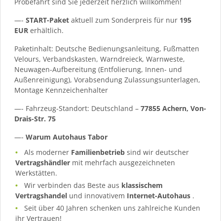
Probefahrt sind Sie jederzeit herzlich willkommen!
—-
START-Paket
aktuell zum Sonderpreis für nur
195
EUR
erhältlich.
Paketinhalt: Deutsche Bedienungsanleitung, Fußmatten
Velours, Verbandskasten, Warndreieck, Warnweste,
Neuwagen-Aufbereitung (Entfolierung, Innen- und
Außenreinigung), Vorabsendung Zulassungsunterlagen,
Montage Kennzeichenhalter
—- Fahrzeug-Standort: Deutschland –
77855 Achern, Von-
Drais-Str. 75
—-
Warum Autohaus Tabor
Als moderner
Familienbetrieb
sind wir deutscher
Vertragshändler
mit mehrfach ausgezeichneten
Werkstätten.
Wir verbinden das Beste aus
klassischem
Vertragshandel
und innovativem
Internet-Autohaus
.
Seit über 40 Jahren schenken uns zahlreiche Kunden
ihr Vertrauen!