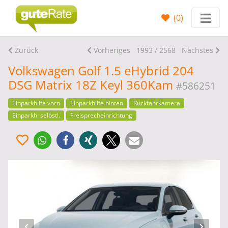
(
0
)
Zurück
Vorheriges
1993 / 2568
Nächstes
Volkswagen Golf 1.5 eHybrid 204
DSG Matrix 18Z Keyl 360Kam
#586251
Einparkhilfe vorn
Einparkhilfe hinten
Rückfahrkamera
Einparkh. selbstl.
Freisprecheinrichtung