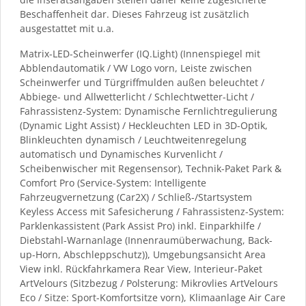
Beschaffenheit dar. Dieses Fahrzeug ist zusätzlich
ausgestattet mit u.a.
Matrix-LED-Scheinwerfer (IQ.Light) (Innenspiegel mit
Abblendautomatik / VW Logo vorn, Leiste zwischen
Scheinwerfer und Türgriffmulden außen beleuchtet /
Abbiege- und Allwetterlicht / Schlechtwetter-Licht /
Fahrassistenz-System: Dynamische Fernlichtregulierung
(Dynamic Light Assist) / Heckleuchten LED in 3D-Optik,
Blinkleuchten dynamisch / Leuchtweitenregelung
automatisch und Dynamisches Kurvenlicht /
Scheibenwischer mit Regensensor), Technik-Paket Park &
Comfort Pro (Service-System: Intelligente
Fahrzeugvernetzung (Car2X) / Schließ-/Startsystem
Keyless Access mit Safesicherung / Fahrassistenz-System:
Parklenkassistent (Park Assist Pro) inkl. Einparkhilfe /
Diebstahl-Warnanlage (Innenraumüberwachung, Back-
up-Horn, Abschleppschutz)), Umgebungsansicht Area
View inkl. Rückfahrkamera Rear View, Interieur-Paket
ArtVelours (Sitzbezug / Polsterung: Mikrovlies ArtVelours
Eco / Sitze: Sport-Komfortsitze vorn), Klimaanlage Air Care