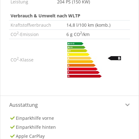
Leistung
204 PS (150 KW)
Verbrauch & Umwelt nach WLTP
Kraftstoffverbrauch
14,8 l/100 km (komb.)
2
2
CO
-Emission
6 g CO
/km
2
CO
-Klasse
Ausstattung
Einparkhilfe vorne
Einparkhilfe hinten
Apple CarPlay