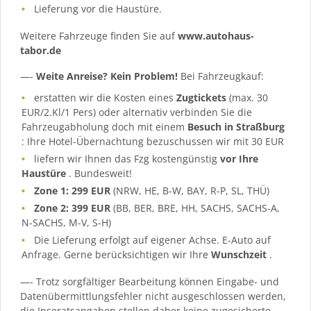
Lieferung vor die Haustüre.
Weitere Fahrzeuge finden Sie auf
www.autohaus-
tabor.de
—-
Weite Anreise? Kein Problem!
Bei Fahrzeugkauf:
erstatten wir die Kosten eines
Zugtickets
(max. 30
EUR/2.Kl/1 Pers) oder alternativ verbinden Sie die
Fahrzeugabholung doch mit einem
Besuch in Straßburg
: Ihre Hotel-Übernachtung bezuschussen wir mit 30 EUR
liefern wir Ihnen das Fzg kostengünstig
vor Ihre
Haustüre
. Bundesweit!
Zone 1: 299 EUR
(NRW, HE, B-W, BAY, R-P, SL, THÜ)
Zone 2: 399 EUR
(BB, BER, BRE, HH, SACHS, SACHS-A,
N-SACHS, M-V, S-H)
Die Lieferung erfolgt auf eigener Achse. E-Auto auf
Anfrage. Gerne berücksichtigen wir Ihre
Wunschzeit
.
—- Trotz sorgfältiger Bearbeitung können Eingabe- und
Datenübermittlungsfehler nicht ausgeschlossen werden,
die Inseratsangaben stellen daher keine zugesicherte