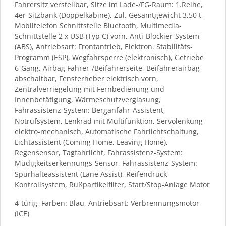
Fahrersitz verstellbar, Sitze im Lade-/FG-Raum: 1.Reihe,
4er-Sitzbank (Doppelkabine), Zul. Gesamtgewicht 3,50 t,
Mobiltelefon Schnittstelle Bluetooth, Multimedia-
Schnittstelle 2 x USB (Typ C) vorn, Anti-Blockier-System
(ABS), Antriebsart: Frontantrieb, Elektron. Stabilitäts-
Programm (ESP), Wegfahrsperre (elektronisch), Getriebe
6-Gang, Airbag Fahrer-/Beifahrerseite, Beifahrerairbag
abschaltbar, Fensterheber elektrisch vorn,
Zentralverriegelung mit Fernbedienung und
Innenbetätigung, Wärmeschutzverglasung,
Fahrassistenz-System: Berganfahr-Assistent,
Notrufsystem, Lenkrad mit Multifunktion, Servolenkung
elektro-mechanisch, Automatische Fahrlichtschaltung,
Lichtassistent (Coming Home, Leaving Home),
Regensensor, Tagfahrlicht, Fahrassistenz-System:
Müdigkeitserkennungs-Sensor, Fahrassistenz-System:
Spurhalteassistent (Lane Assist), Reifendruck-
Kontrollsystem, Rußpartikelfilter, Start/Stop-Anlage Motor
4-türig, Farben: Blau, Antriebsart: Verbrennungsmotor
(ICE)