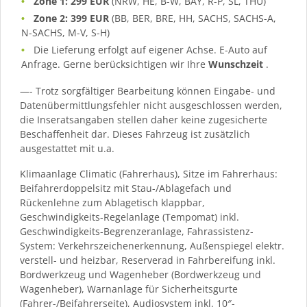
Zone 1: 299 EUR
(NRW, HE, B-W, BAY, R-P, SL, THÜ)
Zone 2: 399 EUR
(BB, BER, BRE, HH, SACHS, SACHS-A,
N-SACHS, M-V, S-H)
Die Lieferung erfolgt auf eigener Achse. E-Auto auf
Anfrage. Gerne berücksichtigen wir Ihre
Wunschzeit
.
—- Trotz sorgfältiger Bearbeitung können Eingabe- und
Datenübermittlungsfehler nicht ausgeschlossen werden,
die Inseratsangaben stellen daher keine zugesicherte
Beschaffenheit dar. Dieses Fahrzeug ist zusätzlich
ausgestattet mit u.a.
Klimaanlage Climatic (Fahrerhaus), Sitze im Fahrerhaus:
Beifahrerdoppelsitz mit Stau-/Ablagefach und
Rückenlehne zum Ablagetisch klappbar,
Geschwindigkeits-Regelanlage (Tempomat) inkl.
Geschwindigkeits-Begrenzeranlage, Fahrassistenz-
System: Verkehrszeichenerkennung, Außenspiegel elektr.
verstell- und heizbar, Reserverad in Fahrbereifung inkl.
Bordwerkzeug und Wagenheber (Bordwerkzeug und
Wagenheber), Warnanlage für Sicherheitsgurte
(Fahrer-/Beifahrerseite), Audiosystem inkl. 10″-