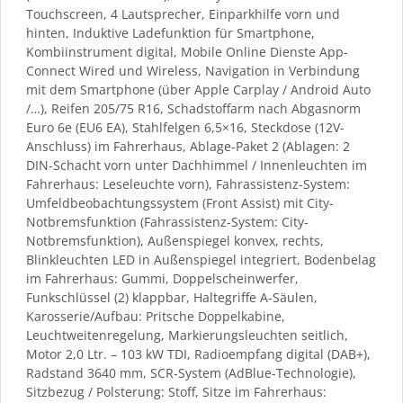
Touchscreen, 4 Lautsprecher, Einparkhilfe vorn und
hinten, Induktive Ladefunktion für Smartphone,
Kombiinstrument digital, Mobile Online Dienste App-
Connect Wired und Wireless, Navigation in Verbindung
mit dem Smartphone (über Apple Carplay / Android Auto
/…), Reifen 205/75 R16, Schadstoffarm nach Abgasnorm
Euro 6e (EU6 EA), Stahlfelgen 6,5×16, Steckdose (12V-
Anschluss) im Fahrerhaus, Ablage-Paket 2 (Ablagen: 2
DIN-Schacht vorn unter Dachhimmel / Innenleuchten im
Fahrerhaus: Leseleuchte vorn), Fahrassistenz-System:
Umfeldbeobachtungssystem (Front Assist) mit City-
Notbremsfunktion (Fahrassistenz-System: City-
Notbremsfunktion), Außenspiegel konvex, rechts,
Blinkleuchten LED in Außenspiegel integriert, Bodenbelag
im Fahrerhaus: Gummi, Doppelscheinwerfer,
Funkschlüssel (2) klappbar, Haltegriffe A-Säulen,
Karosserie/Aufbau: Pritsche Doppelkabine,
Leuchtweitenregelung, Markierungsleuchten seitlich,
Motor 2,0 Ltr. – 103 kW TDI, Radioempfang digital (DAB+),
Radstand 3640 mm, SCR-System (AdBlue-Technologie),
Sitzbezug / Polsterung: Stoff, Sitze im Fahrerhaus: