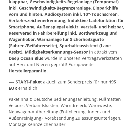
klappbar, Geschwindigkeits-Regelanlage (Tempomat)
inkl. Geschwindigkeits-Begrenzeranlage, Einparkhilfe
vorn und hinten, Audiosystem inkl. 10″-Touchscreen,
Verkehrszeichenerkennung, Induktive Ladefunktion für
Smartphone, Außenspiegel elektr. verstell- und heizbar,
Reserverad in Fahrbereifung inkl. Bordwerkzeug und
Wagenheber, Warnanlage für Sicherheitsgurte
(Fahrer-/Beifahrerseite), Spurhalteassistent (Lane
Assist), Müdigkeitserkennungs-Sensor
in attraktivem
Deep Ocean Blue
wurde in unseren Vertragswerkstätten
auf Herz und Nieren geprüft! Europaweite
Herstellergarantie
.
—-
START-Paket
aktuell zum Sonderpreis für nur
195
EUR
erhältlich.
Paketinhalt: Deutsche Bedienungsanleitung, Fußmatten
Velours, Verbandskasten, Warndreieck, Warnweste,
Neuwagen-Aufbereitung (Entfolierung, Innen- und
Außenreinigung), Vorabsendung Zulassungsunterlagen,
Montage Kennzeichenhalter