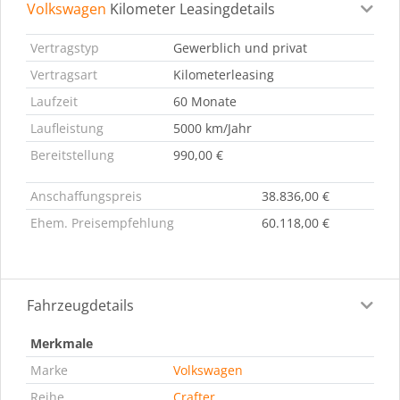
Volkswagen
Kilometer Leasingdetails
Leasingdetails
Fahrzeugdetails
Ausstattung
Bes
Vertragstyp
Gewerblich und privat
Vertragsart
Kilometerleasing
Laufzeit
60 Monate
Laufleistung
5000 km/Jahr
Bereitstellung
990,00 €
Anschaffungspreis
38.836,00 €
Ehem. Preisempfehlung
60.118,00 €
Fahrzeugdetails
Merkmale
Marke
Volkswagen
Reihe
Crafter