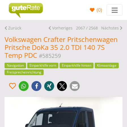
(
0
)
Zurück
Vorheriges
2067 / 2568
Nächstes
Volkswagen Crafter Pritschenwagen
Pritsche DoKa 35 2.0 TDI 140 7S
Temp PDC
#585259
Navigation
Einparkhilfe vorn
Einparkhilfe hinten
Klimaanlage
Freisprecheinrichtung