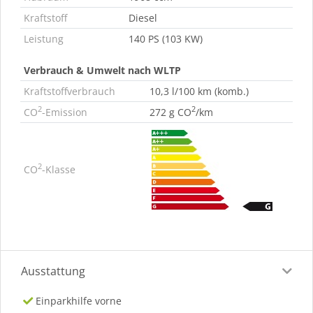
Kraftstoff
Diesel
Leistung
140 PS (103 KW)
Verbrauch & Umwelt nach WLTP
Kraftstoffverbrauch
10,3 l/100 km (komb.)
2
2
CO
-Emission
272 g CO
/km
2
CO
-Klasse
Ausstattung
Einparkhilfe vorne