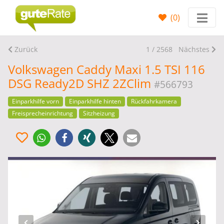
(
0
)
Zurück
1 / 2568
Nächstes
Volkswagen Caddy Maxi 1.5 TSI 116
DSG Ready2D SHZ 2ZClim
#566793
Einparkhilfe vorn
Einparkhilfe hinten
Rückfahrkamera
Freisprecheinrichtung
Sitzheizung