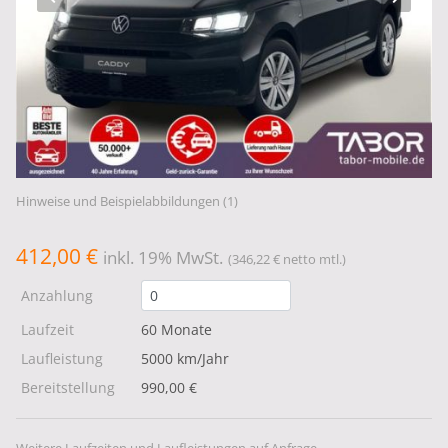
Hinweise und Beispielabbildungen (1)
412,00 €
inkl. 19% MwSt.
(346,22 € netto mtl.)
Anzahlung
Laufzeit
60 Monate
Laufleistung
5000 km/Jahr
Bereitstellung
990,00 €