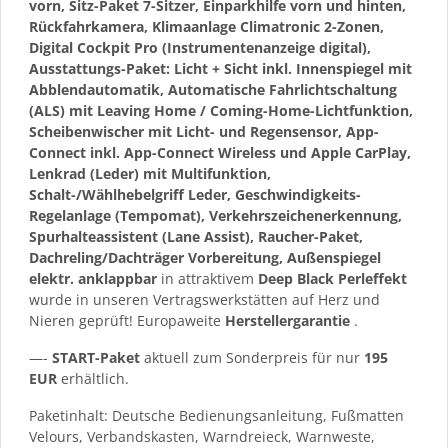
vorn, Sitz-Paket 7-Sitzer, Einparkhilfe vorn und hinten,
Rückfahrkamera, Klimaanlage Climatronic 2-Zonen,
Digital Cockpit Pro (Instrumentenanzeige digital),
Ausstattungs-Paket: Licht + Sicht inkl. Innenspiegel mit
Abblendautomatik, Automatische Fahrlichtschaltung
(ALS) mit Leaving Home / Coming-Home-Lichtfunktion,
Scheibenwischer mit Licht- und Regensensor, App-
Connect inkl. App-Connect Wireless und Apple CarPlay,
Lenkrad (Leder) mit Multifunktion,
Schalt-/Wählhebelgriff Leder, Geschwindigkeits-
Regelanlage (Tempomat), Verkehrszeichenerkennung,
Spurhalteassistent (Lane Assist), Raucher-Paket,
Dachreling/Dachträger Vorbereitung, Außenspiegel
elektr. anklappbar
in attraktivem
Deep Black Perleffekt
wurde in unseren Vertragswerkstätten auf Herz und
Nieren geprüft! Europaweite
Herstellergarantie
.
—-
START-Paket
aktuell zum Sonderpreis für nur
195
EUR
erhältlich.
Paketinhalt: Deutsche Bedienungsanleitung, Fußmatten
Velours, Verbandskasten, Warndreieck, Warnweste,