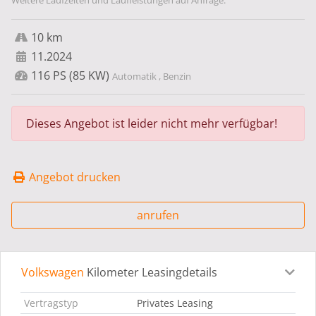
Weitere Laufzeiten und Laufleistungen auf Anfrage.
10 km
11.2024
116 PS (85 KW)
Automatik , Benzin
Dieses Angebot ist leider nicht mehr verfügbar!
Angebot drucken
anrufen
Volkswagen
Kilometer Leasingdetails
Leasingdetails
Fahrzeugdetails
Ausstattung
Bes
Vertragstyp
Privates Leasing