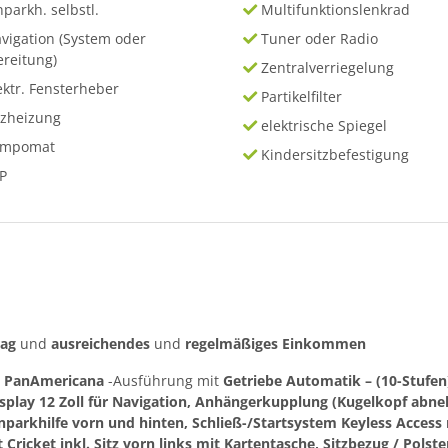
nparkh. selbstl.
Multifunktionslenkrad
vigation (System oder
Tuner oder Radio
ereitung)
Zentralverriegelung
ektr. Fensterheber
Partikelfilter
tzheizung
elektrische Spiegel
empomat
Kindersitzbefestigung
P
rag
und
ausreichendes
und
regelmäßiges
Einkommen
r
PanAmericana
-Ausführung mit
Getriebe Automatik – (10-Stufen)
splay 12 Zoll für Navigation, Anhängerkupplung (Kugelkopf abn
nparkhilfe vorn und hinten, Schließ-/Startsystem Keyless Access
Cricket inkl. Sitz vorn links mit Kartentasche, Sitzbezug / Polster