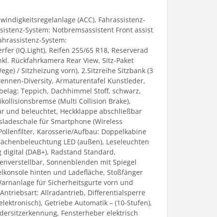
windigkeitsregelanlage (ACC), Fahrassistenz-
sistenz-System: Notbremsassistent Front assist
Fahrassistenz-System:
fer (IQ.Light), Reifen 255/65 R18, Reserverad
kl. Rückfahrkamera Rear View, Sitz-Paket
Wege) / Sitzheizung vorn), 2.Sitzreihe Sitzbank (3
tennen-Diversity, Armaturentafel Kunstleder,
belag: Teppich, Dachhimmel Stoff, schwarz,
kollisionsbremse (Multi Collision Brake),
bar und beleuchtet, Heckklappe abschließbar
onsladeschale für Smartphone (Wireless
Pollenfilter, Karosserie/Aufbau: Doppelkabine
eflächenbeleuchtung LED (außen), Leseleuchten
 digital (DAB+), Radstand Standard,
öhenverstellbar, Sonnenblenden mit Spiegel
elkonsole hinten und Ladefläche, Stoßfänger
 Warnanlage für Sicherheitsgurte vorn und
triebsart: Allradantrieb, Differentialsperre
lektronisch), Getriebe Automatik – (10-Stufen),
ndersitzerkennung, Fensterheber elektrisch