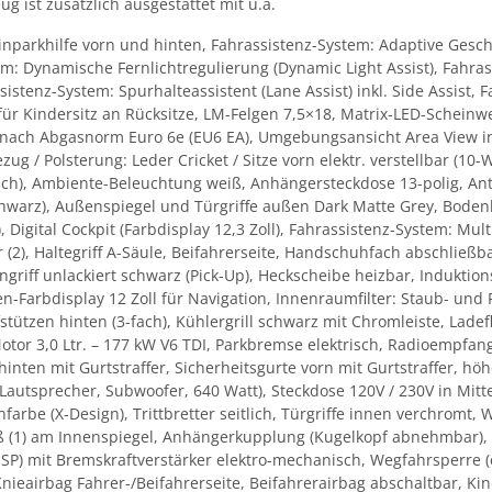
g ist zusätzlich ausgestattet mit u.a.
inparkhilfe vorn und hinten, Fahrassistenz-System: Adaptive Gesch
m: Dynamische Fernlichtregulierung (Dynamic Light Assist), Fahras
tenz-System: Spurhalteassistent (Lane Assist) inkl. Side Assist, 
r Kindersitz an Rücksitze, LM-Felgen 7,5×18, Matrix-LED-Scheinwer
m nach Abgasnorm Euro 6e (EU6 EA), Umgebungsansicht Area View in
ezug / Polsterung: Leder Cricket / Sitze vorn elektr. verstellbar (10-
-fach), Ambiente-Beleuchtung weiß, Anhängersteckdose 13-polig, An
schwarz), Außenspiegel und Türgriffe außen Dark Matte Grey, Boden
Digital Cockpit (Farbdisplay 12,3 Zoll), Fahrassistenz-System: Multi
(2), Haltegriff A-Säule, Beifahrerseite, Handschuhfach abschließ
ngriff unlackiert schwarz (Pick-Up), Heckscheibe heizbar, Indukti
-Farbdisplay 12 Zoll für Navigation, Innenraumfilter: Staub- und 
stützen hinten (3-fach), Kühlergrill schwarz mit Chromleiste, Lad
otor 3,0 Ltr. – 177 kW V6 TDI, Parkbremse elektrisch, Radioempfang
 hinten mit Gurtstraffer, Sicherheitsgurte vorn mit Gurtstraffer, h
autsprecher, Subwoofer, 640 Watt), Steckdose 120V / 230V in Mitt
arbe (X-Design), Trittbretter seitlich, Türgriffe innen verchromt,
 (1) am Innenspiegel, Anhängerkupplung (Kugelkopf abnehmbar), An
ESP) mit Bremskraftverstärker elektro-mechanisch, Wegfahrsperre (e
nieairbag Fahrer-/Beifahrerseite, Beifahrerairbag abschaltbar, Ki