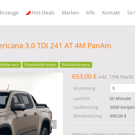
ahrzeuge
Hot-Deals
Marken
Info
Kontakt
So 
ricana 3.0 TDI 241 AT 4M PanAm
rkhilfe vorn
Einparkhilfe hinten
Rückfahrkamera
653,00 €
inkl. 19% MwSt.
Anzahlung
Laufzeit
60 Monate
Laufleistung
5000 km/Jah
Bereitstellung
990,00 €
Weitere Laufzeiten und Laufleistun