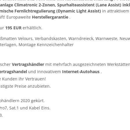
anlage Climatronic 2-Zonen, Spurhalteassistent (Lane Assist) inkl
sche Fernlichtregulierung (Dynamic Light Assist)
in attraktive
üft! Europaweite
Herstellergarantie
.
nur
195 EUR
erhältlich.
ußmatten Velours, Verbandskasten, Warndreieck, Warnweste, Neuw
terlagen, Montage Kennzeichenhalter
tscher
Vertragshändler
mit mehrfach ausgezeichneten Werkstätten
ertragshandel
und innovativem
Internet-Autohaus
.
e Kunden ihr Vertrauen!
nstigste Preise anzubieten.
ohändlern 2020 gekürt.
o7, Sat.1 und Kabel Eins.
3.