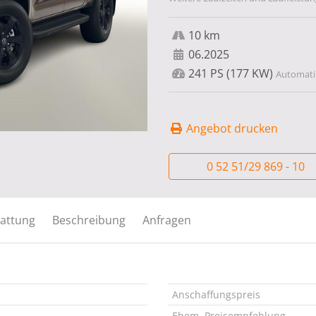
10 km
06.2025
241 PS (177 KW)
Automatik
Angebot drucken
0 52 51/29 869 - 10
attung
Beschreibung
Anfragen
Anschaffungspreis
Ehem. Preisempfehlung