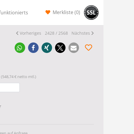
Merkliste (
0
)
funktionierts
Vorheriges
2428 / 2568
Nächstes
(548,74 € netto mtl.)
r
gen auf Anfrage.