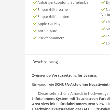
Anhängerkupplung abnehmbar
Ei
Einparkhilfe vorne
Na
Vorb
Einparkhilfe hinten
El
Apple CarPlay
Si
Anroid Auto
T
Rückfahrkamera
ES
Beschreibung
Zwingende Voraussetzung für Leasing:
Einwandfreie
SCHUFA-Akte ohne Negativeint
—- Dieser sehr schöne Amarok in hochwertige
Infotainment-System mit Touchscreen-Farbdi
Area View inkl. Rückfahrkamera Rear View, Ei
Geschwindigkeitsregelanlage (ACC), Sitz-Paket 