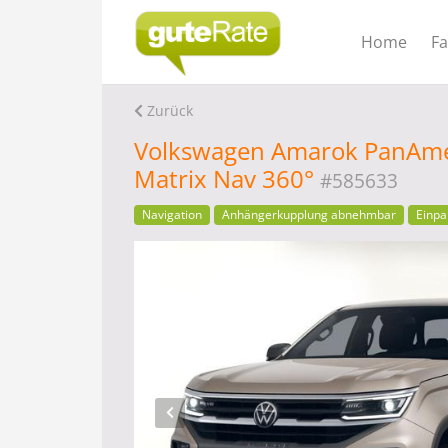
Home
F
Zurück
Volkswagen Amarok PanAme
Matrix Nav 360°
#585633
Navigation
Anhängerkupplung abnehmbar
Einpa