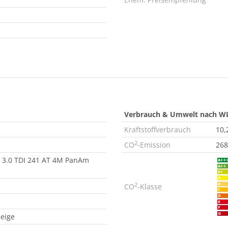
Verbrauch & Umwelt nach W
Kraftstoffverbrauch
10,
2
CO
-Emission
268
3.0 TDI 241 AT 4M PanAm
2
CO
-Klasse
Beige