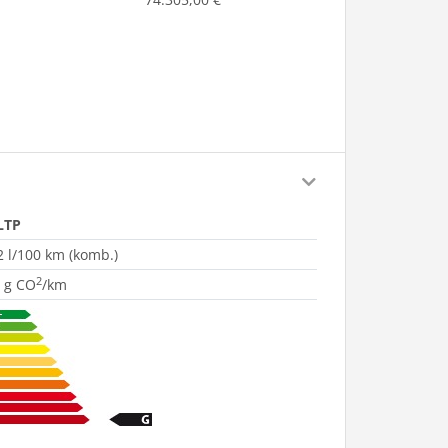
LTP
2 l/100 km (komb.)
2
 g CO
/km