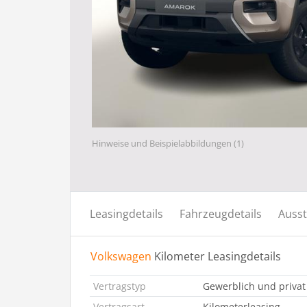
Hinweise und Beispielabbildungen (1)
Leasingdetails
Fahrzeugdetails
Ausst
Volkswagen
Kilometer Leasingdetails
Vertragstyp
Gewerblich und privat
Vertragsart
Kilometerleasing