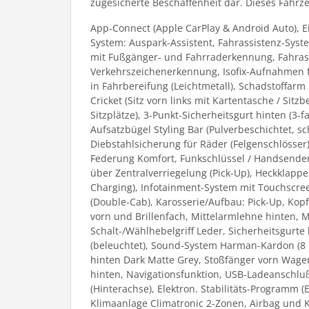
zugesicherte Beschaffenheit dar. Dieses Fahrzeu
App-Connect (Apple CarPlay & Android Auto), E
System: Auspark-Assistent, Fahrassistenz-Syste
mit Fußgänger- und Fahrraderkennung, Fahrassis
Verkehrszeichenerkennung, Isofix-Aufnahmen fü
in Fahrbereifung (Leichtmetall), Schadstoffar
Cricket (Sitz vorn links mit Kartentasche / Sitzb
Sitzplätze), 3-Punkt-Sicherheitsgurt hinten (3
Aufsatzbügel Styling Bar (Pulverbeschichtet, 
Diebstahlsicherung für Räder (Felgenschlösser), 
Federung Komfort, Funkschlüssel / Handsender 
über Zentralverriegelung (Pick-Up), Heckklappe
Charging), Infotainment-System mit Touchscreen
(Double-Cab), Karosserie/Aufbau: Pick-Up, Kopf
vorn und Brillenfach, Mittelarmlehne hinten, M
Schalt-/Wählhebelgriff Leder, Sicherheitsgurte
(beleuchtet), Sound-System Harman-Kardon (8 L
hinten Dark Matte Grey, Stoßfänger vorn Wagenf
hinten, Navigationsfunktion, USB-Ladeanschluß
(Hinterachse), Elektron. Stabilitäts-Programm (
Klimaanlage Climatronic 2-Zonen, Airbag und K