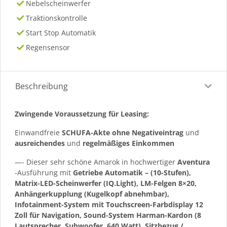
Nebelscheinwerfer
Traktionskontrolle
Start Stop Automatik
Regensensor
Beschreibung
Zwingende Voraussetzung für Leasing:
Einwandfreie
SCHUFA-Akte ohne Negativeintrag
und
ausreichendes
und
regelmäßiges
Einkommen
—- Dieser sehr schöne Amarok in hochwertiger
Aventura
-Ausführung mit
Getriebe Automatik – (10-Stufen),
Matrix-LED-Scheinwerfer (IQ.Light), LM-Felgen 8×20,
Anhängerkupplung (Kugelkopf abnehmbar),
Infotainment-System mit Touchscreen-Farbdisplay 12
Zoll für Navigation, Sound-System Harman-Kardon (8
Lautsprecher, Subwoofer, 640 Watt), Sitzbezug /