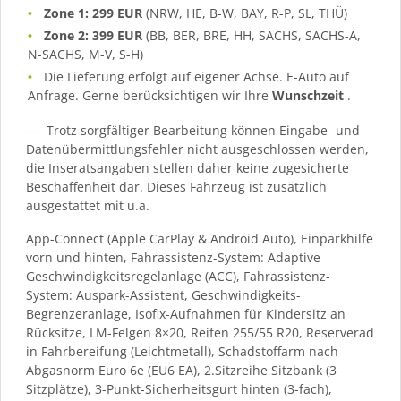
Zone 1: 299 EUR
(NRW, HE, B-W, BAY, R-P, SL, THÜ)
Zone 2: 399 EUR
(BB, BER, BRE, HH, SACHS, SACHS-A,
N-SACHS, M-V, S-H)
Die Lieferung erfolgt auf eigener Achse. E-Auto auf
Anfrage. Gerne berücksichtigen wir Ihre
Wunschzeit
.
—- Trotz sorgfältiger Bearbeitung können Eingabe- und
Datenübermittlungsfehler nicht ausgeschlossen werden,
die Inseratsangaben stellen daher keine zugesicherte
Beschaffenheit dar. Dieses Fahrzeug ist zusätzlich
ausgestattet mit u.a.
App-Connect (Apple CarPlay & Android Auto), Einparkhilfe
vorn und hinten, Fahrassistenz-System: Adaptive
Geschwindigkeitsregelanlage (ACC), Fahrassistenz-
System: Auspark-Assistent, Geschwindigkeits-
Begrenzeranlage, Isofix-Aufnahmen für Kindersitz an
Rücksitze, LM-Felgen 8×20, Reifen 255/55 R20, Reserverad
in Fahrbereifung (Leichtmetall), Schadstoffarm nach
Abgasnorm Euro 6e (EU6 EA), 2.Sitzreihe Sitzbank (3
Sitzplätze), 3-Punkt-Sicherheitsgurt hinten (3-fach),