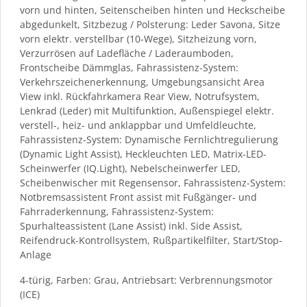
vorn und hinten, Seitenscheiben hinten und Heckscheibe
abgedunkelt, Sitzbezug / Polsterung: Leder Savona, Sitze
vorn elektr. verstellbar (10-Wege), Sitzheizung vorn,
Verzurrösen auf Ladefläche / Laderaumboden,
Frontscheibe Dämmglas, Fahrassistenz-System:
Verkehrszeichenerkennung, Umgebungsansicht Area
View inkl. Rückfahrkamera Rear View, Notrufsystem,
Lenkrad (Leder) mit Multifunktion, Außenspiegel elektr.
verstell-, heiz- und anklappbar und Umfeldleuchte,
Fahrassistenz-System: Dynamische Fernlichtregulierung
(Dynamic Light Assist), Heckleuchten LED, Matrix-LED-
Scheinwerfer (IQ.Light), Nebelscheinwerfer LED,
Scheibenwischer mit Regensensor, Fahrassistenz-System:
Notbremsassistent Front assist mit Fußgänger- und
Fahrraderkennung, Fahrassistenz-System:
Spurhalteassistent (Lane Assist) inkl. Side Assist,
Reifendruck-Kontrollsystem, Rußpartikelfilter, Start/Stop-
Anlage
4-türig, Farben: Grau, Antriebsart: Verbrennungsmotor
(ICE)