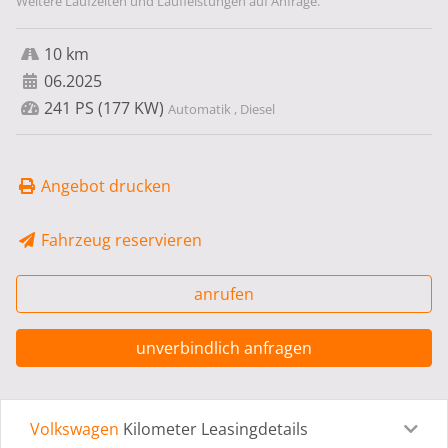
Weitere Laufzeiten und Laufleistungen auf Anfrage.
10 km
06.2025
241 PS (177 KW)
Automatik , Diesel
Angebot drucken
Fahrzeug reservieren
anrufen
unverbindlich anfragen
Volkswagen
Kilometer Leasingdetails
Leasingdetails
Fahrzeugdetails
Ausstattung
Bes