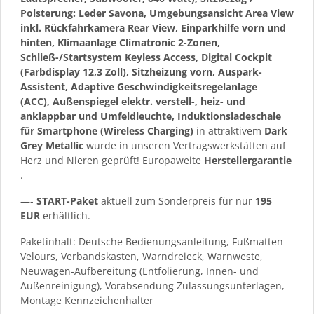
Polsterung: Leder Savona, Umgebungsansicht Area View
inkl. Rückfahrkamera Rear View, Einparkhilfe vorn und
hinten, Klimaanlage Climatronic 2-Zonen,
Schließ-/Startsystem Keyless Access, Digital Cockpit
(Farbdisplay 12,3 Zoll), Sitzheizung vorn, Auspark-
Assistent, Adaptive Geschwindigkeitsregelanlage
(ACC), Außenspiegel elektr. verstell-, heiz- und
anklappbar und Umfeldleuchte, Induktionsladeschale
für Smartphone (Wireless Charging)
in attraktivem
Dark
Grey Metallic
wurde in unseren Vertragswerkstätten auf
Herz und Nieren geprüft! Europaweite
Herstellergarantie
.
—-
START-Paket
aktuell zum Sonderpreis für nur
195
EUR
erhältlich.
Paketinhalt: Deutsche Bedienungsanleitung, Fußmatten
Velours, Verbandskasten, Warndreieck, Warnweste,
Neuwagen-Aufbereitung (Entfolierung, Innen- und
Außenreinigung), Vorabsendung Zulassungsunterlagen,
Montage Kennzeichenhalter