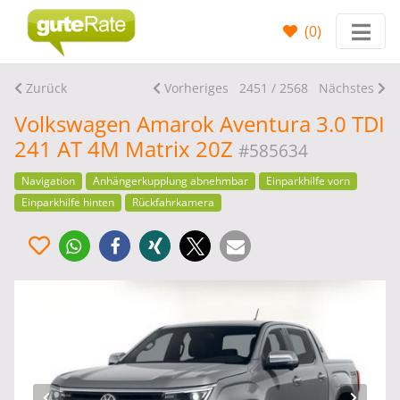
(
0
)
Zurück
Vorheriges
2451 / 2568
Nächstes
Volkswagen Amarok Aventura 3.0 TDI
241 AT 4M Matrix 20Z
#585634
Navigation
Anhängerkupplung abnehmbar
Einparkhilfe vorn
Einparkhilfe hinten
Rückfahrkamera