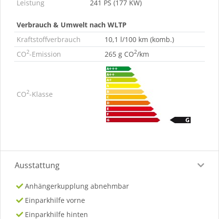
Leistung
241 PS (177 KW)
Verbrauch & Umwelt nach WLTP
Kraftstoffverbrauch
10,1 l/100 km (komb.)
2
2
CO
-Emission
265 g CO
/km
2
CO
-Klasse
Ausstattung
Anhängerkupplung abnehmbar
Einparkhilfe vorne
Einparkhilfe hinten