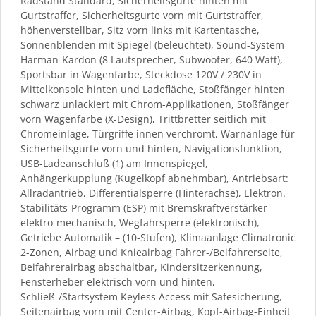
Radstand Standard, Sicherheitsgurte hinten mit
Gurtstraffer, Sicherheitsgurte vorn mit Gurtstraffer,
höhenverstellbar, Sitz vorn links mit Kartentasche,
Sonnenblenden mit Spiegel (beleuchtet), Sound-System
Harman-Kardon (8 Lautsprecher, Subwoofer, 640 Watt),
Sportsbar in Wagenfarbe, Steckdose 120V / 230V in
Mittelkonsole hinten und Ladefläche, Stoßfänger hinten
schwarz unlackiert mit Chrom-Applikationen, Stoßfänger
vorn Wagenfarbe (X-Design), Trittbretter seitlich mit
Chromeinlage, Türgriffe innen verchromt, Warnanlage für
Sicherheitsgurte vorn und hinten, Navigationsfunktion,
USB-Ladeanschluß (1) am Innenspiegel,
Anhängerkupplung (Kugelkopf abnehmbar), Antriebsart:
Allradantrieb, Differentialsperre (Hinterachse), Elektron.
Stabilitäts-Programm (ESP) mit Bremskraftverstärker
elektro-mechanisch, Wegfahrsperre (elektronisch),
Getriebe Automatik – (10-Stufen), Klimaanlage Climatronic
2-Zonen, Airbag und Knieairbag Fahrer-/Beifahrerseite,
Beifahrerairbag abschaltbar, Kindersitzerkennung,
Fensterheber elektrisch vorn und hinten,
Schließ-/Startsystem Keyless Access mit Safesicherung,
Seitenairbag vorn mit Center-Airbag, Kopf-Airbag-Einheit