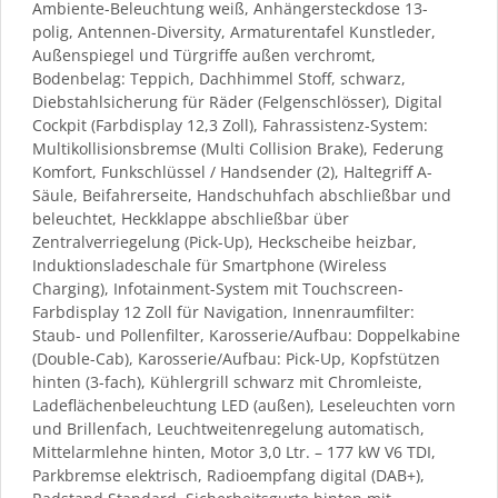
Ambiente-Beleuchtung weiß, Anhängersteckdose 13-
polig, Antennen-Diversity, Armaturentafel Kunstleder,
Außenspiegel und Türgriffe außen verchromt,
Bodenbelag: Teppich, Dachhimmel Stoff, schwarz,
Diebstahlsicherung für Räder (Felgenschlösser), Digital
Cockpit (Farbdisplay 12,3 Zoll), Fahrassistenz-System:
Multikollisionsbremse (Multi Collision Brake), Federung
Komfort, Funkschlüssel / Handsender (2), Haltegriff A-
Säule, Beifahrerseite, Handschuhfach abschließbar und
beleuchtet, Heckklappe abschließbar über
Zentralverriegelung (Pick-Up), Heckscheibe heizbar,
Induktionsladeschale für Smartphone (Wireless
Charging), Infotainment-System mit Touchscreen-
Farbdisplay 12 Zoll für Navigation, Innenraumfilter:
Staub- und Pollenfilter, Karosserie/Aufbau: Doppelkabine
(Double-Cab), Karosserie/Aufbau: Pick-Up, Kopfstützen
hinten (3-fach), Kühlergrill schwarz mit Chromleiste,
Ladeflächenbeleuchtung LED (außen), Leseleuchten vorn
und Brillenfach, Leuchtweitenregelung automatisch,
Mittelarmlehne hinten, Motor 3,0 Ltr. – 177 kW V6 TDI,
Parkbremse elektrisch, Radioempfang digital (DAB+),