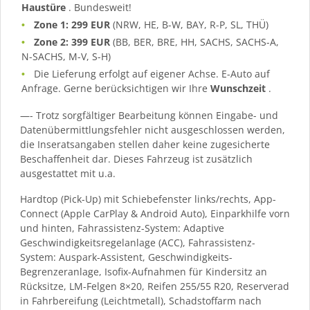
Haustüre
. Bundesweit!
Zone 1: 299 EUR
(NRW, HE, B-W, BAY, R-P, SL, THÜ)
Zone 2: 399 EUR
(BB, BER, BRE, HH, SACHS, SACHS-A,
N-SACHS, M-V, S-H)
Die Lieferung erfolgt auf eigener Achse. E-Auto auf
Anfrage. Gerne berücksichtigen wir Ihre
Wunschzeit
.
—- Trotz sorgfältiger Bearbeitung können Eingabe- und
Datenübermittlungsfehler nicht ausgeschlossen werden,
die Inseratsangaben stellen daher keine zugesicherte
Beschaffenheit dar. Dieses Fahrzeug ist zusätzlich
ausgestattet mit u.a.
Hardtop (Pick-Up) mit Schiebefenster links/rechts, App-
Connect (Apple CarPlay & Android Auto), Einparkhilfe vorn
und hinten, Fahrassistenz-System: Adaptive
Geschwindigkeitsregelanlage (ACC), Fahrassistenz-
System: Auspark-Assistent, Geschwindigkeits-
Begrenzeranlage, Isofix-Aufnahmen für Kindersitz an
Rücksitze, LM-Felgen 8×20, Reifen 255/55 R20, Reserverad
in Fahrbereifung (Leichtmetall), Schadstoffarm nach