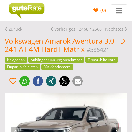
(
0
)
Zurück
Vorheriges
2468 / 2568
Nächstes
Volkswagen Amarok Aventura 3.0 TDI
241 AT 4M HardT Matrix
#585421
Navigation
Anhängerkupplung abnehmbar
Einparkhilfe vorn
Einparkhilfe hinten
Rückfahrkamera