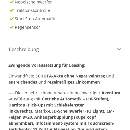
Nebelscheinwerfer
Traktionskontrolle
Start Stop Automatik
Regensensor
Beschreibung
Zwingende Voraussetzung für Leasing:
Einwandfreie
SCHUFA-Akte ohne Negativeintrag
und
ausreichendes
und
regelmäßiges
Einkommen
—- Dieser sehr schöne Amarok in hochwertiger
Aventura
-Ausführung mit
Getriebe Automatik – (10-Stufen),
Hardtop (Pick-Up) mit Schiebefenster
links/rechts, Matrix-LED-Scheinwerfer (IQ.Light), LM-
Felgen 8×20, Anhängerkupplung (Kugelkopf
abnehmbar), Infotainment-System mit Touchscreen-
Farbdisplay 12 Zoll für Navigation, Sound-System