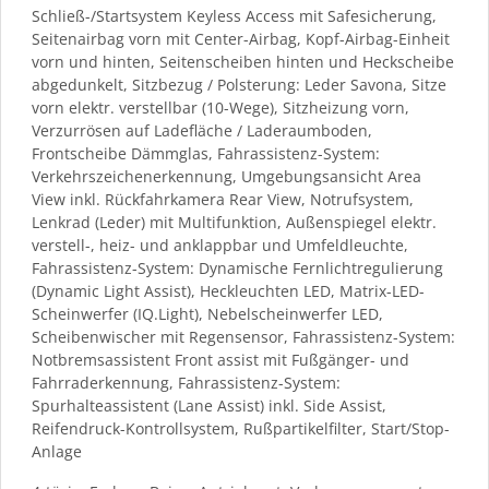
Schließ-/Startsystem Keyless Access mit Safesicherung,
Seitenairbag vorn mit Center-Airbag, Kopf-Airbag-Einheit
vorn und hinten, Seitenscheiben hinten und Heckscheibe
abgedunkelt, Sitzbezug / Polsterung: Leder Savona, Sitze
vorn elektr. verstellbar (10-Wege), Sitzheizung vorn,
Verzurrösen auf Ladefläche / Laderaumboden,
Frontscheibe Dämmglas, Fahrassistenz-System:
Verkehrszeichenerkennung, Umgebungsansicht Area
View inkl. Rückfahrkamera Rear View, Notrufsystem,
Lenkrad (Leder) mit Multifunktion, Außenspiegel elektr.
verstell-, heiz- und anklappbar und Umfeldleuchte,
Fahrassistenz-System: Dynamische Fernlichtregulierung
(Dynamic Light Assist), Heckleuchten LED, Matrix-LED-
Scheinwerfer (IQ.Light), Nebelscheinwerfer LED,
Scheibenwischer mit Regensensor, Fahrassistenz-System:
Notbremsassistent Front assist mit Fußgänger- und
Fahrraderkennung, Fahrassistenz-System:
Spurhalteassistent (Lane Assist) inkl. Side Assist,
Reifendruck-Kontrollsystem, Rußpartikelfilter, Start/Stop-
Anlage