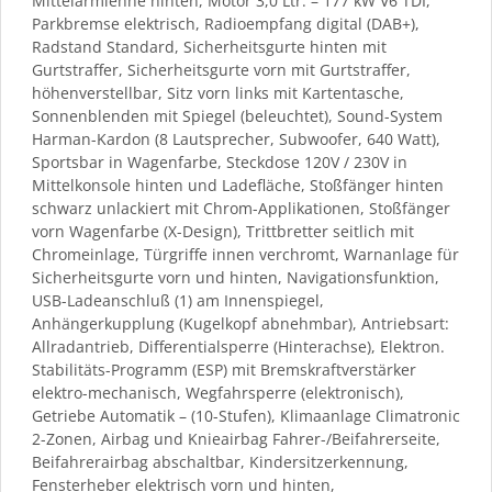
Mittelarmlehne hinten, Motor 3,0 Ltr. – 177 kW V6 TDI,
Parkbremse elektrisch, Radioempfang digital (DAB+),
Radstand Standard, Sicherheitsgurte hinten mit
Gurtstraffer, Sicherheitsgurte vorn mit Gurtstraffer,
höhenverstellbar, Sitz vorn links mit Kartentasche,
Sonnenblenden mit Spiegel (beleuchtet), Sound-System
Harman-Kardon (8 Lautsprecher, Subwoofer, 640 Watt),
Sportsbar in Wagenfarbe, Steckdose 120V / 230V in
Mittelkonsole hinten und Ladefläche, Stoßfänger hinten
schwarz unlackiert mit Chrom-Applikationen, Stoßfänger
vorn Wagenfarbe (X-Design), Trittbretter seitlich mit
Chromeinlage, Türgriffe innen verchromt, Warnanlage für
Sicherheitsgurte vorn und hinten, Navigationsfunktion,
USB-Ladeanschluß (1) am Innenspiegel,
Anhängerkupplung (Kugelkopf abnehmbar), Antriebsart:
Allradantrieb, Differentialsperre (Hinterachse), Elektron.
Stabilitäts-Programm (ESP) mit Bremskraftverstärker
elektro-mechanisch, Wegfahrsperre (elektronisch),
Getriebe Automatik – (10-Stufen), Klimaanlage Climatronic
2-Zonen, Airbag und Knieairbag Fahrer-/Beifahrerseite,
Beifahrerairbag abschaltbar, Kindersitzerkennung,
Fensterheber elektrisch vorn und hinten,