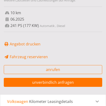
Weitere Laufzeiten und Laufleistungen auf Anfrage.
10 km
06.2025
241 PS (177 KW)
Automatik , Diesel
Angebot drucken
Fahrzeug reservieren
anrufen
unverbindlich anfragen
Volkswagen
Kilometer Leasingdetails
Leasingdetails
Fahrzeugdetails
Ausstattung
Bes