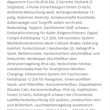
Abgasnorm Euro 6e (EU6 EA), 2.Sitzreihe Sitzbank (3
Sitzplätze), 3-Punkt-Sicherheitsgurt hinten (3-fach),
Ambiente-Beleuchtung weiß, Anhängersteckdose 13-
polig, Antennen-Diversity, Armaturentafel Kunstleder,
Außenspiegel und Türgriffe außen verchromt,
Bodenbelag: Teppich, Dachhimmel Stoff, schwarz,
Diebstahlsicherung für Räder (Felgenschlösser), Digital
Cockpit (Farbdisplay 12,3 Zoll), Fahrassistenz-System:
Multikollisionsbremse (Multi Collision Brake), Federung
Komfort, Funkschlüssel / Handsender (2), Haltegriff A-
Säule, Beifahrerseite, Handschuhfach abschließbar und
beleuchtet, Heckklappe abschließbar über
Zentralverriegelung (Pick-Up), Heckscheibe heizbar,
Induktionsladeschale für Smartphone (Wireless
Charging), Infotainment-System mit Touchscreen-
Farbdisplay 12 Zoll für Navigation, Innenraumfilter:
Staub- und Pollenfilter, Karosserie/Aufbau: Doppelkabine
(Double-Cab), Karosserie/Aufbau: Pick-Up, Kopfstützen
hinten (3-fach), Kühlergrill schwarz mit Chromleiste,
Ladeflächenbeleuchtung LED (außen), Leseleuchten vorn
und Brillenfach, Leuchtweitenregelung automatisch,