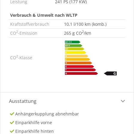
Leistung
241 PS (177 KW)
Verbrauch & Umwelt nach WLTP
Kraftstoffverbrauch
10,1 l/100 km (komb.)
2
2
CO
-Emission
265 g CO
/km
2
CO
-Klasse
Ausstattung
Anhängerkupplung abnehmbar
Einparkhilfe vorne
Einparkhilfe hinten