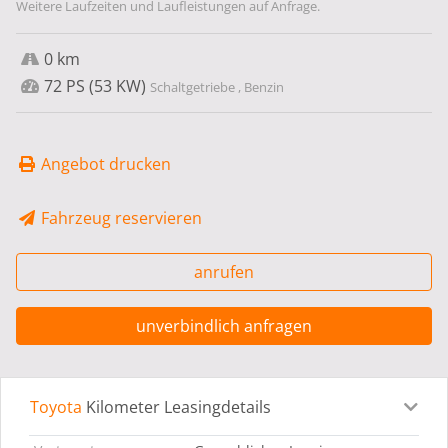
Weitere Laufzeiten und Laufleistungen auf Anfrage.
0 km
72 PS (53 KW)
Schaltgetriebe , Benzin
Angebot drucken
Fahrzeug reservieren
anrufen
unverbindlich anfragen
Toyota
Kilometer Leasingdetails
Leasingdetails
Fahrzeugdetails
Ausstattung
Bes