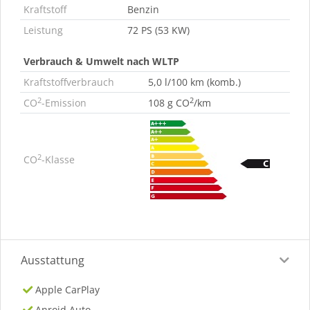
Kraftstoff
Benzin
Leistung
72 PS (53 KW)
Verbrauch & Umwelt nach WLTP
Kraftstoffverbrauch
5,0 l/100 km (komb.)
2
2
CO
-Emission
108 g CO
/km
2
CO
-Klasse
Ausstattung
Apple CarPlay
Anroid Auto