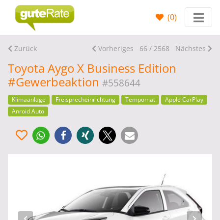
(
0
)
Zurück
Vorheriges
66 / 2568
Nächstes
Toyota Aygo X Business Edition
#Gewerbeaktion
#558644
Klimaanlage
Freisprecheinrichtung
Tempomat
Apple CarPlay
Anroid Auto