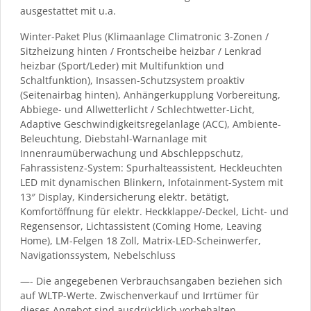
ausgestattet mit u.a.
Winter-Paket Plus (Klimaanlage Climatronic 3-Zonen /
Sitzheizung hinten / Frontscheibe heizbar / Lenkrad
heizbar (Sport/Leder) mit Multifunktion und
Schaltfunktion), Insassen-Schutzsystem proaktiv
(Seitenairbag hinten), Anhängerkupplung Vorbereitung,
Abbiege- und Allwetterlicht / Schlechtwetter-Licht,
Adaptive Geschwindigkeitsregelanlage (ACC), Ambiente-
Beleuchtung, Diebstahl-Warnanlage mit
Innenraumüberwachung und Abschleppschutz,
Fahrassistenz-System: Spurhalteassistent, Heckleuchten
LED mit dynamischen Blinkern, Infotainment-System mit
13″ Display, Kindersicherung elektr. betätigt,
Komfortöffnung für elektr. Heckklappe/-Deckel, Licht- und
Regensensor, Lichtassistent (Coming Home, Leaving
Home), LM-Felgen 18 Zoll, Matrix-LED-Scheinwerfer,
Navigationssystem, Nebelschluss
—- Die angegebenen Verbrauchsangaben beziehen sich
auf WLTP-Werte. Zwischenverkauf und Irrtümer für
dieses Angebot sind ausdrücklich vorbehalten.