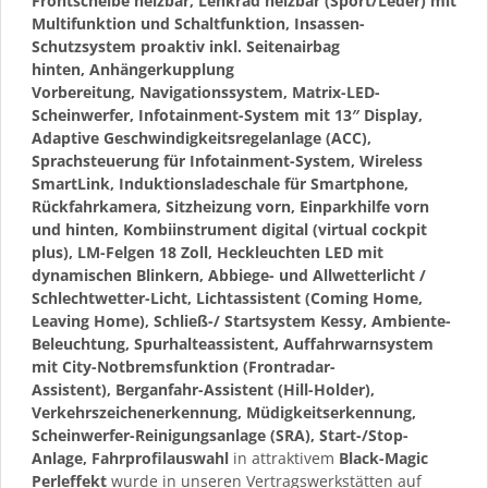
Frontscheibe heizbar, Lenkrad heizbar (Sport/Leder) mit
Multifunktion und Schaltfunktion, Insassen-
Schutzsystem proaktiv inkl. Seitenairbag
hinten, Anhängerkupplung
Vorbereitung, Navigationssystem, Matrix-LED-
Scheinwerfer, Infotainment-System mit 13″ Display,
Adaptive Geschwindigkeitsregelanlage (ACC),
Sprachsteuerung für Infotainment-System, Wireless
SmartLink, Induktionsladeschale für Smartphone,
Rückfahrkamera, Sitzheizung vorn, Einparkhilfe vorn
und hinten, Kombiinstrument digital (virtual cockpit
plus), LM-Felgen 18 Zoll, Heckleuchten LED mit
dynamischen Blinkern, Abbiege- und Allwetterlicht /
Schlechtwetter-Licht, Lichtassistent (Coming Home,
Leaving Home), Schließ-/ Startsystem Kessy, Ambiente-
Beleuchtung, Spurhalteassistent, Auffahrwarnsystem
mit City-Notbremsfunktion (Frontradar-
Assistent), Berganfahr-Assistent (Hill-Holder),
Verkehrszeichenerkennung, Müdigkeitserkennung,
Scheinwerfer-Reinigungsanlage (SRA), Start-/Stop-
Anlage, Fahrprofilauswahl
in attraktivem
Black-Magic
Perleffekt
wurde in unseren Vertragswerkstätten auf