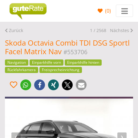
(
0
)
Zurück
1 / 2568
Nächstes
Skoda Octavia Combi TDI DSG Sportl
Facel Matrix Nav
#553706
Navigation
Einparkhilfe vorn
Einparkhilfe hinten
Rückfahrkamera
Freisprecheinrichtung