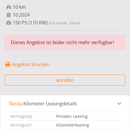
10 km
10.2024
150 PS (110 KW)
Automatik , Diesel
Dieses Angebot ist leider nicht mehr verfügbar!
Angebot drucken
anrufen
Skoda
Kilometer Leasingdetails
Leasingdetails
Fahrzeugdetails
Ausstattung
Bes
Vertragstyp
Privates Leasing
Vertragsart
Kilometerleasing