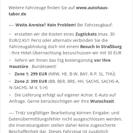
Weitere Fahrzeuge finden Sie auf
www.autohaus-
tabor.de
—-
Weite Anreise? Kein Problem!
Bei Fahrzeugkauf:
erstatten wir die Kosten eines
Zugtickets
(max. 30
EUR/2.Kl/1 Pers) oder alternativ verbinden Sie die
Fahrzeugabholung doch mit einem
Besuch in Straßburg
: Ihre Hotel-Übernachtung bezuschussen wir mit 30 EUR
liefern wir Ihnen das Fzg kostengünstig
vor Ihre
Haustüre
. Bundesweit!
Zone 1: 299 EUR
(NRW, HE, B-W, BAY, R-P, SL, THÜ)
Zone 2: 399 EUR
(BB, BER, BRE, HH, SACHS, SACHS-A,
N-SACHS, M-V, S-H)
Die Lieferung erfolgt auf eigener Achse. E-Auto auf
Anfrage. Gerne berücksichtigen wir Ihre
Wunschzeit
.
—- Trotz sorgfältiger Bearbeitung können Eingabe- und
Datenübermittlungsfehler nicht ausgeschlossen werden,
die Inseratsangaben stellen daher keine zugesicherte
Beschaffenheit dar. Dieses Fahrzeug ist zusätzlich