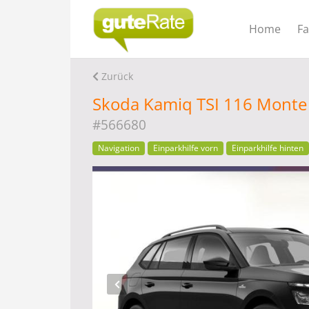
Home
F
Zurück
Skoda Kamiq TSI 116 Monte 
#566680
Navigation
Einparkhilfe vorn
Einparkhilfe hinten