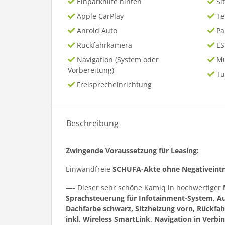
Einparkhilfe hinten
Si
Apple CarPlay
T
Anroid Auto
P
Rückfahrkamera
ES
Navigation (System oder
Mu
Vorbereitung)
Tu
Freisprecheinrichtung
Beschreibung
Zwingende Voraussetzung für Leasing:
Einwandfreie
SCHUFA-Akte ohne Negativeint
—- Dieser sehr schöne Kamiq in hochwertiger
Sprachsteuerung für Infotainment-System, Au
Dachfarbe schwarz, Sitzheizung vorn, Rückfah
inkl. Wireless SmartLink, Navigation in Verb