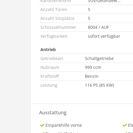
Karosserieform
SUV/Geländew...
Anzahl Türen
5
Anzahl Sitzplätze
5
Schlüsselnummer
8004 / AUF
Verfügbarkeit
sofort verfügbar
Antrieb
Getriebeart
Schaltgetriebe
Hubraum
999 ccm
Kraftstoff
Benzin
Leistung
116 PS (85 KW)
Ausstattung
Einparkhilfe vorne
El