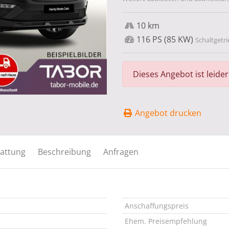
10 km
116 PS (85 KW)
Schaltgetri
Dieses Angebot ist leide
Angebot drucken
attung
Beschreibung
Anfragen
Anschaffungspreis
Ehem. Preisempfehlung