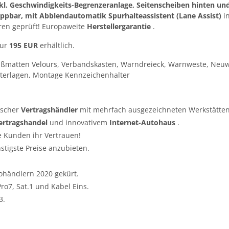
l. Geschwindigkeits-Begrenzeranlage, Seitenscheiben hinten un
lappbar, mit Abblendautomatik Spurhalteassistent (Lane Assist)
in
ren geprüft! Europaweite
Herstellergarantie
.
nur
195 EUR
erhältlich.
ußmatten Velours, Verbandskasten, Warndreieck, Warnweste, Neuw
terlagen, Montage Kennzeichenhalter
tscher
Vertragshändler
mit mehrfach ausgezeichneten Werkstätten
ertragshandel
und innovativem
Internet-Autohaus
.
e Kunden ihr Vertrauen!
nstigste Preise anzubieten.
ohändlern 2020 gekürt.
o7, Sat.1 und Kabel Eins.
3.