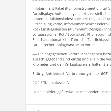
Infotainment-Paket (Kombiinstrument digital (v
Farbdisplay), Außenspiegel elektr. verstell-, 
hinten, Induktionsladeschale, LM-Felgen 17″ (K
Sitzheizung vorne, Infotainment-Paket Bolero 
Rot / Einstiegsleisten (Aluminium-Design) / In
Luftausströmer Rot / Sportsitze), Phonebox (In
Einschaltautomatik für Fahrlicht (Fahrlichtass
Lautsprecher, Ablagetasche an Vorde
—- Die angegebenen Verbrauchsangaben bezieh
Ausschlaggebend sind einzig und allein die V
Kilometer und den Verkaufspreis erhalten Sie 
5-türig, Antriebsart: Verbrennungsmotor (ICE)
CO2-Effizienzklasse: D
Beispielbilder, ggf. teilweise mit Sonderaussta