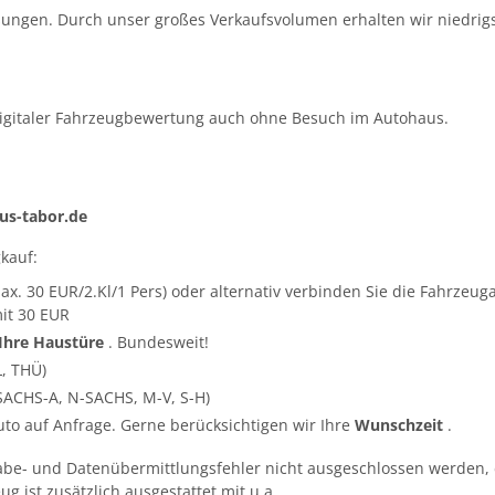
ungen. Durch unser großes Verkaufsvolumen erhalten wir niedrigs
igitaler Fahrzeugbewertung auch ohne Besuch im Autohaus.
s-tabor.de
kauf:
ax. 30 EUR/2.Kl/1 Pers) oder alternativ verbinden Sie die Fahrze
it 30 EUR
 Ihre Haustüre
. Bundesweit!
L, THÜ)
SACHS-A, N-SACHS, M-V, S-H)
Auto auf Anfrage. Gerne berücksichtigen wir Ihre
Wunschzeit
.
abe- und Datenübermittlungsfehler nicht ausgeschlossen werden, 
g ist zusätzlich ausgestattet mit u.a.