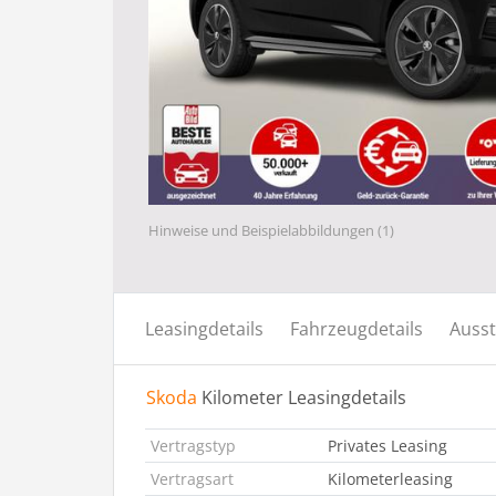
Hinweise und Beispielabbildungen (1)
Leasingdetails
Fahrzeugdetails
Ausst
Skoda
Kilometer Leasingdetails
Vertragstyp
Privates Leasing
Vertragsart
Kilometerleasing