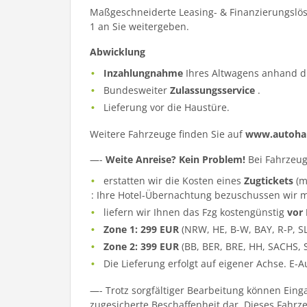
Maßgeschneiderte Leasing- & Finanzierungslös
1 an Sie weitergeben.
Abwicklung
Inzahlungnahme
Ihres Altwagens anhand d
Bundesweiter
Zulassungsservice
.
Lieferung vor die Haustüre.
Weitere Fahrzeuge finden Sie auf
www.autohau
—-
Weite Anreise? Kein Problem!
Bei Fahrzeug
erstatten wir die Kosten eines
Zugtickets
(m
: Ihre Hotel-Übernachtung bezuschussen wir m
liefern wir Ihnen das Fzg kostengünstig
vor
Zone 1: 299 EUR
(NRW, HE, B-W, BAY, R-P, S
Zone 2: 399 EUR
(BB, BER, BRE, HH, SACHS, 
Die Lieferung erfolgt auf eigener Achse. E-
—- Trotz sorgfältiger Bearbeitung können Eing
zugesicherte Beschaffenheit dar. Dieses Fahrzeu