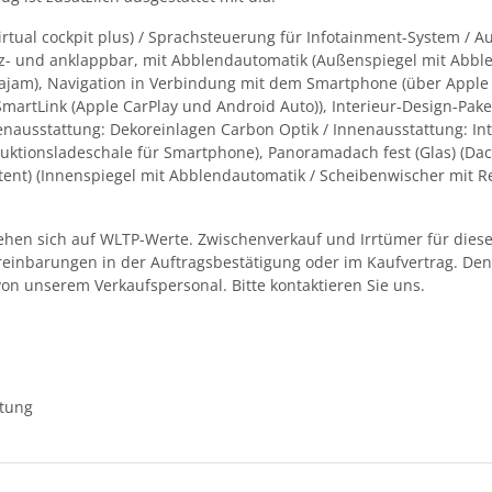
irtual cockpit plus) / Sprachsteuerung für Infotainment-System / 
heiz- und anklappbar, mit Abblendautomatik (Außenspiegel mit Abble
ajam), Navigation in Verbindung mit dem Smartphone (über Apple Ca
(SmartLink (Apple CarPlay und Android Auto)), Interieur-Design-Pa
nenausstattung: Dekoreinlagen Carbon Optik / Innenausstattung: Int
duktionsladeschale für Smartphone), Panoramadach fest (Glas) (Dac
istent) (Innenspiegel mit Abblendautomatik / Scheibenwischer mit 
en sich auf WLTP-Werte. Zwischenverkauf und Irrtümer für dieses
ereinbarungen in der Auftragsbestätigung oder im Kaufvertrag. D
von unserem Verkaufspersonal. Bitte kontaktieren Sie uns.
ttung