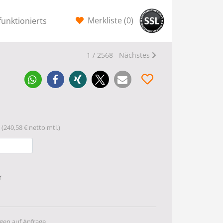
Merkliste (
0
)
funktionierts
1 / 2568
Nächstes
(249,58 € netto mtl.)
r
gen auf Anfrage.