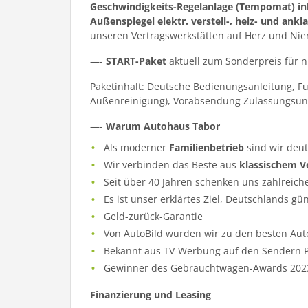
Geschwindigkeits-Regelanlage (Tempomat) ink
Außenspiegel elektr. verstell-, heiz- und ank
unseren Vertragswerkstätten auf Herz und Nie
—-
START-Paket
aktuell zum Sonderpreis für 
Paketinhalt: Deutsche Bedienungsanleitung, F
Außenreinigung), Vorabsendung Zulassungsun
—-
Warum Autohaus Tabor
Als moderner
Familienbetrieb
sind wir deu
Wir verbinden das Beste aus
klassischem V
Seit über 40 Jahren schenken uns zahlreich
Es ist unser erklärtes Ziel, Deutschlands gü
Geld-zurück-Garantie
Von AutoBild wurden wir zu den besten Aut
Bekannt aus TV-Werbung auf den Sendern Pr
Gewinner des Gebrauchtwagen-Awards 202
Finanzierung und Leasing