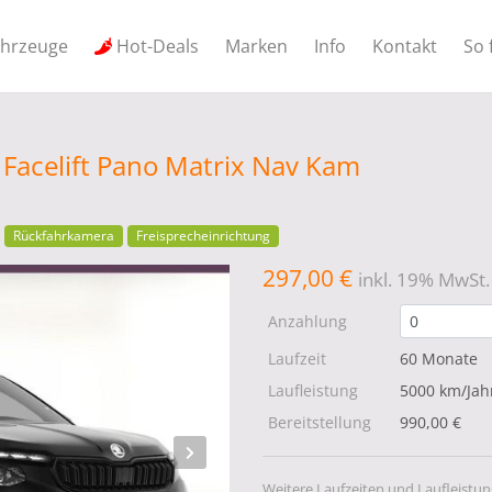
ahrzeuge
Hot-Deals
Marken
Info
Kontakt
So 
Facelift Pano Matrix Nav Kam
Rückfahrkamera
Freisprecheinrichtung
297,00 €
inkl. 19% MwSt.
Anzahlung
Laufzeit
60 Monate
Laufleistung
5000 km/Jah
Bereitstellung
990,00 €
Weitere Laufzeiten und Laufleistun