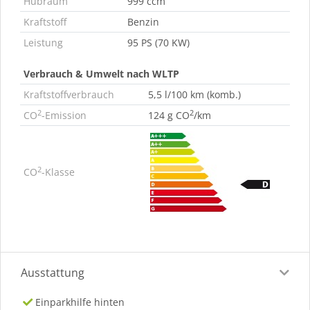
Hubraum
999 ccm
Kraftstoff
Benzin
Leistung
95 PS (70 KW)
Verbrauch & Umwelt nach WLTP
Kraftstoffverbrauch
5,5 l/100 km (komb.)
2
2
CO
-Emission
124 g CO
/km
2
CO
-Klasse
Ausstattung
Einparkhilfe hinten