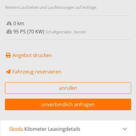
Weitere Laufzeiten und Laufleistungen auf Anfrage.
0 km
95 PS (70 KW)
Schaltgetriebe , Benzin
Angebot drucken
Fahrzeug reservieren
anrufen
unverbindlich anfragen
Skoda
Kilometer Leasingdetails
Leasingdetails
Fahrzeugdetails
Ausstattung
Bes