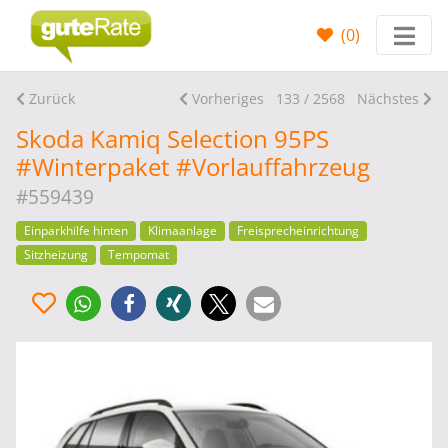
(
0
)
Zurück
Vorheriges
133 / 2568
Nächstes
Skoda Kamiq Selection 95PS
#Winterpaket #Vorlauffahrzeug
#559439
Einparkhilfe hinten
Klimaanlage
Freisprecheinrichtung
Sitzheizung
Tempomat