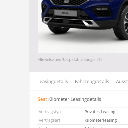
Hinweise und Beispielabbildungen (1)
Leasingdetails
Fahrzeugdetails
Ausst
Seat
Kilometer Leasingdetails
Vertragstyp
Privates Leasing
Vertragsart
Kilometerleasing