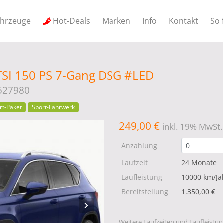
ahrzeuge
Hot-Deals
Marken
Info
Kontakt
So 
5 TSI 150 PS 7-Gang DSG #LED
527980
rt-Paket
Sport-Fahrwerk
249,00 €
inkl. 19% MwSt.
Anzahlung
Laufzeit
24 Monate
Laufleistung
10000 km/Ja
Bereitstellung
1.350,00 €
Weitere Laufzeiten und Laufleistun