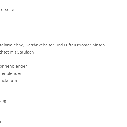
rerseite
ittelarmlehne, Getränkehalter und Luftauströmer hinten
tet mit Staufach
 Sonnenblenden
nnenblenden
päckraum
lung
r