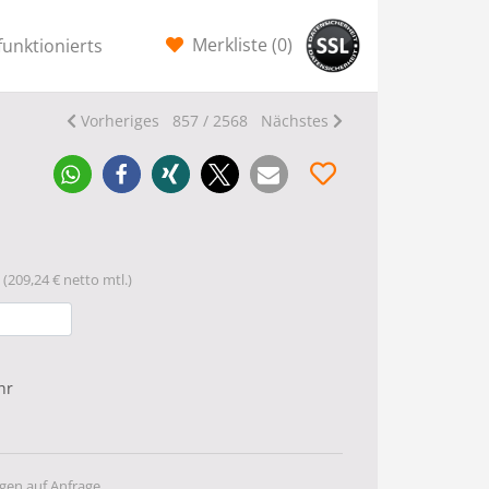
Merkliste (
0
)
funktionierts
Vorheriges
857 / 2568
Nächstes
(209,24 € netto mtl.)
hr
gen auf Anfrage.