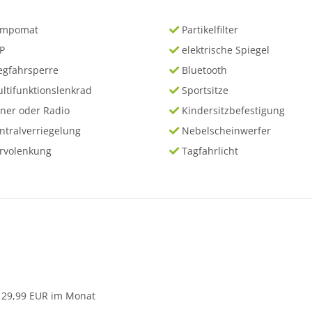
empomat
Partikelfilter
P
elektrische Spiegel
gfahrsperre
Bluetooth
ltifunktionslenkrad
Sportsitze
ner oder Radio
Kindersitzbefestigung
ntralverriegelung
Nebelscheinwerfer
rvolenkung
Tagfahrlicht
 29,99 EUR im Monat