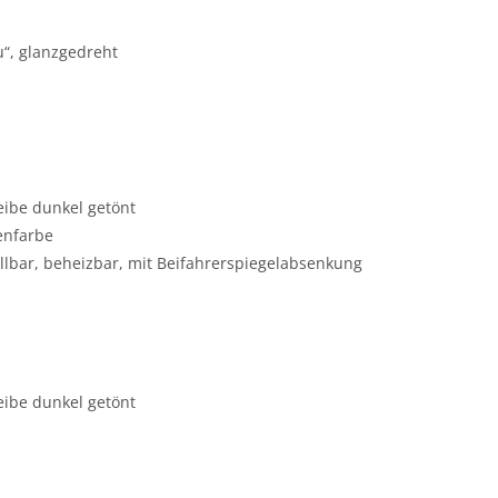
u“, glanzgedreht
eibe dunkel getönt
enfarbe
ellbar, beheizbar, mit Beifahrerspiegelabsenkung
eibe dunkel getönt