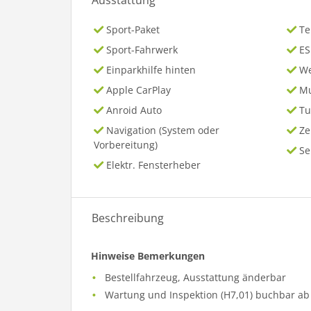
Ausstattung
Sport-Paket
T
Sport-Fahrwerk
ES
Einparkhilfe hinten
We
Apple CarPlay
Mu
Anroid Auto
Tu
Navigation (System oder
Ze
Vorbereitung)
Se
Elektr. Fensterheber
Beschreibung
Hinweise Bemerkungen
Bestellfahrzeug, Ausstattung änderbar
Wartung und Inspektion (H7,01) buchbar ab