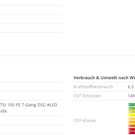
Verbrauch & Umwelt nach W
Kraftstoffverbrauch
6,5
2
CO
-Emission
149
5 TSI 150 PS 7-Gang DSG #LED
ilfe
2
CO
-Klasse