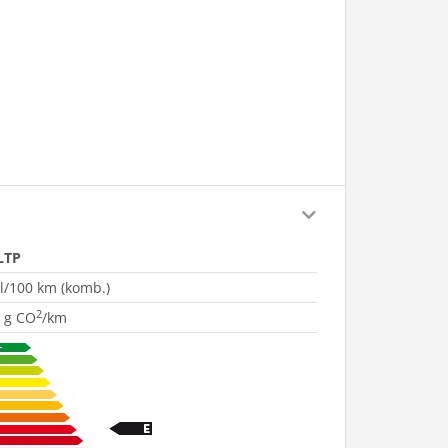
LTP
 l/100 km (komb.)
2
 g CO
/km