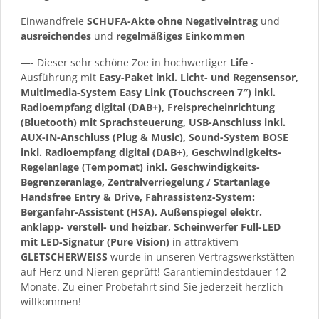
Einwandfreie
SCHUFA-Akte ohne Negativeintrag
und
ausreichendes
und
regelmäßiges
Einkommen
—- Dieser sehr schöne Zoe in hochwertiger
Life
-
Ausführung mit
Easy-Paket inkl. Licht- und Regensensor,
Multimedia-System Easy Link (Touchscreen 7″) inkl.
Radioempfang digital (DAB+), Freisprecheinrichtung
(Bluetooth) mit Sprachsteuerung, USB-Anschluss inkl.
AUX-IN-Anschluss (Plug & Music), Sound-System BOSE
inkl. Radioempfang digital (DAB+), Geschwindigkeits-
Regelanlage (Tempomat) inkl. Geschwindigkeits-
Begrenzeranlage, Zentralverriegelung / Startanlage
Handsfree Entry & Drive, Fahrassistenz-System:
Berganfahr-Assistent (HSA), Außenspiegel elektr.
anklapp- verstell- und heizbar, Scheinwerfer Full-LED
mit LED-Signatur (Pure Vision)
in attraktivem
GLETSCHERWEISS
wurde in unseren Vertragswerkstätten
auf Herz und Nieren geprüft! Garantiemindestdauer 12
Monate. Zu einer Probefahrt sind Sie jederzeit herzlich
willkommen!