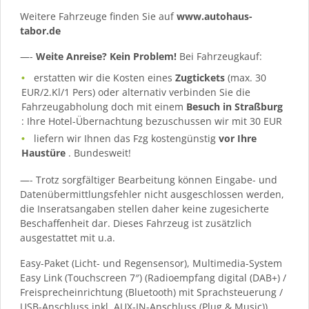
Weitere Fahrzeuge finden Sie auf
www.autohaus-
tabor.de
—-
Weite Anreise? Kein Problem!
Bei Fahrzeugkauf:
erstatten wir die Kosten eines
Zugtickets
(max. 30
EUR/2.Kl/1 Pers) oder alternativ verbinden Sie die
Fahrzeugabholung doch mit einem
Besuch in Straßburg
: Ihre Hotel-Übernachtung bezuschussen wir mit 30 EUR
liefern wir Ihnen das Fzg kostengünstig
vor Ihre
Haustüre
. Bundesweit!
—- Trotz sorgfältiger Bearbeitung können Eingabe- und
Datenübermittlungsfehler nicht ausgeschlossen werden,
die Inseratsangaben stellen daher keine zugesicherte
Beschaffenheit dar. Dieses Fahrzeug ist zusätzlich
ausgestattet mit u.a.
Easy-Paket (Licht- und Regensensor), Multimedia-System
Easy Link (Touchscreen 7″) (Radioempfang digital (DAB+) /
Freisprecheinrichtung (Bluetooth) mit Sprachsteuerung /
USB-Anschluss inkl. AUX-IN-Anschluss (Plug & Music)),