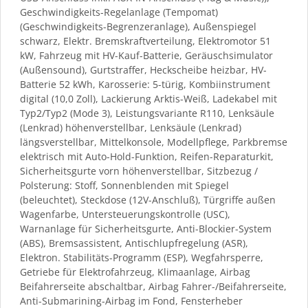
Geschwindigkeits-Regelanlage (Tempomat)
(Geschwindigkeits-Begrenzeranlage), Außenspiegel
schwarz, Elektr. Bremskraftverteilung, Elektromotor 51
kW, Fahrzeug mit HV-Kauf-Batterie, Geräuschsimulator
(Außensound), Gurtstraffer, Heckscheibe heizbar, HV-
Batterie 52 kWh, Karosserie: 5-türig, Kombiinstrument
digital (10,0 Zoll), Lackierung Arktis-Weiß, Ladekabel mit
Typ2/Typ2 (Mode 3), Leistungsvariante R110, Lenksäule
(Lenkrad) höhenverstellbar, Lenksäule (Lenkrad)
längsverstellbar, Mittelkonsole, Modellpflege, Parkbremse
elektrisch mit Auto-Hold-Funktion, Reifen-Reparaturkit,
Sicherheitsgurte vorn höhenverstellbar, Sitzbezug /
Polsterung: Stoff, Sonnenblenden mit Spiegel
(beleuchtet), Steckdose (12V-Anschluß), Türgriffe außen
Wagenfarbe, Untersteuerungskontrolle (USC),
Warnanlage für Sicherheitsgurte, Anti-Blockier-System
(ABS), Bremsassistent, Antischlupfregelung (ASR),
Elektron. Stabilitäts-Programm (ESP), Wegfahrsperre,
Getriebe für Elektrofahrzeug, Klimaanlage, Airbag
Beifahrerseite abschaltbar, Airbag Fahrer-/Beifahrerseite,
Anti-Submarining-Airbag im Fond, Fensterheber