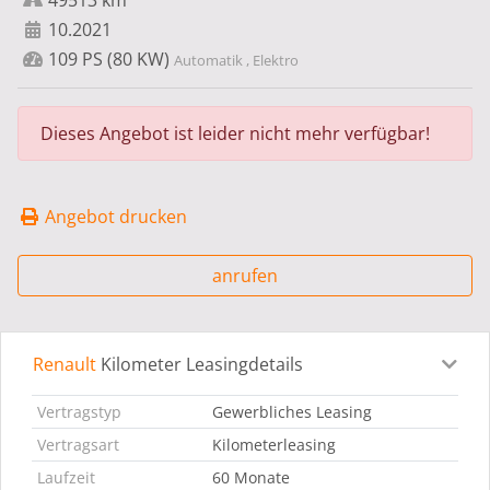
49513 km
10.2021
109 PS (80 KW)
Automatik , Elektro
Dieses Angebot ist leider nicht mehr verfügbar!
Angebot drucken
anrufen
Renault
Kilometer Leasingdetails
Leasingdetails
Fahrzeugdetails
Ausstattung
Bes
Vertragstyp
Gewerbliches Leasing
Vertragsart
Kilometerleasing
Laufzeit
60 Monate