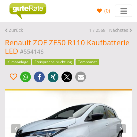
(
0
)
Zurück
1 / 2568
Nächstes
Renault ZOE ZE50 R110 Kaufbatterie
LED
#554146
Klimaanlage
Freisprecheinrichtung
Tempomat