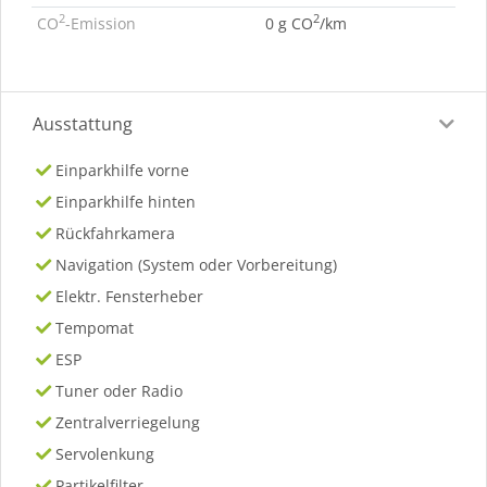
2
2
CO
-Emission
0 g CO
/km
Ausstattung
Einparkhilfe vorne
Einparkhilfe hinten
Rückfahrkamera
Navigation (System oder Vorbereitung)
Elektr. Fensterheber
Tempomat
ESP
Tuner oder Radio
Zentralverriegelung
Servolenkung
Partikelfilter