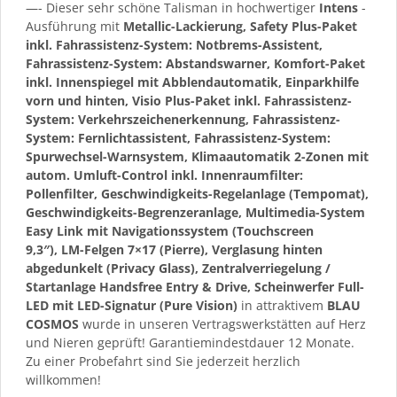
—- Dieser sehr schöne Talisman in hochwertiger
Intens
-
Ausführung mit
Metallic-Lackierung, Safety Plus-Paket
inkl. Fahrassistenz-System: Notbrems-Assistent,
Fahrassistenz-System: Abstandswarner, Komfort-Paket
inkl. Innenspiegel mit Abblendautomatik, Einparkhilfe
vorn und hinten, Visio Plus-Paket inkl. Fahrassistenz-
System: Verkehrszeichenerkennung, Fahrassistenz-
System: Fernlichtassistent, Fahrassistenz-System:
Spurwechsel-Warnsystem, Klimaautomatik 2-Zonen mit
autom. Umluft-Control inkl. Innenraumfilter:
Pollenfilter, Geschwindigkeits-Regelanlage (Tempomat),
Geschwindigkeits-Begrenzeranlage, Multimedia-System
Easy Link mit Navigationssystem (Touchscreen
9,3″), LM-Felgen 7×17 (Pierre), Verglasung hinten
abgedunkelt (Privacy Glass), Zentralverriegelung /
Startanlage Handsfree Entry & Drive, Scheinwerfer Full-
LED mit LED-Signatur (Pure Vision)
in attraktivem
BLAU
COSMOS
wurde in unseren Vertragswerkstätten auf Herz
und Nieren geprüft! Garantiemindestdauer 12 Monate.
Zu einer Probefahrt sind Sie jederzeit herzlich
willkommen!