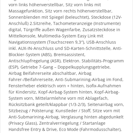
vorn links höhenverstellbar, Sitz vorn links mit
Massagefunktion, Sitz vorn rechts höhenverstellbar,
Sonnenblenden mit Spiegel (beleuchtet), Steckdose (12V-
Anschluß) 2.Sitzreihe, Tachometeranzeige (Instrumente)
digital, Türgriffe außen Wagenfarbe, Zusatzsteckdose in
Mittelkonsole, Multimedia-System Easy Link mit
Navigationssystem (Touchscreen 9,3″), USB-Anschluss
inkl. AUX-IN-Anschluss und SD-Karten-Schnittstelle, Anti-
Blockier-System (ABS), Bremsassistent,
Antischlupfregelung (ASR), Elektron. Stabilitäts-Programm
(ESP), Getriebe 7-Gang – Doppelkupplungsgetriebe,
Airbag Beifahrerseite abschaltbar, Airbag
Fahrer-/Beifahrerseite, Anti-Submarining-Airbag im Fond,
Fensterheber elektrisch vorn + hinten, Isofix-Aufnahmen
für Kindersitz, Kopf-Airbag-System hinten, Kopf-Airbag-
System vorn, Mittelarmlehne vorn mit Ablagefach,
Rücksitzbank geteilt/klappbar (1/3-2/3), Seitenairbag vorn,
Sitzbezug / Polsterung: Kunstleder / Stoff, Sitze vorn mit
Anti-Submarining-Airbag, Verglasung hinten abgedunkelt
(Privacy Glass), Zentralverriegelung / Startanlage
Handsfree Entry & Drive, Eco Mode (Fahrmodusschalter),