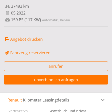
37493 km
05.2022
159 PS (117 KW)
Automatik , Benzin
Angebot drucken
Fahrzeug reservieren
anrufen
unverbindlich anfragen
Renault
Kilometer Leasingdetails
Leasingdetails
Fahrzeugdetails
Ausstattung
Bes
Vertragstyp
Gewerblich und privat