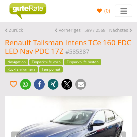
(
0
)
Zurück
Vorheriges
589 / 2568
Nächstes
Renault Talisman Intens TCe 160 EDC
LED Nav PDC 17Z
#585387
Navigation
Einparkhilfe vorn
Einparkhilfe hinten
Rückfahrkamera
Tempomat