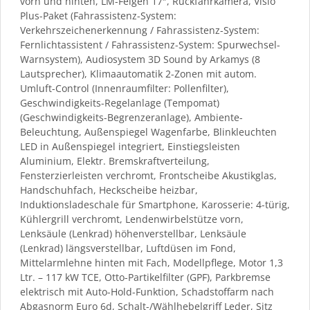
vorn und hinten, LM-Felgen 17″, Rückfahrkamera, Visio
Plus-Paket (Fahrassistenz-System:
Verkehrszeichenerkennung / Fahrassistenz-System:
Fernlichtassistent / Fahrassistenz-System: Spurwechsel-
Warnsystem), Audiosystem 3D Sound by Arkamys (8
Lautsprecher), Klimaautomatik 2-Zonen mit autom.
Umluft-Control (Innenraumfilter: Pollenfilter),
Geschwindigkeits-Regelanlage (Tempomat)
(Geschwindigkeits-Begrenzeranlage), Ambiente-
Beleuchtung, Außenspiegel Wagenfarbe, Blinkleuchten
LED in Außenspiegel integriert, Einstiegsleisten
Aluminium, Elektr. Bremskraftverteilung,
Fensterzierleisten verchromt, Frontscheibe Akustikglas,
Handschuhfach, Heckscheibe heizbar,
Induktionsladeschale für Smartphone, Karosserie: 4-türig,
Kühlergrill verchromt, Lendenwirbelstütze vorn,
Lenksäule (Lenkrad) höhenverstellbar, Lenksäule
(Lenkrad) längsverstellbar, Luftdüsen im Fond,
Mittelarmlehne hinten mit Fach, Modellpflege, Motor 1,3
Ltr. – 117 kW TCE, Otto-Partikelfilter (GPF), Parkbremse
elektrisch mit Auto-Hold-Funktion, Schadstoffarm nach
Abgasnorm Euro 6d, Schalt-/Wählhebelgriff Leder, Sitz