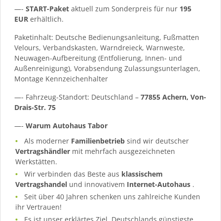
—-
START-Paket
aktuell zum Sonderpreis für nur
195
EUR
erhältlich.
Paketinhalt: Deutsche Bedienungsanleitung, Fußmatten
Velours, Verbandskasten, Warndreieck, Warnweste,
Neuwagen-Aufbereitung (Entfolierung, Innen- und
Außenreinigung), Vorabsendung Zulassungsunterlagen,
Montage Kennzeichenhalter
—- Fahrzeug-Standort: Deutschland –
77855 Achern, Von-
Drais-Str. 75
—-
Warum Autohaus Tabor
Als moderner
Familienbetrieb
sind wir deutscher
Vertragshändler
mit mehrfach ausgezeichneten
Werkstätten.
Wir verbinden das Beste aus
klassischem
Vertragshandel
und innovativem
Internet-Autohaus
.
Seit über 40 Jahren schenken uns zahlreiche Kunden
ihr Vertrauen!
Es ist unser erklärtes Ziel, Deutschlands günstigste