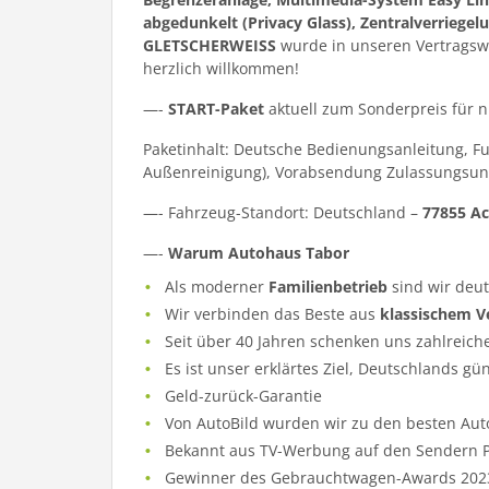
abgedunkelt (Privacy Glass), Zentralverriegel
GLETSCHERWEISS
wurde in unseren Vertragswe
herzlich willkommen!
—-
START-Paket
aktuell zum Sonderpreis für 
Paketinhalt: Deutsche Bedienungsanleitung, F
Außenreinigung), Vorabsendung Zulassungsun
—- Fahrzeug-Standort: Deutschland –
77855 Ac
—-
Warum Autohaus Tabor
Als moderner
Familienbetrieb
sind wir deu
Wir verbinden das Beste aus
klassischem V
Seit über 40 Jahren schenken uns zahlreich
Es ist unser erklärtes Ziel, Deutschlands gü
Geld-zurück-Garantie
Von AutoBild wurden wir zu den besten Aut
Bekannt aus TV-Werbung auf den Sendern Pr
Gewinner des Gebrauchtwagen-Awards 202