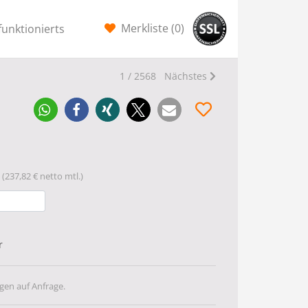
Merkliste (
0
)
funktionierts
1 / 2568
Nächstes
(237,82 € netto mtl.)
r
gen auf Anfrage.