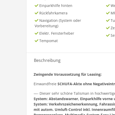
Einparkhilfe hinten
We
Rückfahrkamera
MP
Navigation (System oder
Tu
Vorbereitung)
Ze
Elektr. Fensterheber
Se
Tempomat
Beschreibung
Zwingende Voraussetzung für Leasing:
Einwandfreie
SCHUFA-Akte ohne Negativeint
—- Dieser sehr schöne Talisman in hochwertig
System: Abstandswarner, Einparkhilfe vorne u
System: Verkehrszeichenerkennung, Fahrassi
mit autom. Umluft-Control inkl. Innenraumfil
Begrenzeranlage, Multimedia-System Easy Link