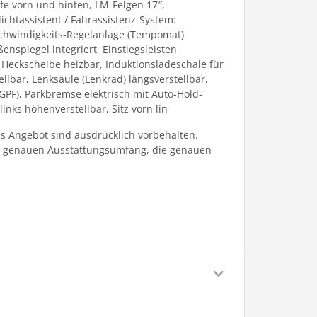
fe vorn und hinten, LM-Felgen 17″,
ichtassistent / Fahrassistenz-System:
eschwindigkeits-Regelanlage (Tempomat)
spiegel integriert, Einstiegsleisten
 Heckscheibe heizbar, Induktionsladeschale für
llbar, Lenksäule (Lenkrad) längsverstellbar,
(GPF), Parkbremse elektrisch mit Auto-Hold-
inks höhenverstellbar, Sitz vorn lin
 Angebot sind ausdrücklich vorbehalten.
en genauen Ausstattungsumfang, die genauen