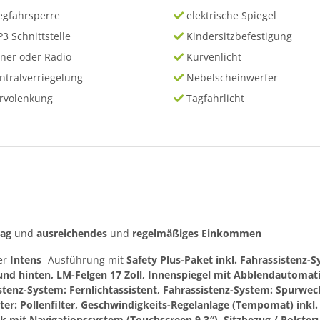
gfahrsperre
elektrische Spiegel
3 Schnittstelle
Kindersitzbefestigung
ner oder Radio
Kurvenlicht
ntralverriegelung
Nebelscheinwerfer
rvolenkung
Tagfahrlicht
rag
und
ausreichendes
und
regelmäßiges
Einkommen
er
Intens
-Ausführung mit
Safety Plus-Paket inkl. Fahrassistenz-
nd hinten, LM-Felgen 17 Zoll, Innenspiegel mit Abblendautomatik,
stenz-System: Fernlichtassistent, Fahrassistenz-System: Spurw
ter: Pollenfilter, Geschwindigkeits-Regelanlage (Tempomat) inkl.
 mit Navigationssystem (Touchscreen 9,3″), Sitzbezug / Polsteru