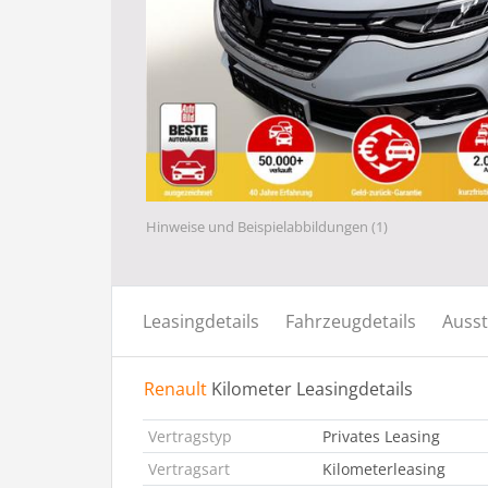
Hinweise und Beispielabbildungen (1)
Leasingdetails
Fahrzeugdetails
Ausst
Renault
Kilometer Leasingdetails
Vertragstyp
Privates Leasing
Vertragsart
Kilometerleasing