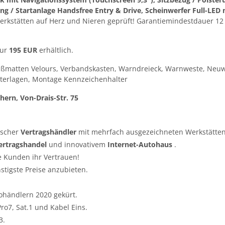
ung / Startanlage Handsfree Entry & Drive, Scheinwerfer Full-LED 
rkstätten auf Herz und Nieren geprüft! Garantiemindestdauer 12 M
nur
195 EUR
erhältlich.
ußmatten Velours, Verbandskasten, Warndreieck, Warnweste, Neuw
terlagen, Montage Kennzeichenhalter
hern, Von-Drais-Str. 75
tscher
Vertragshändler
mit mehrfach ausgezeichneten Werkstätten
ertragshandel
und innovativem
Internet-Autohaus
.
e Kunden ihr Vertrauen!
nstigste Preise anzubieten.
ohändlern 2020 gekürt.
o7, Sat.1 und Kabel Eins.
3.