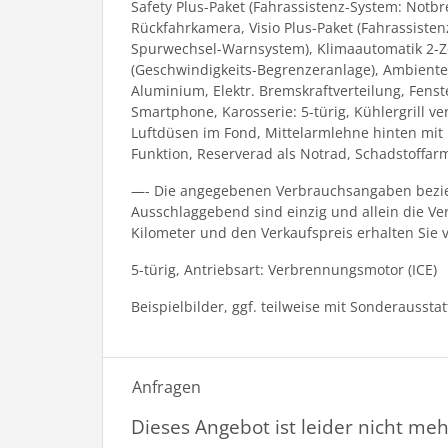
Safety Plus-Paket (Fahrassistenz-System: Notbr
Rückfahrkamera, Visio Plus-Paket (Fahrassiste
Spurwechsel-Warnsystem), Klimaautomatik 2-Zon
(Geschwindigkeits-Begrenzeranlage), Ambiente-
Aluminium, Elektr. Bremskraftverteilung, Fenst
Smartphone, Karosserie: 5-türig, Kühlergrill v
Luftdüsen im Fond, Mittelarmlehne hinten mit Fa
Funktion, Reserverad als Notrad, Schadstoffarm
—- Die angegebenen Verbrauchsangaben bezieh
Ausschlaggebend sind einzig und allein die V
Kilometer und den Verkaufspreis erhalten Sie 
5-türig, Antriebsart: Verbrennungsmotor (ICE)
Beispielbilder, ggf. teilweise mit Sonderaussta
Anfragen
Dieses Angebot ist leider nicht meh