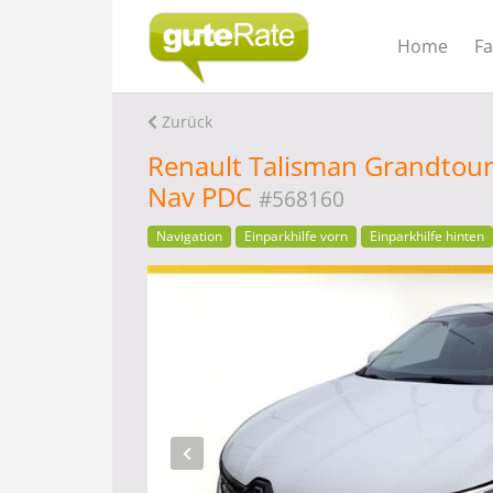
Home
F
Zurück
Renault Talisman Grandtour
Nav PDC
#568160
Navigation
Einparkhilfe vorn
Einparkhilfe hinten