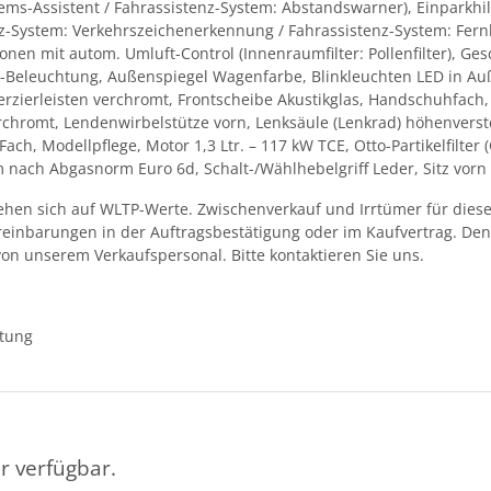
ems-Assistent / Fahrassistenz-System: Abstandswarner), Einparkhil
nz-System: Verkehrszeichenerkennung / Fahrassistenz-System: Fernl
en mit autom. Umluft-Control (Innenraumfilter: Pollenfilter), G
Beleuchtung, Außenspiegel Wagenfarbe, Blinkleuchten LED in Außen
erzierleisten verchromt, Frontscheibe Akustikglas, Handschuhfach,
erchromt, Lendenwirbelstütze vorn, Lenksäule (Lenkrad) höhenverste
ch, Modellpflege, Motor 1,3 Ltr. – 117 kW TCE, Otto-Partikelfilter 
 nach Abgasnorm Euro 6d, Schalt-/Wählhebelgriff Leder, Sitz vorn l
en sich auf WLTP-Werte. Zwischenverkauf und Irrtümer für dieses
ereinbarungen in der Auftragsbestätigung oder im Kaufvertrag. D
von unserem Verkaufspersonal. Bitte kontaktieren Sie uns.
ttung
r verfügbar.