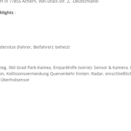
t in 77855 Achern, Von-Drais-Str. 2, -Deutschland-
hlights
:
dersitze (Fahrer, Beifahrer): beheizt
eg, 360 Grad Park-Kamea, Einparkhilfe (vorne): Sensor & Kamera, Ei
ion, Kollisionsvermeidung Querverkehr hinten: Radar, einschließl
d Überholsensor