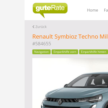
Home
F
Zurück
Renault Symbioz Techno Mil
#584655
Navigation
Einparkhilfe vorn
Einparkhilfe hinten