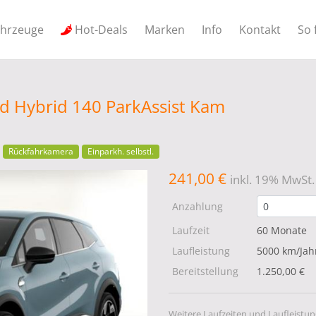
ahrzeuge
Hot-Deals
Marken
Info
Kontakt
So 
d Hybrid 140 ParkAssist Kam
Rückfahrkamera
Einparkh. selbstl.
241,00 €
inkl. 19% MwSt.
Anzahlung
Laufzeit
60 Monate
Laufleistung
5000 km/Jah
Bereitstellung
1.250,00 €
Weitere Laufzeiten und Laufleistun