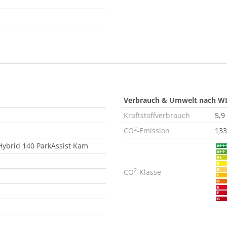
Verbrauch & Umwelt nach W
Kraftstoffverbrauch
5,9
2
CO
-Emission
133
ybrid 140 ParkAssist Kam
2
CO
-Klasse