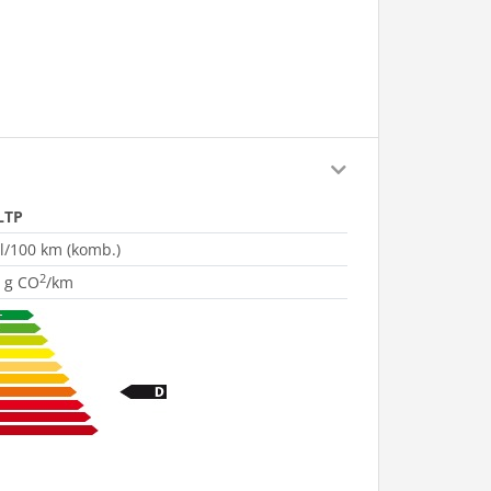
LTP
 l/100 km (komb.)
2
 g CO
/km