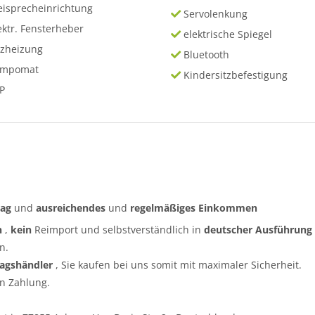
eisprecheinrichtung
Servolenkung
ektr. Fensterheber
elektrische Spiegel
tzheizung
Bluetooth
empomat
Kindersitzbefestigung
P
rag
und
ausreichendes
und
regelmäßiges
Einkommen
n
,
kein
Reimport und selbstverständlich in
deutscher Ausführung
n.
ragshändler
, Sie kaufen bei uns somit mit maximaler Sicherheit.
n Zahlung.