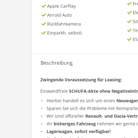
Fr
Apple CarPlay
El
Anroid Auto
Si
Rückfahrkamera
T
Einparkh. selbstl.
ES
Beschreibung
Zwingende Voraussetzung für Leasing:
Einwandfreie
SCHUFA-Akte ohne Negativeint
Hierbei handelt es sich um einen
Neuwage
Sparen Sie sich die Probleme mit Reimporte
Wir sind offizieller
Renault- und Dacia-Vert
Ihr
bisheriges Fahrzeug
nehmen wir gerne i
Lagerwagen, sofort verfügbar!