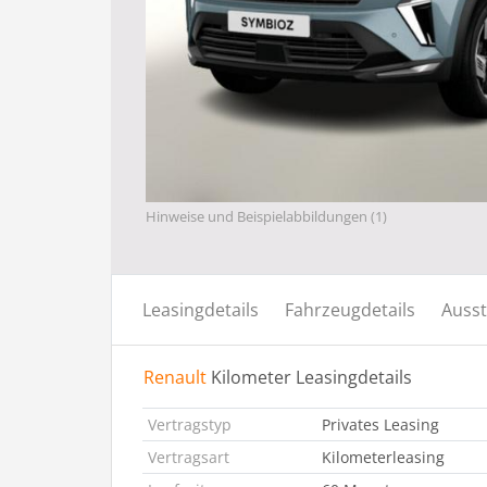
Hinweise und Beispielabbildungen (1)
Leasingdetails
Fahrzeugdetails
Ausst
Renault
Kilometer Leasingdetails
Vertragstyp
Privates Leasing
Vertragsart
Kilometerleasing