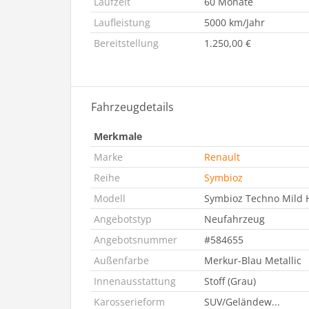
Laufzeit
60 Monate
Laufleistung
5000 km/Jahr
Bereitstellung
1.250,00 €
Fahrzeugdetails
Merkmale
Marke
Renault
Reihe
Symbioz
Modell
Symbioz Techno Mild H
Angebotstyp
Neufahrzeug
Angebotsnummer
#584655
Außenfarbe
Merkur-Blau Metallic
Innenausstattung
Stoff (Grau)
Karosserieform
SUV/Geländew...