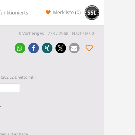
Merkliste (
0
)
funktionierts
Vorheriges
778 / 2568
Nächstes
(202,52 € netto mtl.)
r
gen auf Anfrage.