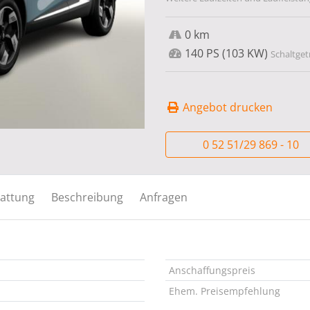
0 km
140 PS (103 KW)
Schaltget
Angebot drucken
0 52 51/29 869 - 10
attung
Beschreibung
Anfragen
Anschaffungspreis
Ehem. Preisempfehlung