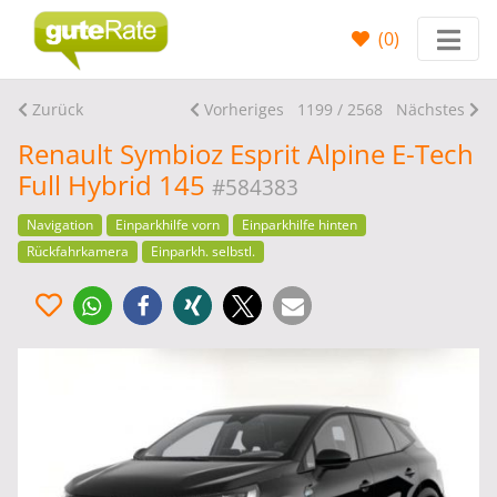
(
0
)
Zurück
Vorheriges
1199 / 2568
Nächstes
Renault Symbioz Esprit Alpine E-Tech
Full Hybrid 145
#584383
Navigation
Einparkhilfe vorn
Einparkhilfe hinten
Rückfahrkamera
Einparkh. selbstl.