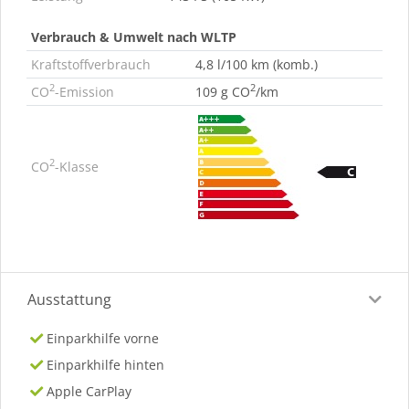
Verbrauch & Umwelt nach WLTP
Kraftstoffverbrauch
4,8 l/100 km (komb.)
2
2
CO
-Emission
109 g CO
/km
2
CO
-Klasse
Ausstattung
Einparkhilfe vorne
Einparkhilfe hinten
Apple CarPlay