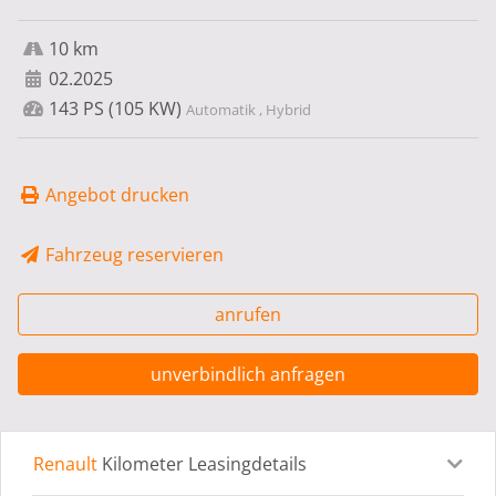
10 km
02.2025
143 PS (105 KW)
Automatik , Hybrid
Angebot drucken
Fahrzeug reservieren
anrufen
unverbindlich anfragen
Renault
Kilometer Leasingdetails
Leasingdetails
Fahrzeugdetails
Ausstattung
Bes