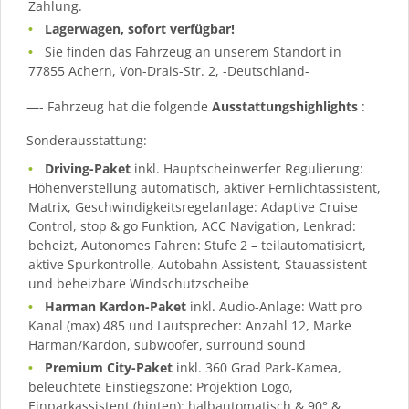
Zahlung.
Lagerwagen, sofort verfügbar!
Sie finden das Fahrzeug an unserem Standort in
77855 Achern, Von-Drais-Str. 2, -Deutschland-
—- Fahrzeug hat die folgende
Ausstattungshighlights
:
Sonderausstattung:
Driving-Paket
inkl. Hauptscheinwerfer Regulierung:
Höhenverstellung automatisch, aktiver Fernlichtassistent,
Matrix, Geschwindigkeitsregelanlage: Adaptive Cruise
Control, stop & go Funktion, ACC Navigation, Lenkrad:
beheizt, Autonomes Fahren: Stufe 2 – teilautomatisiert,
aktive Spurkontrolle, Autobahn Assistent, Stauassistent
und beheizbare Windschutzscheibe
Harman Kardon-Paket
inkl. Audio-Anlage: Watt pro
Kanal (max) 485 und Lautsprecher: Anzahl 12, Marke
Harman/Kardon, subwoofer, surround sound
Premium City-Paket
inkl. 360 Grad Park-Kamea,
beleuchtete Einstiegszone: Projektion Logo,
Einparkassistent (hinten): halbautomatisch & 90° &