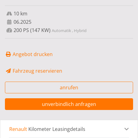
10 km
06.2025
200 PS (147 KW)
Automatik , Hybrid
Angebot drucken
Fahrzeug reservieren
anrufen
unverbindlich anfragen
Renault
Kilometer Leasingdetails
Leasingdetails
Fahrzeugdetails
Ausstattung
Bes