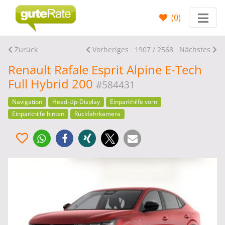
(
0
)
Zurück
Vorheriges
1907 / 2568
Nächstes
Renault Rafale Esprit Alpine E-Tech
Full Hybrid 200
#584431
Navigation
Head-Up-Display
Einparkhilfe vorn
Einparkhilfe hinten
Rückfahrkamera