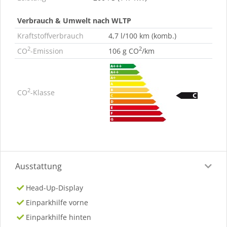
Verbrauch & Umwelt nach WLTP
Kraftstoffverbrauch
4,7 l/100 km (komb.)
2
2
CO
-Emission
106 g CO
/km
2
CO
-Klasse
Ausstattung
Head-Up-Display
Einparkhilfe vorne
Einparkhilfe hinten