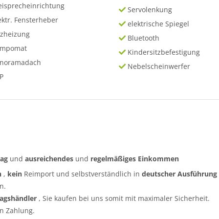
eisprecheinrichtung
Servolenkung
ektr. Fensterheber
elektrische Spiegel
tzheizung
Bluetooth
empomat
Kindersitzbefestigung
anoramadach
Nebelscheinwerfer
P
rag
und
ausreichendes
und
regelmäßiges
Einkommen
n
,
kein
Reimport und selbstverständlich in
deutscher Ausführung
n.
ragshändler
, Sie kaufen bei uns somit mit maximaler Sicherheit.
n Zahlung.