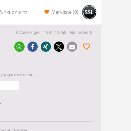
Merkliste (
0
)
funktionierts
Vorheriges
1961 / 2568
Nächstes
(347,06 € netto mtl.)
r
gen auf Anfrage.