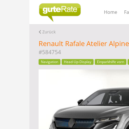
Home
F
Zurück
Renault Rafale Atelier Alpi
#584754
Navigation
Head-Up-Display
Einparkhilfe vorn