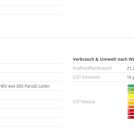
Verbrauch & Umwelt nach W
Kraftstoffverbrauch
21,
2
CO
-Emission
16 
 PHEV 4x4 300 PanoD Leder
2
CO
-Klasse