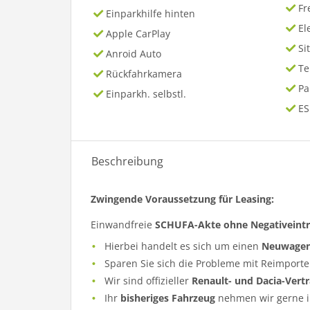
Fr
Einparkhilfe hinten
El
Apple CarPlay
Si
Anroid Auto
T
Rückfahrkamera
P
Einparkh. selbstl.
ES
Beschreibung
Zwingende Voraussetzung für Leasing:
Einwandfreie
SCHUFA-Akte ohne Negativeint
Hierbei handelt es sich um einen
Neuwage
Sparen Sie sich die Probleme mit Reimporte
Wir sind offizieller
Renault- und Dacia-Vert
Ihr
bisheriges Fahrzeug
nehmen wir gerne i