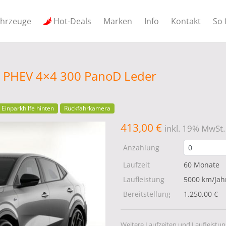
ahrzeuge
Hot-Deals
Marken
Info
Kontakt
So 
ne PHEV 4×4 300 PanoD Leder
Einparkhilfe hinten
Rückfahrkamera
413,00 €
inkl. 19% MwSt.
Anzahlung
Laufzeit
60 Monate
Laufleistung
5000 km/Jah
Bereitstellung
1.250,00 €
Weitere Laufzeiten und Laufleistun