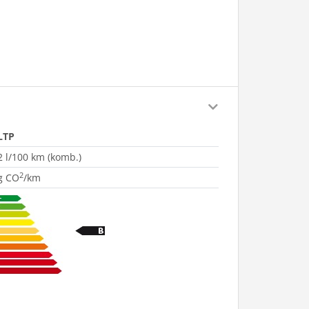
LTP
2 l/100 km (komb.)
2
g CO
/km