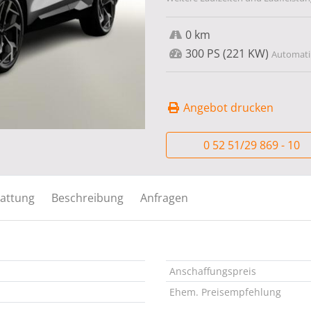
0 km
300 PS (221 KW)
Automatik
Angebot drucken
0 52 51/29 869 - 10
attung
Beschreibung
Anfragen
Anschaffungspreis
Ehem. Preisempfehlung