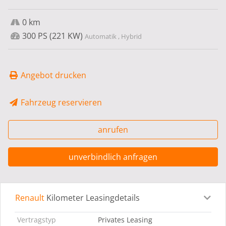
0 km
300 PS (221 KW)
Automatik , Hybrid
Angebot drucken
Fahrzeug reservieren
anrufen
unverbindlich anfragen
Renault
Kilometer Leasingdetails
Leasingdetails
Fahrzeugdetails
Ausstattung
Bes
Vertragstyp
Privates Leasing