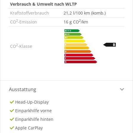
Verbrauch & Umwelt nach WLTP
Kraftstoffverbrauch
21,2 l/100 km (komb.)
2
2
CO
-Emission
16 g CO
/km
2
CO
-Klasse
Ausstattung
Head-Up-Display
Einparkhilfe vorne
Einparkhilfe hinten
Apple CarPlay