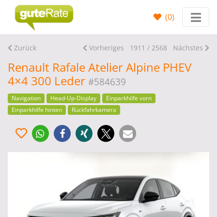
(
0
)
Zurück
Vorheriges
1911 / 2568
Nächstes
Renault Rafale Atelier Alpine PHEV
4×4 300 Leder
#584639
Navigation
Head-Up-Display
Einparkhilfe vorn
Einparkhilfe hinten
Rückfahrkamera