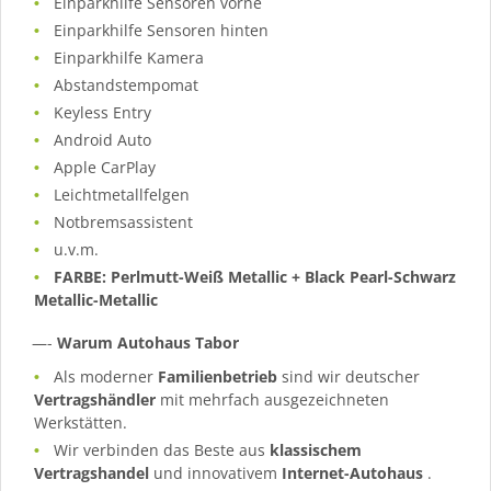
Einparkhilfe Sensoren vorne
Einparkhilfe Sensoren hinten
Einparkhilfe Kamera
Abstandstempomat
Keyless Entry
Android Auto
Apple CarPlay
Leichtmetallfelgen
Notbremsassistent
u.v.m.
FARBE: Perlmutt-Weiß Metallic + Black Pearl-Schwarz
Metallic-Metallic
—-
Warum Autohaus Tabor
Als moderner
Familienbetrieb
sind wir deutscher
Vertragshändler
mit mehrfach ausgezeichneten
Werkstätten.
Wir verbinden das Beste aus
klassischem
Vertragshandel
und innovativem
Internet-Autohaus
.