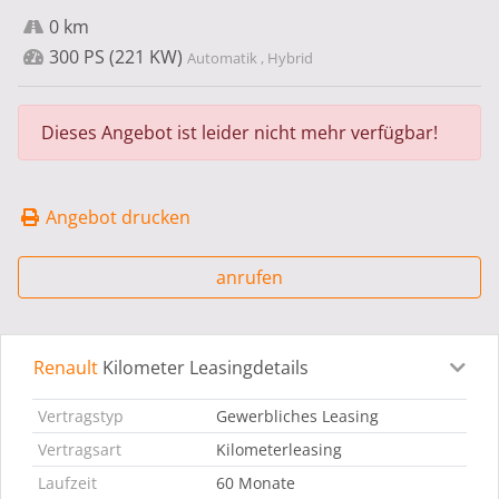
0 km
300 PS (221 KW)
Automatik , Hybrid
Dieses Angebot ist leider nicht mehr verfügbar!
Angebot drucken
anrufen
Renault
Kilometer Leasingdetails
Leasingdetails
Fahrzeugdetails
Ausstattung
Bes
Vertragstyp
Gewerbliches Leasing
Vertragsart
Kilometerleasing
Laufzeit
60 Monate