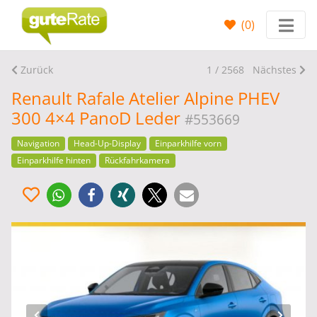
(
0
)
Zurück
1 / 2568
Nächstes
Renault Rafale Atelier Alpine PHEV
300 4×4 PanoD Leder
#553669
Navigation
Head-Up-Display
Einparkhilfe vorn
Einparkhilfe hinten
Rückfahrkamera