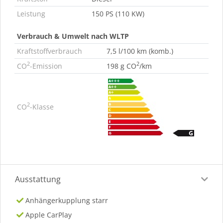
Leistung
150 PS (110 KW)
Verbrauch & Umwelt nach WLTP
Kraftstoffverbrauch
7,5 l/100 km (komb.)
2
2
CO
-Emission
198 g CO
/km
2
CO
-Klasse
Ausstattung
Anhängerkupplung starr
Apple CarPlay