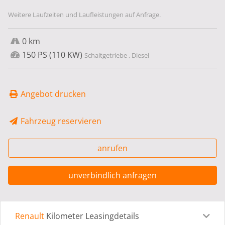
Weitere Laufzeiten und Laufleistungen auf Anfrage.
0 km
150 PS (110 KW)
Schaltgetriebe , Diesel
Angebot drucken
Fahrzeug reservieren
anrufen
unverbindlich anfragen
Renault
Kilometer Leasingdetails
Leasingdetails
Fahrzeugdetails
Ausstattung
Bes