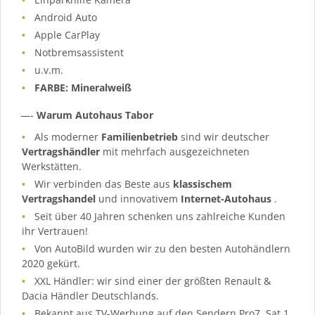
Android Auto
Apple CarPlay
Notbremsassistent
u.v.m.
FARBE: Mineralweiß
—-
Warum Autohaus Tabor
Als moderner
Familienbetrieb
sind wir deutscher
Vertragshändler
mit mehrfach ausgezeichneten
Werkstätten.
Wir verbinden das Beste aus
klassischem
Vertragshandel
und innovativem
Internet-Autohaus
.
Seit über 40 Jahren schenken uns zahlreiche Kunden
ihr Vertrauen!
Von AutoBild wurden wir zu den besten Autohändlern
2020 gekürt.
XXL Händler: wir sind einer der größten Renault &
Dacia Händler Deutschlands.
Bekannt aus TV-Werbung auf den Sendern Pro7, Sat.1