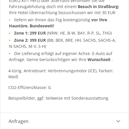
EUR/2.Kl/1 Pers) oder alternativ verbinden Sie die
Fahrzeugabholung doch mit einem
Besuch in Straßburg:
Ihre Hotel-Übernachtung bezuschussen wir mit 30 EUR
liefern wir Ihnen das Fzg kostengünstig
vor Ihre
Haustüre. Bundesweit!
Zone 1: 299 EUR
(NRW, HE, B-W, BAY, R-P, SL, THÜ)
Zone 2: 399 EUR
(BB, BER, BRE, HH, SACHS, SACHS-A,
N-SACHS, M-V, S-H)
Die Lieferung erfolgt auf eigener Achse. E-Auto auf
Anfrage. Gerne berücksichtigen wir Ihre
Wunschzeit
.
4-türig, Antriebsart: Verbrennungsmotor (ICE), Farben:
Weiß
CO2-Effizienzklasse: G
Beispielbilder, ggf. teilweise mit Sonderausstattung
Anfragen