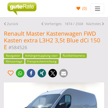
(
0
)
Zurück
Vorheriges
1874 / 2568
Nächstes
Renault Master Kastenwagen FWD
Kasten extra L3H2 3,5t Blue dCi 150
E
#584526
Navigation
Anhängerkupplung starr
Rückfahrkamera
Klimaanlage
Freisprecheinrichtung