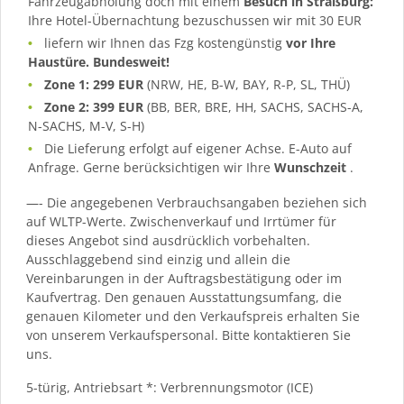
Fahrzeugabholung doch mit einem
Besuch in Straßburg:
Ihre Hotel-Übernachtung bezuschussen wir mit 30 EUR
liefern wir Ihnen das Fzg kostengünstig
vor Ihre
Haustüre. Bundesweit!
Zone 1: 299 EUR
(NRW, HE, B-W, BAY, R-P, SL, THÜ)
Zone 2: 399 EUR
(BB, BER, BRE, HH, SACHS, SACHS-A,
N-SACHS, M-V, S-H)
Die Lieferung erfolgt auf eigener Achse. E-Auto auf
Anfrage. Gerne berücksichtigen wir Ihre
Wunschzeit
.
—- Die angegebenen Verbrauchsangaben beziehen sich
auf WLTP-Werte. Zwischenverkauf und Irrtümer für
dieses Angebot sind ausdrücklich vorbehalten.
Ausschlaggebend sind einzig und allein die
Vereinbarungen in der Auftragsbestätigung oder im
Kaufvertrag. Den genauen Ausstattungsumfang, die
genauen Kilometer und den Verkaufspreis erhalten Sie
von unserem Verkaufspersonal. Bitte kontaktieren Sie
uns.
5-türig, Antriebsart *: Verbrennungsmotor (ICE)