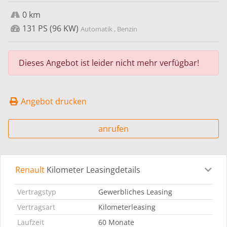
0 km
131 PS (96 KW)
Automatik , Benzin
Dieses Angebot ist leider nicht mehr verfügbar!
Angebot drucken
anrufen
Renault
Kilometer Leasingdetails
Leasingdetails
Fahrzeugdetails
Ausstattung
Bes
Vertragstyp
Gewerbliches Leasing
Vertragsart
Kilometerleasing
Laufzeit
60 Monate