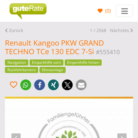
(
0
)
Zurück
1 / 2568
Nächstes
Renault Kangoo PKW GRAND
TECHNO TCe 130 EDC 7-Si
#555410
Navigation
Einparkhilfe vorn
Einparkhilfe hinten
Rückfahrkamera
Klimaanlage